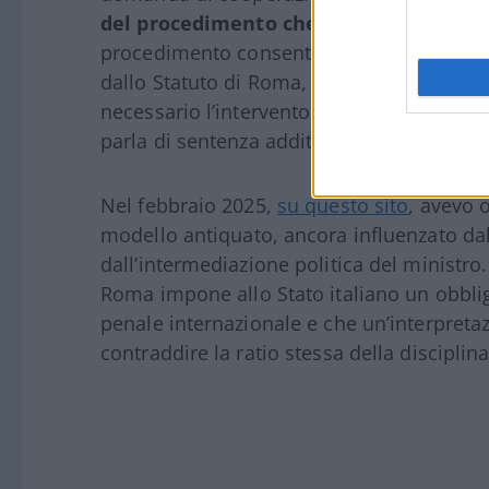
del procedimento che la legge, in que
procedimento consentiva ritardi e incertez
dallo Statuto di Roma, il difetto era, inna
necessario l’intervento della Corte costit
parla di sentenza additiva – la parte manc
Nel febbraio 2025,
su questo sito
, avevo 
modello antiquato, ancora influenzato dall
dall’intermediazione politica del ministro.
Roma impone allo Stato italiano un obbli
penale internazionale e che un’interpreta
contraddire la ratio stessa della disciplina