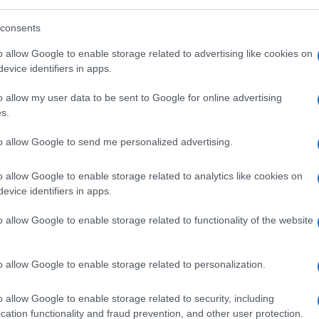
 di un diniego.
consents
o allow Google to enable storage related to advertising like cookies on
evice identifiers in apps.
o allow my user data to be sent to Google for online advertising
s.
to allow Google to send me personalized advertising.
o allow Google to enable storage related to analytics like cookies on
evice identifiers in apps.
o allow Google to enable storage related to functionality of the website
vo è quello in cui la Consulta afferma che “al
o allow Google to enable storage related to personalization.
a e dalle interrelazioni sistematiche della
gno di chi, a vario titolo, ha esaminato la
o allow Google to enable storage related to security, including
le,
i soggetti coinvolti agirono all’interno
cation functionality and fraud prevention, and other user protection.