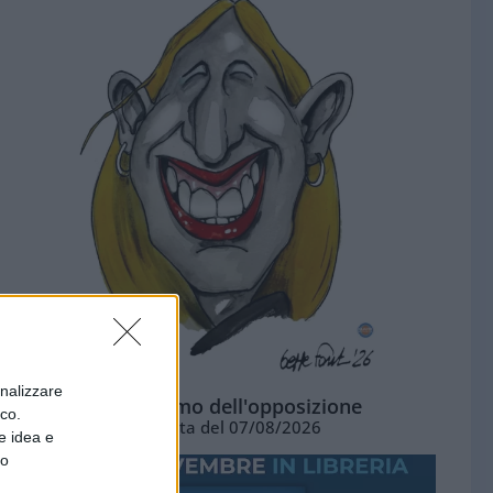
onalizzare
L'ottimismo dell'opposizione
ico.
Vignetta del 07/08/2026
e idea e
to