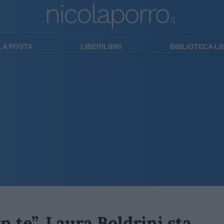
LA POSTA
LIBERILIBRI
BIBLIOTECA L
on te”, Laura Boldrini sta