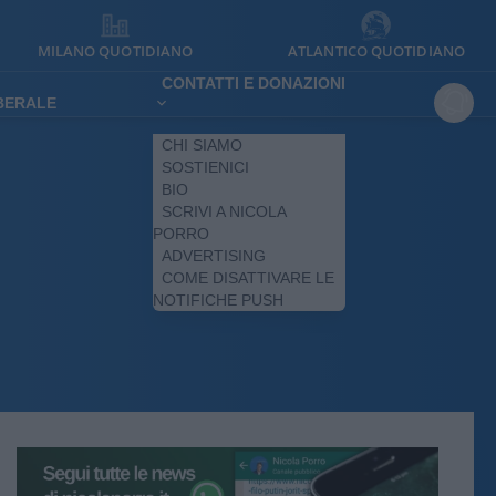
MILANO QUOTIDIANO
ATLANTICO QUOTIDIANO
CONTATTI E DONAZIONI
IBERALE
CHI SIAMO
SOSTIENICI
BIO
SCRIVI A NICOLA
PORRO
ADVERTISING
COME DISATTIVARE LE
NOTIFICHE PUSH