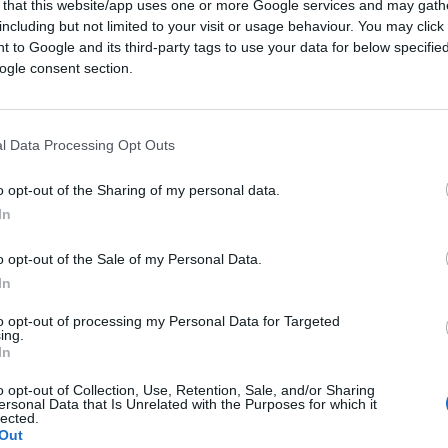
 that this website/app uses one or more Google services and may gath
including but not limited to your visit or usage behaviour. You may click 
 il
caso Almasri
divenne un ulteriore
 to Google and its third-party tags to use your data for below specifi
rno, la
Corte costituzionale
con la
ogle consent section.
o, ha dichiarato illegittimi gli articoli 2 e 4
’adeguamento delle disposizioni dello statuto
e – nella parte in cui non prevedono che il
l Data Processing Opt Outs
e immediatamente al Procuratore generale
o opt-out of the Sharing of my personal data.
este di cooperazione provenienti dalla Corte
In
eccezionale volta a tutelare i preminenti
e decisione, comunque, con una
o opt-out of the Sale of my Personal Data.
In
to opt-out of processing my Personal Data for Targeted
ggiunge, cioè, alla disposizione normativa
ing.
In
e – di grande rilievo, individuando nel testo
ostituzionale. Infatti, la citata legge n. 237
o opt-out of Collection, Use, Retention, Sale, and/or Sharing
ersonal Data that Is Unrelated with the Purposes for which it
olo esclusivo, ma non fissava tempi
lected.
Out
’eventuale inerzia e non imponeva di