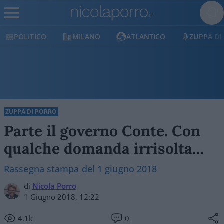
POLITICO
MILANO
ATLANTICO
ZUPPA DI
ZUPPA DI PORRO
Parte il governo Conte. Con
qualche domanda irrisolta…
Rassegna stampa del 1 giugno 2018
di
Nicola Porro
1 Giugno 2018, 12:22
4.1k
0