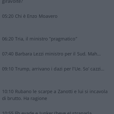
giravolte?
05:20 Chi è Enzo Moavero
06:20 Tria, il ministro “pragmatico”
07:40 Barbara Lezzi ministro per il Sud. Mah…
09:10 Trump, arrivano i dazi per l’Ue. So’ cazzi…
10:10 Rubano le scarpe a Zanotti e lui si incavola
di brutto. Ha ragione
10:55 Fb evade e Junker (beve e) straparla