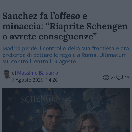
Sanchez fa l’offeso e
minaccia: “Riaprite Schengen
o avrete conseguenze”
Madrid perde il controllo della sua frontiera e ora
pretende di dettare le regole a Roma. Ultimatum
sui controlli entro il 9 agosto
di
Massimo Balsamo
2k
15
7 Agosto 2026, 14:26