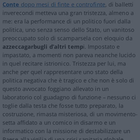
Conte
dopo mesi di finte e controfinte
, di balletti
inverecondi metteva una gran tristezza, almeno a
me: era la performance di un politico fuori dalla
politica, uno senza senso dello Stato, un vanitoso
preoccupato solo di scamparsela con eloquio da
azzeccagarbugli d’altri temp
i. Impostato e
impastato, a momenti non pareva neanche lucido
in quel recitare istrionico. Tristezza per lui, ma
anche per quel rappresentare uno stato della
politica negativa che è tragico e che non è solo di
questo avvocato foggiano allevato in un
laboratorio col guadagno di funzione – nessuno ci
toglie dalla testa che fosse tutto preparato, la
costruzione, rimasta misteriosa, di un movimento-
setta affidato a un comico in disarmo e un
informatico con la missione di destabilizzare un
Paese alla vigilia di una crisi sanitaria globale,