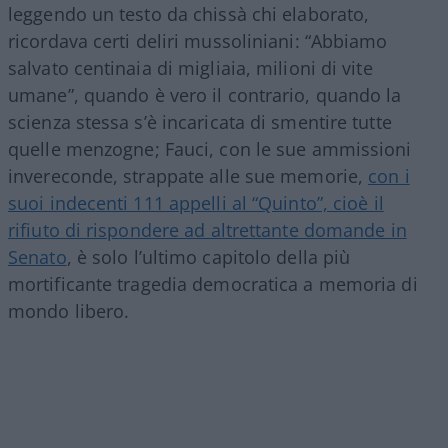
leggendo un testo da chissà chi elaborato,
ricordava certi deliri mussoliniani: “Abbiamo
salvato centinaia di migliaia, milioni di vite
umane”, quando è vero il contrario, quando la
scienza stessa s’è incaricata di smentire tutte
quelle menzogne; Fauci, con le sue ammissioni
invereconde, strappate alle sue memorie,
con i
suoi indecenti 111 appelli al “Quinto”, cioè il
rifiuto di rispondere ad altrettante domande in
Senato
, è solo l’ultimo capitolo della più
mortificante tragedia democratica a memoria di
mondo libero.