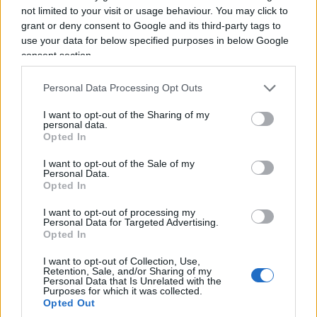
not limited to your visit or usage behaviour. You may click to
stessa Italia mantiene da tempo controlli alla
grant or deny consent to Google and its third-party tags to
frontiera con la Slovenia per ragioni legate a
use your data for below specified purposes in below Google
immigrazione irregolare e sicurezza. Dunque il
consent section.
punto non è Schengen.
Il punto è politico
.
Personal Data Processing Opt Outs
Sanchez vorrebbe trasformare una gigantesca crisi
I want to opt-out of the Sharing of my
personal data.
avvenuta sotto la responsabilità del suo governo
Opted In
in un processo alle precauzioni adottate dagli
I want to opt-out of the Sale of my
altri. Prima Ceuta viene travolta, poi Madrid
Personal Data.
Opted In
rassicura tutti dicendo che il problema è già
sostanzialmente risolto, infine minaccia ritorsioni
I want to opt-out of processing my
Personal Data for Targeted Advertising.
contro chi non considera sufficienti quelle
Opted In
rassicurazioni. Una singolare concezione della
I want to opt-out of Collection, Use,
solidarietà europea:
fidatevi di noi, oppure vi
Retention, Sale, and/or Sharing of my
Personal Data that Is Unrelated with the
puniamo
.
Purposes for which it was collected.
Opted Out