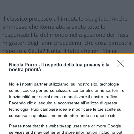
Il classico processo all’imputato sbagliato. Anche
ammesso che Roma abbia avuto tutte le
responsabilità del mondo nella gestione dei flussi
migratori degli anni precedenti, che cosa dimostra
rispetto a Ceuta? Nulla. Il fatto che ieri l’Italia
abbia avuto un problema non autorizza la Spagna
Nicola Porro -
Il rispetto della tua privacy è la
a pretendere che oggi gli altri Paesi ignorino il
nostra priorità
suo. Soprattutto perché i controlli interni
non
sono affatto una bestemmia europea
. La
Noi e i nostri partner utilizziamo, sul nostro sito, tecnologie
Francia mantiene controlli su tutte le proprie
come i cookie per personalizzare contenuti e annunci, fornire
funzionalità per social media e analizzare il nostro traffico.
frontiere interne, compresa quella con la Spagna e
Facendo clic di seguito si acconsente all'utilizzo di questa
quella con l’Italia, la Germania controlla i confini
tecnologia. Puoi cambiare idea e modificare le tue scelte sul
terrestri con numerosi Stati, mentre Austria,
consenso in qualsiasi momento ritornando su questo sito
Polonia, Svezia e altri Paesi utilizzano a loro volta
Please note that this website/app uses one or more Google
gli strumenti consentiti dal Codice Schengen. La
services and may gather and store information including but