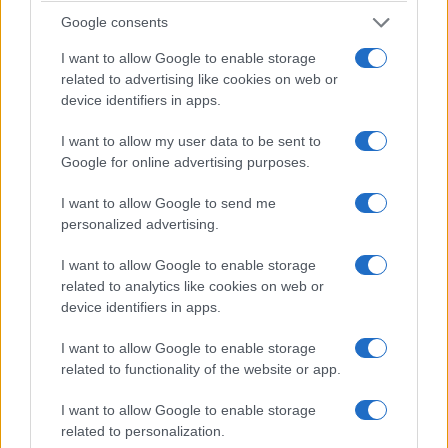
Google consents
I want to allow Google to enable storage
related to advertising like cookies on web or
device identifiers in apps.
I want to allow my user data to be sent to
Google for online advertising purposes.
I want to allow Google to send me
personalized advertising.
I want to allow Google to enable storage
related to analytics like cookies on web or
C’è poi un dettaglio quasi comico. La nota
device identifiers in apps.
spagnola accusa Roma di creare “divisioni e sterili
conflitti motivati da interessi elettorali interni”.
I want to allow Google to enable storage
related to functionality of the website or app.
Detto dal governo Sanchez, mentre la Spagna
intima a un altro Stato sovrano di modificare
I want to allow Google to enable storage
entro quarantotto ore una misura di sicurezza
related to personalization.