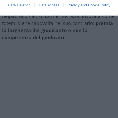
attingono a fondi contingentati, per cui il
Data Deletion
Data Access
Privacy and Cookie Policy
vantaggio immeritato di uno diventa il diritto
negato di un altro. La meritocrazia, invocata come
totem, viene capovolta nel suo contrario:
premia
la larghezza del giudicante e non la
competenza del giudicato
.