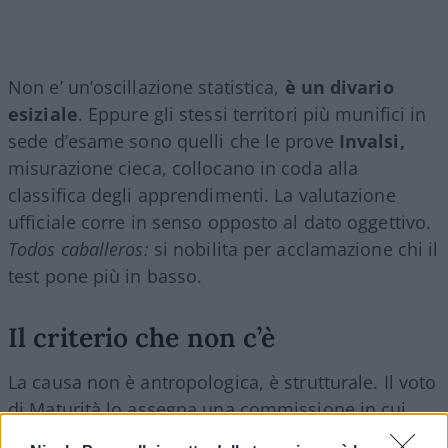
Non e’ un’oscillazione statistica,
è un divario
esiziale
. Eppure gli stessi territori più munifici in
sede d’esame sono quelli che le prove
Invalsi,
misurazione cieca, collocano in coda alla
classifica degli apprendimenti. La valutazione
ufficiale corre in senso opposto al dato oggettivo.
Todos caballeros:
si nobilita per acclamazione chi il
test pone più in basso.
Il criterio che non c’è
La causa non è antropologica, è strutturale. Il voto
di Maturità lo assegna una commissione in cui
pesano i docenti interni, quelli che hanno istruito i