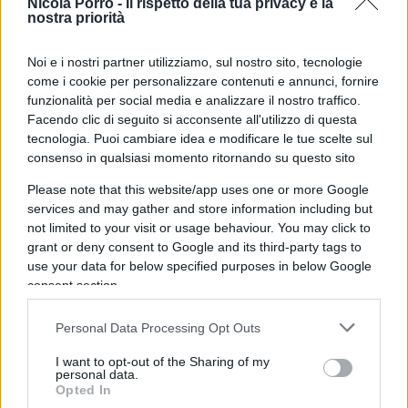
Nicola Porro -
Il rispetto della tua privacy è la
candidati e che, di fatto, giudicano se stessi.
nostra priorità
Manca un’ancora nazionale che calibri i giudizi:
l’Invalsi fotografa, ma non entra nel voto. Il
Noi e i nostri partner utilizziamo, sul nostro sito, tecnologie
come i cookie per personalizzare contenuti e annunci, fornire
risultato è un simulacro di valutazione,
funzionalità per social media e analizzare il nostro traffico.
autoreferenziale ed endogamico, in cui il metro
Facendo clic di seguito si acconsente all'utilizzo di questa
muta da provincia a provincia.
La riforma
tecnologia. Puoi cambiare idea e modificare le tue scelte sul
Valditara, sfoltendo le commissioni, ha
consenso in qualsiasi momento ritornando su questo sito
prodotto come primo effetto tangibile non più
Please note that this website/app uses one or more Google
rigore ma più lodi.
Ed è qui che affiora il
services and may gather and store information including but
not limited to your visit or usage behaviour. You may click to
fallimento sostanziale: quello dei criteri che
grant or deny consent to Google and its third-party tags to
dovrebbero governare la formazione e il controllo
use your data for below specified purposes in below Google
del corpo docente. Il docente si forma, insegna e
consent section.
si giudica dentro circuiti locali chiusi, senza che
Personal Data Processing Opt Outs
alcun organo terzo certifichi la comparabilità dei
metri di valutazione tra un istituto e l’altro. Una
I want to opt-out of the Sharing of my
personal data.
macchina che promuove se stessa nella quasi
Opted In
totalità dei casi non vigila ma si assolve.