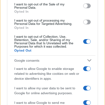
I want to opt-out of the Sale of my
Personal Data.
Opted In
I want to opt-out of processing my
Personal Data for Targeted Advertising.
Opted In
I want to opt-out of Collection, Use,
Retention, Sale, and/or Sharing of my
Personal Data that Is Unrelated with the
Purposes for which it was collected.
Opted Out
Google consents
I want to allow Google to enable storage
related to advertising like cookies on web or
Nessuno presidia l’omogeneità del giudizio e
device identifiers in apps.
questo traligna in arbitrio, con l’albagia di
chi
I want to allow my user data to be sent to
scambia l’indulgenza per generosità
Google for online advertising purposes.
pedagogica
. Così il diploma cessa di attestare un
I want to allow Google to send me
livello e certifica per paradosso, la latitudine in cui