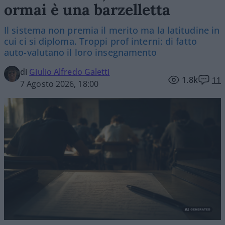
ormai è una barzelletta
Il sistema non premia il merito ma la latitudine in
cui ci si diploma. Troppi prof interni: di fatto
auto-valutano il loro insegnamento
di
Giulio Alfredo Galetti
1.8k
11
7 Agosto 2026, 18:00