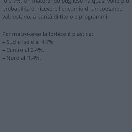
lo 0,7%. Un maturando pugliese ha quasi volte più
probabilità di ricevere l’encomio di un coetaneo
valdostano, a parità di titolo e programmi.
Per macro-aree la forbice è plastica:
– Sud e Isole al 4,7%,
– Centro al 2,4%,
– Nord all’1,4%.