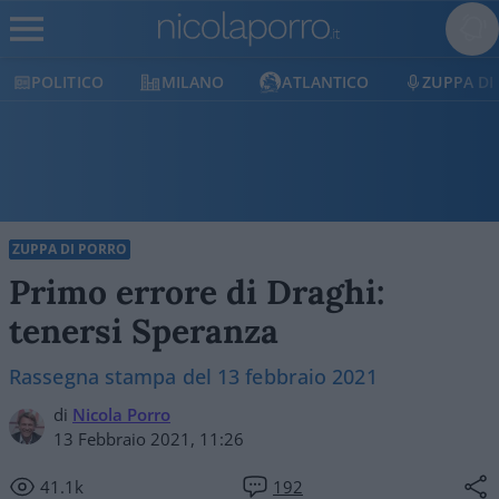
POLITICO
MILANO
ATLANTICO
ZUPPA DI
ZUPPA DI PORRO
Primo errore di Draghi:
tenersi Speranza
Rassegna stampa del 13 febbraio 2021
di
Nicola Porro
13 Febbraio 2021, 11:26
41.1k
192