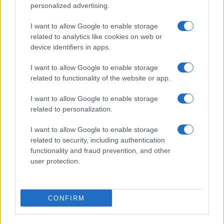
personalized advertising.
lo si è conseguito.
I want to allow Google to enable storage
related to analytics like cookies on web or
La sperequazione
device identifiers in apps.
Qui la difformità cessa di essere accademica. Il
I want to allow Google to enable storage
100 e la lode non sono orpelli estetici ma
related to functionality of the website or app.
dischiudono l’Albo Nazionale delle Eccellenze, gli
I want to allow Google to enable storage
esoneri dalle tasse universitarie, le borse di
related to personalization.
studio, la Carta del Merito da 500 euro. Chi è
I want to allow Google to enable storage
valutato con severità paga due volte: perde il
related to security, including authentication
riconoscimento e finanzia, con il proprio rigore, la
functionality and fraud prevention, and other
munificenza altrui.
Lo studente scrupoloso del
user protection.
Nord, fermato a un 98 misurato col bilancino,
resta a mani vuote
; il coetaneo gratificato da
CONFIRM
una commissione prodiga incassa bonus e
precedenze. E quei benefici non piovono dal cielo: