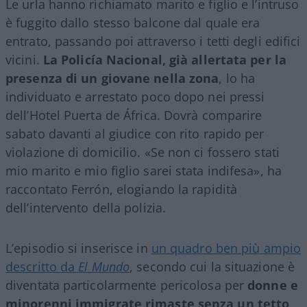
Le urla hanno richiamato marito e figlio e l’intruso
è fuggito dallo stesso balcone dal quale era
entrato, passando poi attraverso i tetti degli edifici
vicini.
La Policía Nacional, già allertata per la
presenza di un giovane nella zona
, lo ha
individuato e arrestato poco dopo nei pressi
dell’Hotel Puerta de África. Dovrà comparire
sabato davanti al giudice con rito rapido per
violazione di domicilio. «Se non ci fossero stati
mio marito e mio figlio sarei stata indifesa», ha
raccontato Ferrón, elogiando la rapidità
dell’intervento della polizia.
L’episodio si inserisce in
un quadro ben più ampio
descritto da
El Mundo
, secondo cui la situazione è
diventata particolarmente pericolosa per
donne e
minorenni immigrate rimaste senza un tetto
.