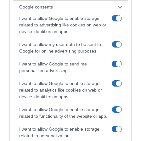
bello, ma chi paga?
Leggere sempre MDP se
Google consents
volete conoscere i livelli di abiezione alla
I want to allow Google to enable storage
porchetta del partito comunista.
related to advertising like cookies on web or
device identifiers in apps.
I want to allow my user data to be sent to
Google for online advertising purposes.
I want to allow Google to send me
personalized advertising.
I want to allow Google to enable storage
related to analytics like cookies on web or
device identifiers in apps.
I want to allow Google to enable storage
related to functionality of the website or app.
I want to allow Google to enable storage
Max Del Papa, 9 agosto 2026
related to personalization.