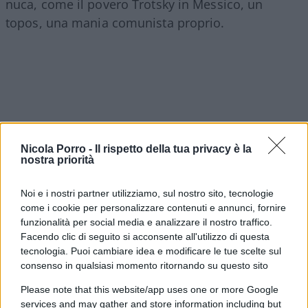
nuca, come il povero Trotsky in Messico, un
topos, una mania comunista proprio.
Nicola Porro -
Il rispetto della tua privacy è la
nostra priorità
Noi e i nostri partner utilizziamo, sul nostro sito, tecnologie
come i cookie per personalizzare contenuti e annunci, fornire
funzionalità per social media e analizzare il nostro traffico.
Facendo clic di seguito si acconsente all'utilizzo di questa
tecnologia. Puoi cambiare idea e modificare le tue scelte sul
Ma dunque vediamo un po’ le cattedre possibili al
consenso in qualsiasi momento ritornando su questo sito
campo estivo. Ilaria Salis, “Datemi un martello: da
Please note that this website/app uses one or more Google
Rita Pavone al Parlamento europeo. Tecniche di
services and may gather and store information including but