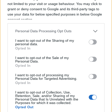
scassinamento e occupazione veloce”.
Carola
not limited to your visit or usage behaviour. You may click to
Rackete,
“Corso intensivo di speronamento mezzi
grant or deny consent to Google and its third-party tags to
navali militari senza depilazione”.
Abou
use your data for below specified purposes in below Google
consent section.
Souhamoro,
“Tontologia del diritto al lusso”.
Selim el Koudri, “Come fare una strage e vivere
Personal Data Processing Opt Outs
felici nella Modena “anarchica” e gucciniana”. Lella
I want to opt-out of the Sharing of my
Schlein: “Blinda la supercazzola con
personal data.
scappellamento di fuochi fatui, da sardina a
Opted In
segretaria è un volo a planare”.
I want to opt-out of the Sale of my
Personal Data.
Opted In
Dulcis in fundo,
il duo Piccolotti Scuderi,
“Anche
I want to opt-out of processing my
tu puoi farcela se spari abbastanza cazzate”. Al
Personal Data for Targeted Advertising.
campeggio comunista non si sa se andranno a
Opted In
centinaia, ma probabilmente sì perché sono
I want to opt-out of Collection, Use,
Retention, Sale, and/or Sharing of my
moltissimi i fannulloni che alla vita chiedono solo
Personal Data that Is Unrelated with the
Purposes for which it was collected.
una eterna vacanza comunista scandita da canne
Opted Out
e pastasciutte antifà avvinazzate.
Tutto molto