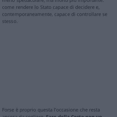
meno spettacolare, ma molto più importante:
come rendere lo Stato capace di decidere e,
contemporaneamente, capace di controllare se
stesso.
Forse è proprio questa l’occasione che resta
ancora da cogliere.
Fare della Corte non un