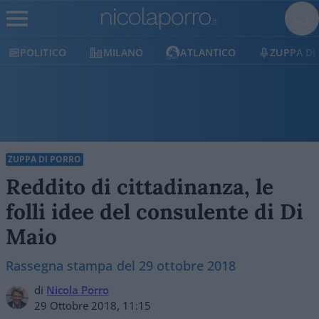
MILANO
ATLANTICO
ZUPPA DI PORRO
E
ZUPPA DI PORRO
Reddito di cittadinanza, le
folli idee del consulente di Di
Maio
Rassegna stampa del 29 ottobre 2018
di
Nicola Porro
29 Ottobre 2018, 11:15