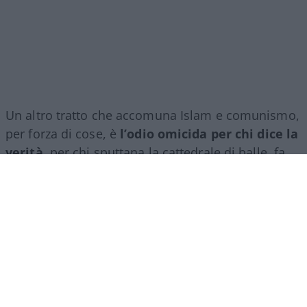
Un altro tratto che accomuna Islam e comunismo,
per forza di cose, è
l’odio omicida per chi dice la
verità,
per chi sputtana la cattedrale di balle, fa
volar via col soffio della realtà i loro castelli
stregati di carte. In italia l’Islam di conquista
esporta le piscine repressive ed esclusive, da dove
cacciare gli uomini e le donne che non si
sottomettono, da riservare alle islamiche che le
usano come lavanderie, vanno a ripulire dal
sudore corpi e palandrane e chiamano tutto
questo libertà, libertà di coprirsi, di subire, di “non