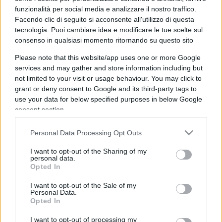
funzionalità per social media e analizzare il nostro traffico.
Facendo clic di seguito si acconsente all'utilizzo di questa
tecnologia. Puoi cambiare idea e modificare le tue scelte sul
consenso in qualsiasi momento ritornando su questo sito
Islam e comunismo, l’alleanza
Please note that this website/app uses one or more Google
contro la libertà che nessuno
services and may gather and store information including but
vuole vedere
not limited to your visit or usage behaviour. You may click to
grant or deny consent to Google and its third-party tags to
use your data for below specified purposes in below Google
Due ideologie, una stessa ossessione: abolire la
consent section.
libertà e chiamarla emancipazione
di
Max Del Papa
Personal Data Processing Opt Outs
1.7k
8
9 Agosto 2026, 14:03
I want to opt-out of the Sharing of my
personal data.
Opted In
I want to opt-out of the Sale of my
Personal Data.
Opted In
I want to opt-out of processing my