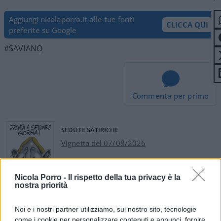
Aggiungi nicolaporro.it alle tue fonti
CLICCA QUI
preferite su Google
#SAVIANO
Commenta per primo
SEDUTE SATIRICHE
Vignetta del 07/08/2026
Nicola Porro -
Il rispetto della tua privacy è la
nostra priorità
Vai all'archivio delle vignette
Noi e i nostri partner utilizziamo, sul nostro sito, tecnologie
come i cookie per personalizzare contenuti e annunci, fornire