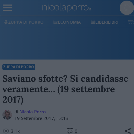
ORRO
ECONOMIA
LIBERILIBRI
SHOP
SOST
ZUPPA DI PORRO
Saviano sfotte? Si candidasse
veramente… (19 settembre
2017)
di
Nicola Porro
19 Settembre 2017, 13:13
3.1k
0