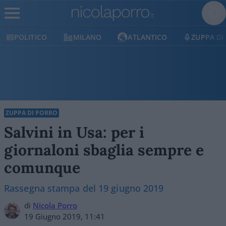
POLITICO
MILANO
ATLANTICO
ZUPPA DI
ZUPPA DI PORRO
Salvini in Usa: per i
giornaloni sbaglia sempre e
comunque
Rassegna stampa del 19 giugno 2019
di
Nicola Porro
19 Giugno 2019, 11:41