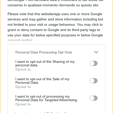
aree ormai spopolate – continua a deteriorarsi e
consenso in qualsiasi momento ritornando su questo sito
in casi sempre crescenti addirittura a divenire
Please note that this website/app uses one or more Google
fatiscente. Occorre salvare quella che dovrebbe
services and may gather and store information including but
not limited to your visit or usage behaviour. You may click to
essere considerata a tutti gli effetti una risorsa
grant or deny consent to Google and its third-party tags to
nazionale. Servono politiche capaci di intervenire
use your data for below specified purposes in below Google
su più fronti, dalle infrastrutture alla rigenerazione
consent section.
urbana, dalla riqualificazione al rilancio dei
Personal Data Processing Opt Outs
territori.
I want to opt-out of the Sharing of my
personal data.
Opted In
I want to opt-out of the Sale of my
Personal Data.
Opted In
I want to opt-out of processing my
Personal Data for Targeted Advertising.
Opted In