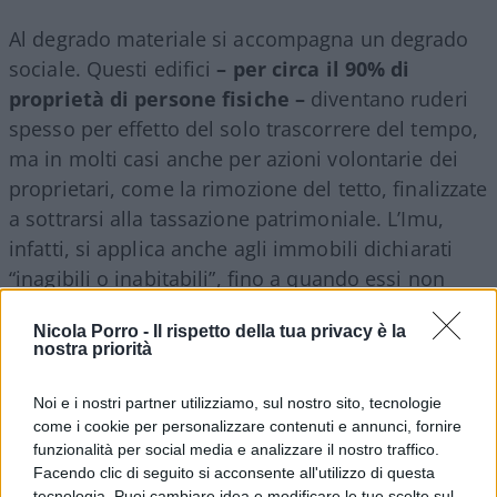
Al degrado materiale si accompagna un degrado
sociale. Questi edifici
– per circa il 90% di
proprietà di persone fisiche –
diventano ruderi
spesso per effetto del solo trascorrere del tempo,
ma in molti casi anche per azioni volontarie dei
proprietari, come la rimozione del tetto, finalizzate
a sottrarsi alla tassazione patrimoniale. L’Imu,
infatti, si applica anche agli immobili dichiarati
“inagibili o inabitabili”, fino a quando essi non
vengano formalmente classificati come unità
Nicola Porro -
Il rispetto della tua privacy è la
collabenti.
nostra priorità
La politica non può continuare a
ignorare
che una
Noi e i nostri partner utilizziamo, sul nostro sito, tecnologie
come i cookie per personalizzare contenuti e annunci, fornire
parte significativa del nostro patrimonio
funzionalità per social media e analizzare il nostro traffico.
immobiliare – spesso costituita da immobili di
Facendo clic di seguito si acconsente all'utilizzo di questa
scarsissimo o nullo valore economico, situati in
tecnologia. Puoi cambiare idea e modificare le tue scelte sul