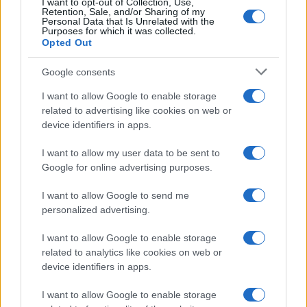
I want to opt-out of Collection, Use,
Retention, Sale, and/or Sharing of my
Personal Data that Is Unrelated with the
Purposes for which it was collected.
Opted Out
Ma è indispensabile affrontare anche
il nodo
Google consents
dell’Imu
, una patrimoniale che, gravando ogni
I want to allow Google to enable storage
anno su immobili spesso privi di qualsiasi
related to advertising like cookies on web or
redditività, contribuisce ad accelerarne il degrado
device identifiers in apps.
anziché favorirne il recupero.
I want to allow my user data to be sent to
Google for online advertising purposes.
Giorgio Spaziani Testa, 10 agosto 2026
I want to allow Google to send me
personalized advertising.
I want to allow Google to enable storage
related to analytics like cookies on web or
device identifiers in apps.
I want to allow Google to enable storage