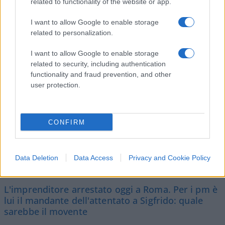
related to functionality of the website or app.
I want to allow Google to enable storage
related to personalization.
I want to allow Google to enable storage
related to security, including authentication
functionality and fraud prevention, and other
user protection.
“Ranucci manipolato da
CONFIRM
Lavitola. Bomba per renderlo
popolare”. Cosa c’è nelle carte
Data Deletion
Data Access
Privacy and Cookie Policy
dell’inchiesta
L'imprenditore arrestato oggi a Roma. Per i pm è
lui il mandante dell'attentato a Sigfrido: quale
sarebbe il movente