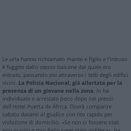
Le urla hanno richiamato marito e figlio e l’intruso
è fuggito dallo stesso balcone dal quale era
entrato, passando poi attraverso i tetti degli edifici
vicini.
La Policía Nacional, già allertata per la
presenza di un giovane nella zona
, lo ha
individuato e arrestato poco dopo nei pressi
dell’Hotel Puerta de África. Dovrà comparire
sabato davanti al giudice con rito rapido per
violazione di domicilio. «Se non ci fossero stati
mio marito e mio figlio sarei stata indifesa», ha