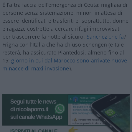
È l’altra faccia dell’emergenza di Ceuta: migliaia di
persone senza sistemazione, minori in attesa di
essere identificati e trasferiti e, soprattutto, donne
e ragazze costrette a cercare rifugi improvvisati
per trascorrere la notte al sicuro.
Sanchez che fa
?
Frigna con l’Italia che ha chiuso Schengen (e tale
resterà, ha assicurato Piantedosi, almeno fino al
15:
giorno in cui dal Marocco sono arrivate nuove
minacce di maxi invasione
).