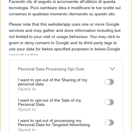
fallimento sostanziale: quello dei criteri che
Facendo clic di seguito si acconsente all'utilizzo di questa
tecnologia. Puoi cambiare idea e modificare le tue scelte sul
dovrebbero governare la formazione e il controllo
consenso in qualsiasi momento ritornando su questo sito
del corpo docente. Il docente si forma, insegna e
Please note that this website/app uses one or more Google
si giudica dentro circuiti locali chiusi, senza che
services and may gather and store information including but
alcun organo terzo certifichi la comparabilità dei
not limited to your visit or usage behaviour. You may click to
metri di valutazione tra un istituto e l’altro. Una
grant or deny consent to Google and its third-party tags to
macchina che promuove se stessa nella quasi
use your data for below specified purposes in below Google
consent section.
totalità dei casi non vigila ma si assolve.
Personal Data Processing Opt Outs
I want to opt-out of the Sharing of my
personal data.
Opted In
I want to opt-out of the Sale of my
Personal Data.
Opted In
I want to opt-out of processing my
Personal Data for Targeted Advertising.
Opted In