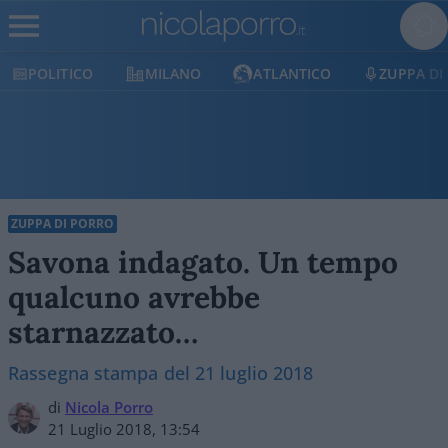
POLITICO
MILANO
ATLANTICO
ZUPPA DI PO
ZUPPA DI PORRO
Savona indagato. Un tempo
qualcuno avrebbe
starnazzato…
Rassegna stampa del 21 luglio 2018
di
Nicola Porro
21 Luglio 2018, 13:54