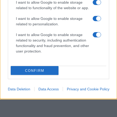
I want to allow Google to enable storage
valutato con severità paga due volte: perde il
related to functionality of the website or app.
riconoscimento e finanzia, con il proprio rigore, la
munificenza altrui.
Lo studente scrupoloso del
I want to allow Google to enable storage
Nord, fermato a un 98 misurato col bilancino,
related to personalization.
resta a mani vuote
; il coetaneo gratificato da
I want to allow Google to enable storage
una commissione prodiga incassa bonus e
related to security, including authentication
precedenze. E quei benefici non piovono dal cielo:
functionality and fraud prevention, and other
user protection.
attingono a fondi contingentati, per cui il
vantaggio immeritato di uno diventa il diritto
negato di un altro. La meritocrazia, invocata come
CONFIRM
totem, viene capovolta nel suo contrario:
premia
la larghezza del giudicante e non la
competenza del giudicato
.
Data Deletion
Data Access
Privacy and Cookie Policy