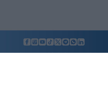
LUNIFIN S.r.l. a socio unico. Sede legale Milano, Largo F. Richini, 2/A,
20122 (MI), C.F./P.Iva en. 07174900154, REA cap. soc. euro 10.000,00
i.v.
Home
Advertising
Condizioni d’uso
Privacy Policy
Cookie policy
Cambia il consenso ai cookie
Dichiarazione di accessibilità
nicolaporro.it
è una testata registrata il 20 aprile 2021 al n. 94 del
registro della Stampa del Tribunale di Milano.