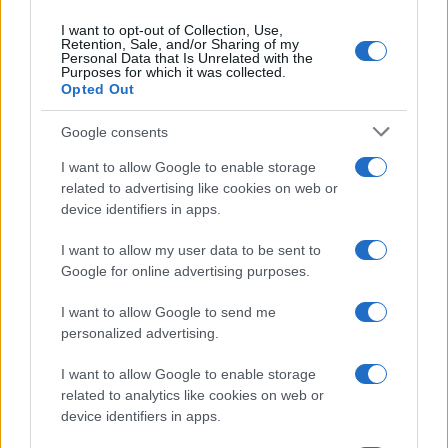
I want to opt-out of Collection, Use,
Retention, Sale, and/or Sharing of my
Personal Data that Is Unrelated with the
Purposes for which it was collected.
Nessuno presidia l’omogeneità del giudizio e
Opted Out
questo traligna in arbitrio, con l’albagia di
chi
Google consents
scambia l’indulgenza per generosità
pedagogica
. Così il diploma cessa di attestare un
I want to allow Google to enable storage
related to advertising like cookies on web or
livello e certifica per paradosso, la latitudine in cui
device identifiers in apps.
lo si è conseguito.
I want to allow my user data to be sent to
Google for online advertising purposes.
La sperequazione
I want to allow Google to send me
Qui la difformità cessa di essere accademica. Il
personalized advertising.
100 e la lode non sono orpelli estetici ma
I want to allow Google to enable storage
dischiudono l’Albo Nazionale delle Eccellenze, gli
related to analytics like cookies on web or
esoneri dalle tasse universitarie, le borse di
device identifiers in apps.
studio, la Carta del Merito da 500 euro. Chi è