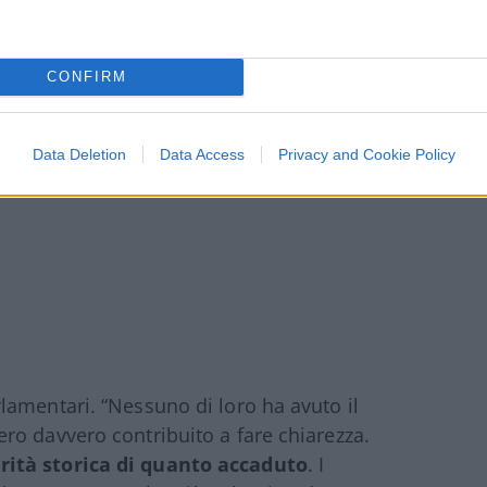
ti che, a nostro avviso, non rendono
CONFIRM
Data Deletion
Data Access
Privacy and Cookie Policy
amentari. “Nessuno di loro ha avuto il
ro davvero contribuito a fare chiarezza.
rità storica di quanto accaduto
. I