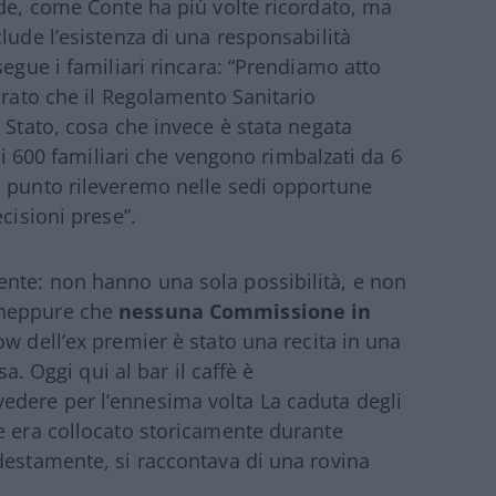
nde, come Conte ha più volte ricordato, ma
lude l’esistenza di una responsabilità
segue i familiari rincara: “Prendiamo atto
arato che il Regolamento Sanitario
 Stato, cosa che invece è stata negata
 di 600 familiari che vengono rimbalzati da 6
o punto rileveremo nelle sedi opportune
cisioni prese”.
nte: non hanno una sola possibilità, e non
 neppure che
nessuna Commissione in
ow dell’ex premier è stato una recita in una
sa. Oggi qui al bar il caffè è
dere per l’ennesima volta La caduta degli
e era collocato storicamente durante
destamente, si raccontava di una rovina