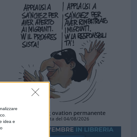
onalizzare
La standing ovation permanente
ico.
Vignetta del 04/08/2026
e idea e
to