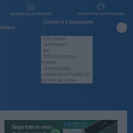
MILANO QUOTIDIANO
ATLANTICO QUOTIDIANO
CONTATTI E DONAZIONI
IBERALE
CHI SIAMO
SOSTIENICI
BIO
SCRIVI A NICOLA
PORRO
ADVERTISING
COME DISATTIVARE LE
NOTIFICHE PUSH