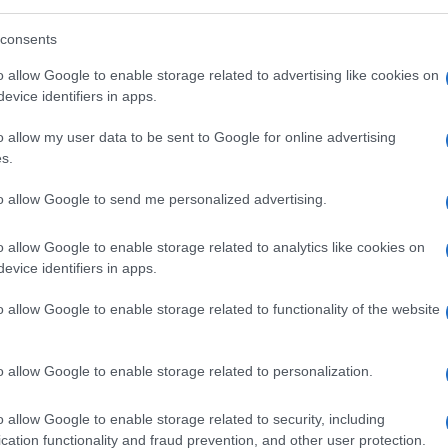
consents
ce dell’avvocato di Volturara Appula: qui al
ociazione #Sereniesempreuniti, di familiari
o allow Google to enable storage related to advertising like cookies on
evice identifiers in apps.
 non gliele manda a dire, e il suo riassunto
e tutte le vittime della pandemia, vite
o allow my user data to be sent to Google for online advertising
lto di
una gestione ritenuta inadeguata
s.
 ha fatto solo un fugace riferimento al
to allow Google to send me personalized advertising.
uali non si è mai confrontato direttamente.
nda che da anni gli stessi familiari e molti
o allow Google to enable storage related to analytics like cookies on
uano a porre: perché non venne firmato il
evice identifiers in apps.
a zona rossa ad Alzano Lombardo e Nembro,
o allow Google to enable storage related to functionality of the website
r Vo’? Lo stesso Conte, nel corso
in sicurezza quei territori attraverso le
e la vita dei bergamaschi valeva di
o allow Google to enable storage related to personalization.
tante momento di confronto soprattutto per
o allow Google to enable storage related to security, including
fermandosi su temi come le mascherine, le
cation functionality and fraud prevention, and other user protection.