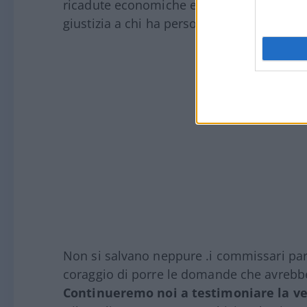
ricadute economiche e i vaccini, argomen
giustizia a chi ha perso la vita”.
Non si salvano neppure .i commissari parl
coraggio di porre le domande che avrebbe
Continueremo noi a testimoniare la ve