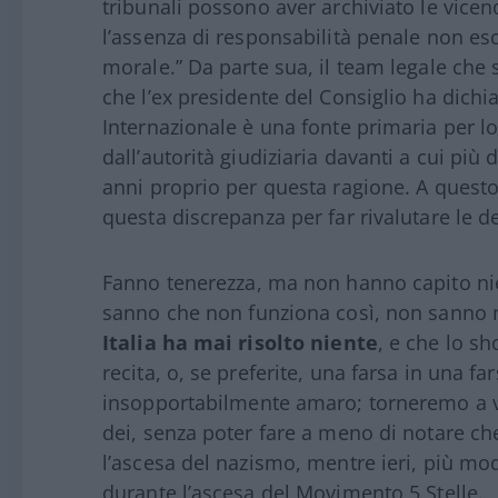
tribunali possono aver archiviato le vice
l’assenza di responsabilità penale non esc
morale.” Da parte sua, il team legale che 
che l’ex presidente del Consiglio ha dichi
Internazionale è una fonte primaria per lo
dall’autorità giudiziaria davanti a cui più
anni proprio per questa ragione. A quest
questa discrepanza per far rivalutare le de
Fanno tenerezza, ma non hanno capito nie
sanno che non funziona così, non sanno
Italia ha mai risolto niente
, e che lo sh
recita, o, se preferite, una farsa in una far
insopportabilmente amaro; torneremo a ve
dei, senza poter fare a meno di notare ch
l’ascesa del nazismo, mentre ieri, più mo
durante l’ascesa del Movimento 5 Stelle.