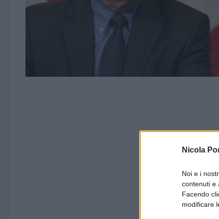
Nicola Po
Noi e i nost
contenuti e 
Facendo clic
modificare l