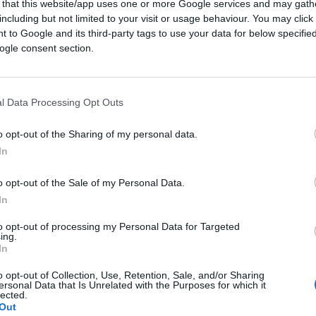
 that this website/app uses one or more Google services and may gath
including but not limited to your visit or usage behaviour. You may click 
ma mica siamo proprio digiuni di cultura:
 to Google and its third-party tags to use your data for below specifi
 apprezziamo particolarmente “La caduta
ogle consent section.
issimo in questa temperie di padreterni
i fanno male allo stesso modo,
un semidio
aro
, ed è una delizia vederlo affondare nelle
l Data Processing Opt Outs
sua superbia a 85 anni: 111 volte vile, 111
o opt-out of the Sharing of my personal data.
lle sue nefandezze;
Giuseppi Conti
invece
In
 teatrino da compagnia amatoriale e, tutto
a davvero voglia di inchiodarlo alle sue
o opt-out of the Sale of my Personal Data.
dua di uno che si arrampica sugli specchi
In
nime, del vittimismo patetico finisce a
to opt-out of processing my Personal Data for Targeted
r uno che guida un movimento di esaltati
ing.
In
nque scappano entrambi, con la differenza
adagnato pure una incriminazione,
Conte
o opt-out of Collection, Use, Retention, Sale, and/or Sharing
ersonal Data that Is Unrelated with the Purposes for which it
vo se l’America è una potenza imperiale e
lected.
Out