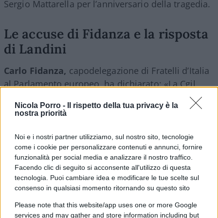
Sergio Mattarella per l’anniversario della tragedia.
Le accuse di Fidanza e la risposta
di Landini
Carlo Fidanza,
capodelegazione di Fratelli d’Italia
al Parlamento europeo, ha dichiarato: «La Cgil
deve vergognarsi! Questa mattina al Bois du
Nicola Porro -
Il rispetto della tua privacy è la
Cazier, durante le commemorazioni ufficiali della
nostra priorità
tragedia di Marcinelle, Ebbene, i rappresentanti
della Cgil si sono voltati di spalle mentre il
Noi e i nostri partner utilizziamo, sul nostro sito, tecnologie
come i cookie per personalizzare contenuti e annunci, fornire
Presidente del Senato Ignazio La Russa leggeva il
funzionalità per social media e analizzare il nostro traffico.
messaggio del Presidente della Repubblica Sergio
Facendo clic di seguito si acconsente all'utilizzo di questa
Mattarella». Fidanza ha affermato che lo stesso
tecnologia. Puoi cambiare idea e modificare le tue scelte sul
gesto è avvenuto durante l’intervento di Antonella
consenso in qualsiasi momento ritornando su questo sito
Sberna.
Please note that this website/app uses one or more Google
services and may gather and store information including but