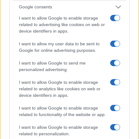
dall’altra parte in nessun momento, tanto meno
Google consents
nel rispetto del nostro presidente della
I want to allow Google to enable storage
Repubblica». Poi la confessione del Fgtb.
related to advertising like cookies on web or
device identifiers in apps.
I want to allow my user data to be sent to
Cosa serve alla politica
Google for online advertising purposes.
I want to allow Google to send me
di
Suor Anna Monia Alfieri
personalized advertising.
1.3k
0
8 Agosto 2026, 13:40
I want to allow Google to enable storage
related to analytics like cookies on web or
device identifiers in apps.
I want to allow Google to enable storage
related to functionality of the website or app.
I want to allow Google to enable storage
related to personalization.