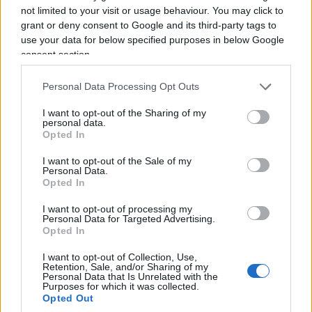
not limited to your visit or usage behaviour. You may click to
grant or deny consent to Google and its third-party tags to
use your data for below specified purposes in below Google
consent section.
Personal Data Processing Opt Outs
I want to opt-out of the Sharing of my
personal data.
Opted In
I want to opt-out of the Sale of my
Personal Data.
Opted In
I want to opt-out of processing my
Maurizio Landini ha respinto le accuse
. Il
Personal Data for Targeted Advertising.
segretario generale della Cgil ha detto: «Se un
Opted In
certo signor Fidanza, per far sapere che esiste,
I want to opt-out of Collection, Use,
Retention, Sale, and/or Sharing of my
deve parlare male della Cgil, credo che qui a
Personal Data that Is Unrelated with the
Marcinelle abbia preso un colpo di sole. Perché la
Purposes for which it was collected.
Opted Out
Cgil, se non lo sa glielo dico, non si gira mai