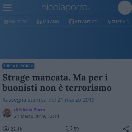
POLITICO
MILANO
ATLANTICO
ZUPPA DI
ZUPPA DI PORRO
Strage mancata. Ma per i
buonisti non è terrorismo
Rassegna stampa del 21 marzo 2019
di
Nicola Porro
21 Marzo 2019, 12:14
22.1k
59