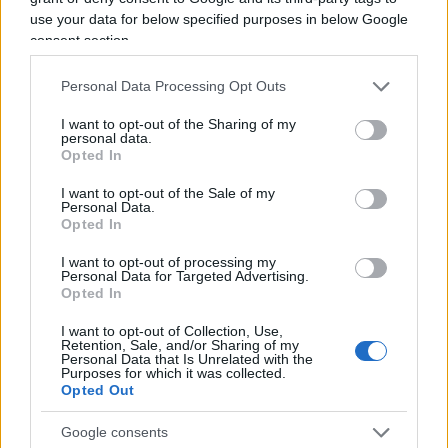
use your data for below specified purposes in below Google
consent section.
Personal Data Processing Opt Outs
I want to opt-out of the Sharing of my
personal data.
Opted In
I want to opt-out of the Sale of my
Personal Data.
Opted In
I want to opt-out of processing my
Luigi Bisignani per Il Tempo, 8 agosto 2026
Personal Data for Targeted Advertising.
Opted In
I want to opt-out of Collection, Use,
Retention, Sale, and/or Sharing of my
Caro Porro, la sinistra lo
Personal Data that Is Unrelated with the
Purposes for which it was collected.
voleva. Ma Guccini era un
Opted Out
battitore libero
Google consents