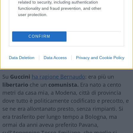
related to security, including authentication
functionality and fraud prevention, and other
user protection.
CONFIRM
Data Deletion
Data Access
Privacy and Cookie Policy
Su
Guccini
ha ragione Bernaudo
: era più un
libertario
che un
comunista.
Era nato a cento
metri da casa mia, a Modena, città di provincia
dove tutto è politicamente codificato e precotto, e
se ne era allontanato presto, senza rimpianti. Si
era trasferito per lungo tempo a Bologna, ma
ormai da anni aveva preferito Pavana,
sull’Appennino Tosco-Emiliano, che meglio si