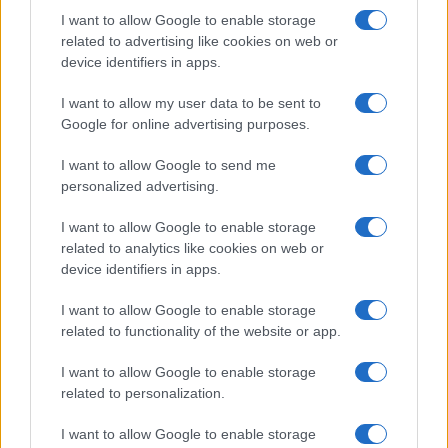
I want to allow Google to enable storage
Il cantautore non era coercibile all'ottusa
related to advertising like cookies on web or
militanza che è tanto gradita al potere
device identifiers in apps.
di
La Posta
1.7k
2
I want to allow my user data to be sent to
8 Agosto 2026, 18:00
Google for online advertising purposes.
I want to allow Google to send me
personalized advertising.
I want to allow Google to enable storage
related to analytics like cookies on web or
device identifiers in apps.
I want to allow Google to enable storage
related to functionality of the website or app.
I want to allow Google to enable storage
related to personalization.
I want to allow Google to enable storage