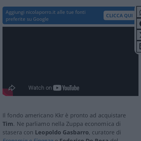
Aggiungi nicolaporro.it alle tue fonti
CLICCA QUI
preferite su Google
Il fondo americano Kkr è pronto ad acquistare
Tim
. Ne parliamo nella Zuppa economica di
stasera con
Leopoldo Gasbarro
, curatore di
Economia e Finanza
e
Federico De Rosa
del