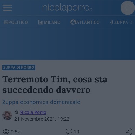
POLITICO
MILANO
ATLANTICO
ZUPPA DI
ZUPPA DI PORRO
Terremoto Tim, cosa sta
succedendo davvero
Zuppa economica domenicale
di
Nicola Porro
21 Novembre 2021, 19:22
9.8k
13