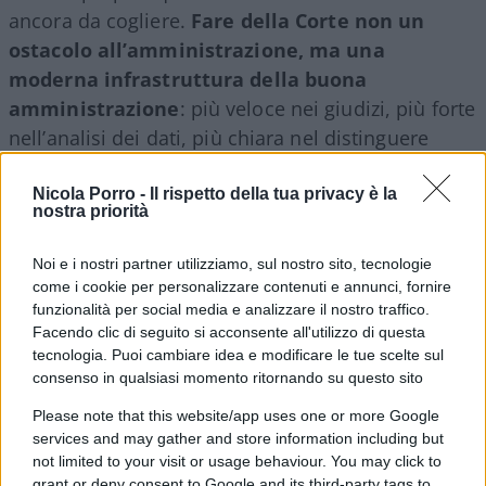
ancora da cogliere.
Fare della Corte non un
ostacolo all’amministrazione, ma una
moderna infrastruttura della buona
amministrazione
: più veloce nei giudizi, più forte
nell’analisi dei dati, più chiara nel distinguere
l’errore dall’illecito e più comprensibile persino ai
cittadini.
Nicola Porro -
Il rispetto della tua privacy è la
nostra priorità
Perché chi amministra in buona fede deve poter
Noi e i nostri partner utilizziamo, sul nostro sito, tecnologie
firmare senza paura.
Ma chi paga le tasse deve
come i cookie per personalizzare contenuti e annunci, fornire
funzionalità per social media e analizzare il nostro traffico.
poter dormire altrettanto tranquillo
, sapendo
Facendo clic di seguito si acconsente all'utilizzo di questa
che qualcuno continua a controllare come
tecnologia. Puoi cambiare idea e modificare le tue scelte sul
vengono spesi i suoi soldi. Machiavelli,
consenso in qualsiasi momento ritornando su questo sito
probabilmente, avrebbe capito anche questo.
Please note that this website/app uses one or more Google
services and may gather and store information including but
not limited to your visit or usage behaviour. You may click to
grant or deny consent to Google and its third-party tags to