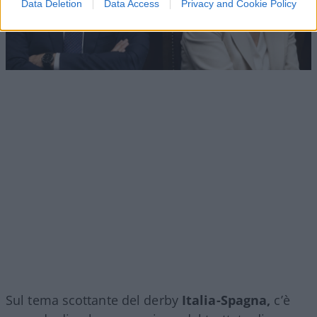
Data Deletion
Data Access
Privacy and Cookie Policy
Sul tema scottante del derby
Italia-Spagna,
c’è