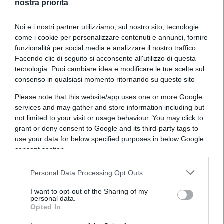
10:00 Ma sul referendum sulla giustizia dov’è
nostra priorità
finita Forza Italia?!
Noi e i nostri partner utilizziamo, sul nostro sito, tecnologie
come i cookie per personalizzare contenuti e annunci, fornire
funzionalità per social media e analizzare il nostro traffico.
12:14
Orlando
parla a
Repubblica
sulle tutele dei
Facendo clic di seguito si acconsente all'utilizzo di questa
tecnologia. Puoi cambiare idea e modificare le tue scelte sul
lavori multinazionali digitali e sull’ipotesi di
consenso in qualsiasi momento ritornando su questo sito
riforma del reddito di cittadinanza.
Please note that this website/app uses one or more Google
services and may gather and store information including but
14:55
Caso Saman
, parla l’ambasciatore del
not limited to your visit or usage behaviour. You may click to
Pakistan spiegando che le nozze combinate sono
grant or deny consent to Google and its third-party tags to
use your data for below specified purposes in below Google
una prassi.
consent section.
17:05
Elezioni Iran
, vince il conservatore ma non
Personal Data Processing Opt Outs
lo definirei così…
I want to opt-out of the Sharing of my
personal data.
Opted In
18:00 Parola ai commensali.