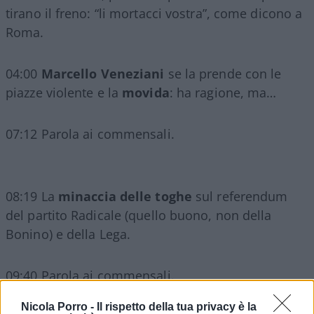
tirano il freno: “li mortacci vostra”, come dicono a
Roma.
04:00
Marcello Veneziani
se la prende con le
piazze violente e la
movida
: ha ragione, ma…
07:12 Parola ai commensali.
08:19 La
minaccia delle toghe
sul referendum
del partito Radicale (quello buono, non della
Bonino) e della Lega.
09:40 Parola ai commensali.
Nicola Porro -
Il rispetto della tua privacy è la