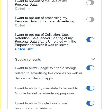
I want to opt-out of the Sale of my
Personal Data.
Opted In
20:10 Vi aspetto alla festa del nostro sito il 17-18
I want to opt-out of processing my
Personal Data for Targeted Advertising.
luglio al teatro Petruzzelli di Bari.
Opted In
I want to opt-out of Collection, Use,
Retention, Sale, and/or Sharing of my
Personal Data that Is Unrelated with the
59
Purposes for which it was collected.
Opted Out
Leggi i commenti
Google consents
I want to allow Google to enable storage
SEDUTE SATIRICHE
related to advertising like cookies on web or
Vignetta del 07/08/2026
device identifiers in apps.
I want to allow my user data to be sent to
Google for online advertising purposes.
Vai all'archivio delle vignette
I want to allow Google to send me
personalized advertising.