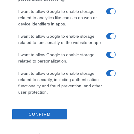
I want to allow Google to enable storage
related to analytics like cookies on web or
device identifiers in apps.
Meloni ha un nuovo nemico
I want to allow Google to enable storage
dentro casa
related to functionality of the website or app.
I want to allow Google to enable storage
Vannacci e Futuro Nazionale crescono e mettono
related to personalization.
il centrodestra davanti alla scelta più rischiosa
I want to allow Google to enable storage
di
Claudio Romiti
1.4k
related to security, including authentication
4
9 Agosto 2026, 12:06
functionality and fraud prevention, and other
user protection.
CONFIRM