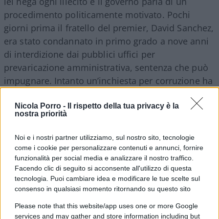
lei nega ogni illecito e il governo parla di un
procedimento politicamente motivato. Pochi
giorni prima il fratello del premier, David Sanchez,
era stato condannato in primo grado a nove anni
di interdizione dai pubblici uffici per
prevaricazione amministrativa, sentenza che può
impugnare. Intanto un’inchiesta per corruzione ha
coinvolto uomini che hanno fatto parte
dell’entourage socialista, pur senza chiamare in
Nicola Porro -
Il rispetto della tua privacy è la
nostra priorità
causa personalmente il premier. Forse, prima di
dichiarare guerra diplomatica all’Italia, ci sarebbe
Noi e i nostri partner utilizziamo, sul nostro sito, tecnologie
abbastanza materiale di cui occuparsi a Madrid.
come i cookie per personalizzare contenuti e annunci, fornire
funzionalità per social media e analizzare il nostro traffico.
Facendo clic di seguito si acconsente all'utilizzo di questa
Ma il punto politico resta un altro. Meloni e
tecnologia. Puoi cambiare idea e modificare le tue scelte sul
Sanchez
incarnano ormai due strade
. La prima
consenso in qualsiasi momento ritornando su questo sito
dice che l’immigrazione irregolare si combatte
Please note that this website/app uses one or more Google
prima che diventi ingestibile, rafforzando le
services and may gather and store information including but