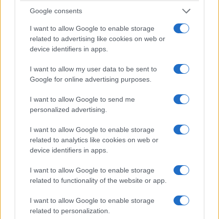
Google consents
I want to allow Google to enable storage
related to advertising like cookies on web or
device identifiers in apps.
I want to allow my user data to be sent to
Google for online advertising purposes.
I want to allow Google to send me
Sanchez può mettere tutti i controlli che vuole agli
personalized advertising.
italiani. Può indignarsi, minacciare ritorsioni e
accusare Meloni di egoismo. Ma rimane una
I want to allow Google to enable storage
domanda piuttosto semplice: se davvero a Ceuta è
related to analytics like cookies on web or
device identifiers in apps.
tutto sotto controllo, perché gli stessi uomini che
devono difenderla continuano a chiedere rinforzi?
I want to allow Google to enable storage
Prima di preoccuparsi delle frontiere italiane,
related to functionality of the website or app.
forse sarebbe meglio riuscire a difendere
I want to allow Google to enable storage
quelle spagnole
.
related to personalization.