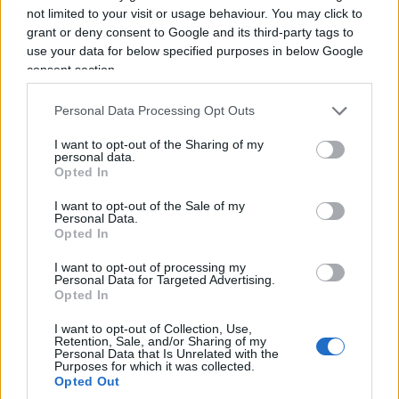
not limited to your visit or usage behaviour. You may click to
frontiere e creando deterrenza. La seconda
grant or deny consent to Google and its third-party tags to
continua a vedere con sospetto proprio quella
use your data for below specified purposes in below Google
deterrenza, salvo poi scoprire che quando decine
consent section.
di migliaia di persone si presentano
contemporaneamente alla frontiera servono
Personal Data Processing Opt Outs
barriere, poliziotti, guardie civili e rimpatri. È qui
I want to opt-out of the Sharing of my
personal data.
che
Ceuta diventa molto più di Ceuta
. Per anni
Opted In
la sinistra europea ha accusato i governi
I want to opt-out of the Sale of my
conservatori di costruire muri, evocare emergenze
Personal Data.
e alimentare paure. Poi arriva l’emergenza vera e
Opted In
improvvisamente tutti scoprono l’utilità dei
I want to opt-out of processing my
confini.
Personal Data for Targeted Advertising.
Opted In
I want to opt-out of Collection, Use,
Retention, Sale, and/or Sharing of my
Personal Data that Is Unrelated with the
Purposes for which it was collected.
Opted Out