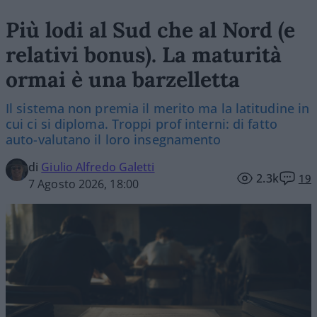
Più lodi al Sud che al Nord (e
relativi bonus). La maturità
ormai è una barzelletta
Il sistema non premia il merito ma la latitudine in
cui ci si diploma. Troppi prof interni: di fatto
auto-valutano il loro insegnamento
di
Giulio Alfredo Galetti
2.3k
19
7 Agosto 2026, 18:00