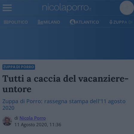
MILANO
ATLANTICO
ZUPPA DI PORRO
E
ZUPPA DI PORRO
Tutti a caccia del vacanziere-
untore
Zuppa di Porro: rassegna stampa dell'11 agosto
2020
di
Nicola Porro
11 Agosto 2020, 11:36