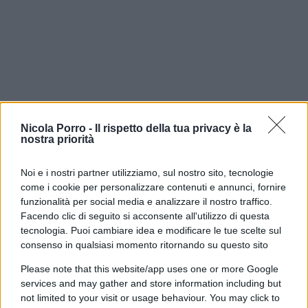
Nicola Porro -
Il rispetto della tua privacy è la
nostra priorità
Noi e i nostri partner utilizziamo, sul nostro sito, tecnologie
Forse è proprio questa l’occasione che resta
come i cookie per personalizzare contenuti e annunci, fornire
ancora da cogliere.
Fare della Corte non un
funzionalità per social media e analizzare il nostro traffico.
ostacolo all’amministrazione, ma una
Facendo clic di seguito si acconsente all'utilizzo di questa
tecnologia. Puoi cambiare idea e modificare le tue scelte sul
moderna infrastruttura della buona
consenso in qualsiasi momento ritornando su questo sito
amministrazione
: più veloce nei giudizi, più forte
nell’analisi dei dati, più chiara nel distinguere
Please note that this website/app uses one or more Google
services and may gather and store information including but
l’errore dall’illecito e più comprensibile persino ai
not limited to your visit or usage behaviour. You may click to