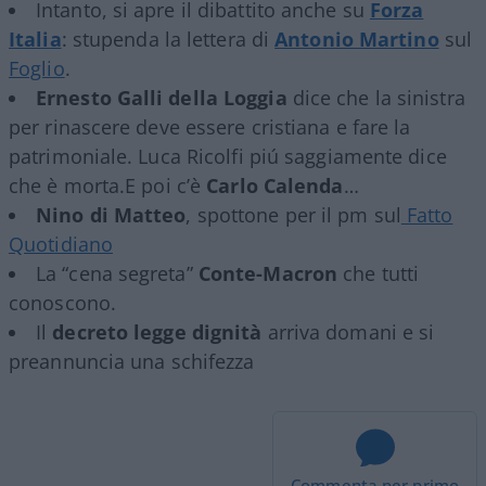
Intanto, si apre il dibattito anche su
Forza
Italia
: stupenda la lettera di
Antonio Martino
sul
Foglio
.
Ernesto Galli della Loggia
dice che la sinistra
per rinascere deve essere cristiana e fare la
patrimoniale. Luca Ricolfi piú saggiamente dice
che è morta.E poi c’è
Carlo Calenda
…
Nino di Matteo
, spottone per il pm sul
Fatto
Quotidiano
La “cena segreta”
Conte-Macron
che tutti
conoscono.
Il
decreto legge dignità
arriva domani e si
preannuncia una schifezza
Commenta per primo