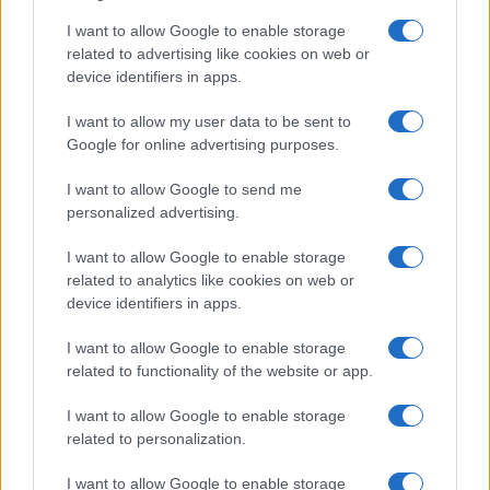
I want to allow Google to enable storage
related to advertising like cookies on web or
device identifiers in apps.
Luigi Bisignani per Il Tempo, 8 agosto 2026
I want to allow my user data to be sent to
Google for online advertising purposes.
Caro Porro, la sinistra lo
I want to allow Google to send me
personalized advertising.
voleva. Ma Guccini era un
I want to allow Google to enable storage
battitore libero
related to analytics like cookies on web or
device identifiers in apps.
Il cantautore non era coercibile all'ottusa
militanza che è tanto gradita al potere
I want to allow Google to enable storage
related to functionality of the website or app.
di
La Posta
1.7k
2
8 Agosto 2026, 18:00
I want to allow Google to enable storage
related to personalization.
I want to allow Google to enable storage