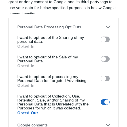
cittadini.
grant or deny consent to Google and its third-party tags to
use your data for below specified purposes in below Google
consent section.
Perché chi amministra in buona fede deve poter
firmare senza paura.
Ma chi paga le tasse deve
Personal Data Processing Opt Outs
poter dormire altrettanto tranquillo
, sapendo
I want to opt-out of the Sharing of my
che qualcuno continua a controllare come
personal data.
Opted In
vengono spesi i suoi soldi. Machiavelli,
probabilmente, avrebbe capito anche questo.
I want to opt-out of the Sale of my
Personal Data.
Opted In
I want to opt-out of processing my
Personal Data for Targeted Advertising.
Opted In
I want to opt-out of Collection, Use,
Retention, Sale, and/or Sharing of my
Personal Data that Is Unrelated with the
Purposes for which it was collected.
Opted Out
Google consents