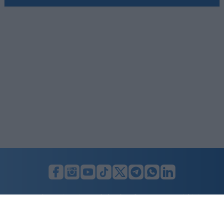
LUNIFIN S.r.l. a socio unico. Sede legale Milano, Largo F. Richini, 2/A,
20122 (MI), C.F./P.Iva en. 07174900154, REA cap. soc. euro 10.000,00
i.v.