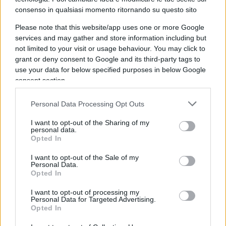
consenso in qualsiasi momento ritornando su questo sito
Forse è proprio questa l’occasione che resta
Please note that this website/app uses one or more Google
ancora da cogliere.
Fare della Corte non un
services and may gather and store information including but
ostacolo all’amministrazione, ma una
not limited to your visit or usage behaviour. You may click to
moderna infrastruttura della buona
grant or deny consent to Google and its third-party tags to
amministrazione
: più veloce nei giudizi, più forte
use your data for below specified purposes in below Google
consent section.
nell’analisi dei dati, più chiara nel distinguere
l’errore dall’illecito e più comprensibile persino ai
Personal Data Processing Opt Outs
cittadini.
I want to opt-out of the Sharing of my
personal data.
Opted In
Perché chi amministra in buona fede deve poter
firmare senza paura.
Ma chi paga le tasse deve
I want to opt-out of the Sale of my
Personal Data.
poter dormire altrettanto tranquillo
, sapendo
Opted In
che qualcuno continua a controllare come
I want to opt-out of processing my
vengono spesi i suoi soldi. Machiavelli,
Personal Data for Targeted Advertising.
Opted In
probabilmente, avrebbe capito anche questo.