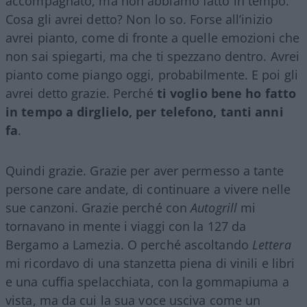
accompagnato, ma non abbiamo fatto in tempo.
Cosa gli avrei detto? Non lo so. Forse all’inizio
avrei pianto, come di fronte a quelle emozioni che
non sai spiegarti, ma che ti spezzano dentro. Avrei
pianto come piango oggi, probabilmente. E poi gli
avrei detto grazie. Perché
ti voglio bene ho fatto
in tempo a dirglielo, per telefono, tanti anni
fa
.
Quindi grazie. Grazie per aver permesso a tante
persone care andate, di continuare a vivere nelle
sue canzoni. Grazie perché con
Autogrill
mi
tornavano in mente i viaggi con la 127 da
Bergamo a Lamezia. O perché ascoltando
Lettera
mi ricordavo di una stanzetta piena di vinili e libri
e una cuffia spelacchiata, con la gommapiuma a
vista, ma da cui la sua voce usciva come un