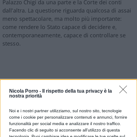
Palazzo Chigi da una parte e la Corte dei conti
dall’altra. La questione riguarda qualcosa di assai
meno spettacolare, ma molto più importante:
come rendere lo Stato capace di decidere e,
contemporaneamente, capace di controllare se
stesso.
Nicola Porro -
Il rispetto della tua privacy è la
nostra priorità
Noi e i nostri partner utilizziamo, sul nostro sito, tecnologie
come i cookie per personalizzare contenuti e annunci, fornire
funzionalità per social media e analizzare il nostro traffico.
Facendo clic di seguito si acconsente all'utilizzo di questa
tecnologia. Puoi cambiare idea e modificare le tue scelte sul