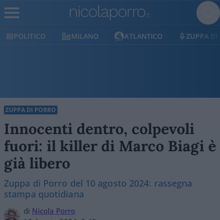
MILANO
ATLANTICO
ZUPPA DI PORRO
E
ZUPPA DI PORRO
Innocenti dentro, colpevoli
fuori: il killer di Marco Biagi è
già libero
Zuppa di Porro del 10 agosto 2024: rassegna
stampa quotidiana
di
Nicola Porro