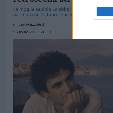
La moglie Fabiola Sciabbarrasi racconta il ruo
nascosto nell’ultimo concerto del cantautore
di Ivan Mazzoletti
5 Agosto 2026, 20:00