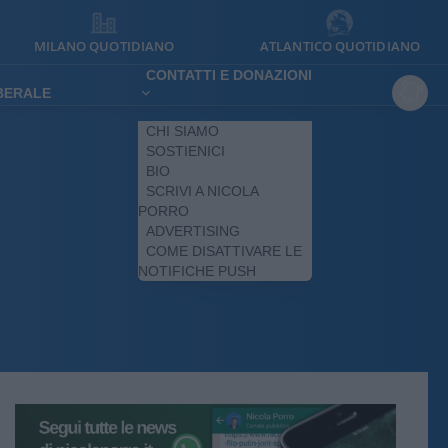
MILANO QUOTIDIANO
ATLANTICO QUOTIDIANO
CONTATTI E DONAZIONI
IBERALE
CHI SIAMO
SOSTIENICI
BIO
SCRIVI A NICOLA
PORRO
ADVERTISING
COME DISATTIVARE LE
NOTIFICHE PUSH