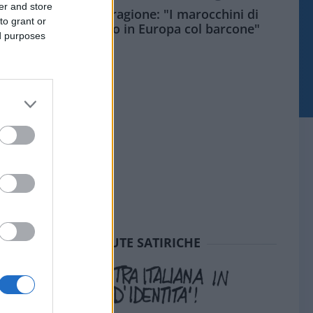
er and store
Meloni aveva ragione: "I marocchini di
to grant or
Ceuta sbarcano in Europa col barcone"
ed purposes
SEDUTE SATIRICHE