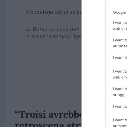
Maddalena Loy ci spiega perchè sono già p
Google 
I want t
Le Borse europee non valgono più una c
web or d
#rassegnastampa12gen25
I want t
purpose
I want 
I want t
web or d
I want t
or app.
I want t
“Troisi avrebbe salvato i
I want t
retroscena struggente s
authenti