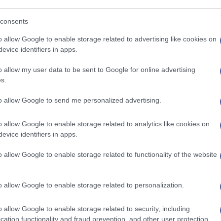
ronti a cancellare il voto tedesco.
consents
o allow Google to enable storage related to advertising like cookies on
eppa
evice identifiers in apps.
o allow my user data to be sent to Google for online advertising
s.
to allow Google to send me personalized advertising.
62
Leggi i commenti
o allow Google to enable storage related to analytics like cookies on
evice identifiers in apps.
o allow Google to enable storage related to functionality of the website
o allow Google to enable storage related to personalization.
l nostro amore”. Il
o allow Google to enable storage related to security, including
u Pino Daniele
cation functionality and fraud prevention, and other user protection.