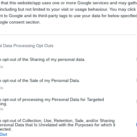
 that this website/app uses one or more Google services and may gath
including but not limited to your visit or usage behaviour. You may click 
 to Google and its third-party tags to use your data for below specifi
ogle consent section.
l Data Processing Opt Outs
o opt-out of the Sharing of my personal data.
In
on c’è. Toc Toc ma nulla a che vedere con il
o opt-out of the Sale of my Personal Data.
In
to opt-out of processing my Personal Data for Targeted
alta.
ing.
In
o opt-out of Collection, Use, Retention, Sale, and/or Sharing
co la diversity. Del Vigo se lo cucina.
ersonal Data that Is Unrelated with the Purposes for which it
lected.
Out