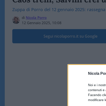
Zuppa di Porro del 12 gennaio 2025: rassegn
di
Nicola Porro
12 Gennaio 2025, 10:08
Segui nicolaporro.it su Google
Nicola Po
Noi e i nost
contenuti e 
Facendo clic
modificare l