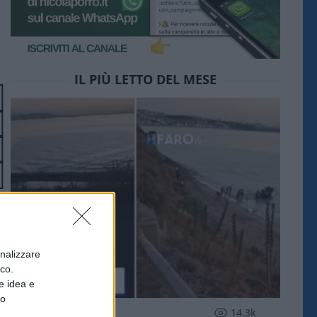
IL PIÙ LETTO DEL MESE
onalizzare
ico.
e idea e
to
ESTERI
14.3k