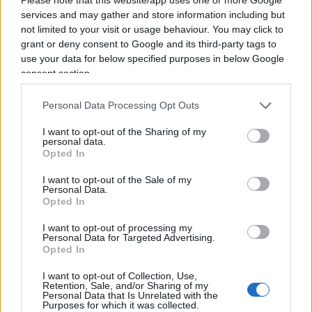
che qualcuno continua a controllare come
services and may gather and store information including but
vengono spesi i suoi soldi. Machiavelli,
not limited to your visit or usage behaviour. You may click to
probabilmente, avrebbe capito anche questo.
grant or deny consent to Google and its third-party tags to
use your data for below specified purposes in below Google
consent section.
Personal Data Processing Opt Outs
I want to opt-out of the Sharing of my
personal data.
Opted In
I want to opt-out of the Sale of my
Personal Data.
Opted In
I want to opt-out of processing my
Personal Data for Targeted Advertising.
Opted In
Luigi Bisignani per Il Tempo, 8 agosto 2026
I want to opt-out of Collection, Use,
Retention, Sale, and/or Sharing of my
Personal Data that Is Unrelated with the
Purposes for which it was collected.