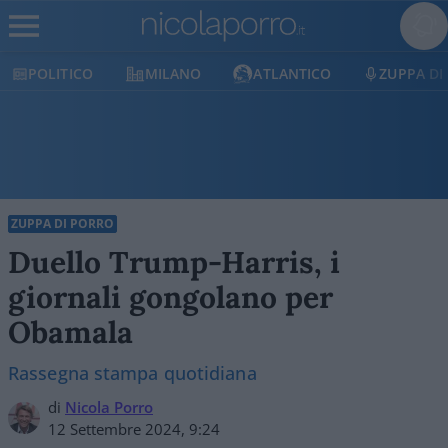
POLITICO
MILANO
ATLANTICO
ZUPPA DI
ZUPPA DI PORRO
Duello Trump-Harris, i
giornali gongolano per
Obamala
Rassegna stampa quotidiana
di
Nicola Porro
12 Settembre 2024, 9:24