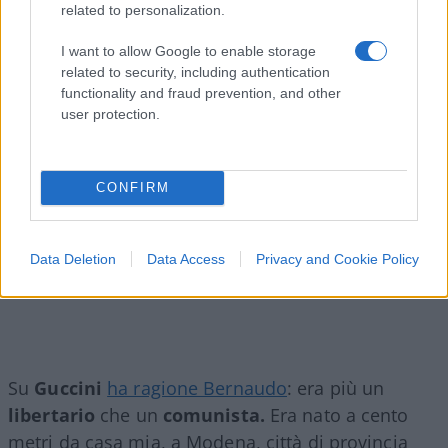
related to personalization.
I want to allow Google to enable storage
related to security, including authentication
functionality and fraud prevention, and other
user protection.
CONFIRM
Data Deletion
Data Access
Privacy and Cookie Policy
Su
Guccini
ha ragione Bernaudo
: era più un
libertario
che un
comunista.
Era nato a cento
metri da casa mia, a Modena, città di provincia