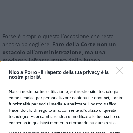
Forse è proprio questa l’occasione che resta
ancora da cogliere.
Fare della Corte non un
ostacolo all’amministrazione, ma una
moderna infrastruttura della buona
amministrazione
: più veloce nei giudizi, più forte
Nicola Porro -
Il rispetto della tua privacy è la
nell’analisi dei dati, più chiara nel distinguere
nostra priorità
l’errore dall’illecito e più comprensibile persino ai
cittadini.
Noi e i nostri partner utilizziamo, sul nostro sito, tecnologie
come i cookie per personalizzare contenuti e annunci, fornire
funzionalità per social media e analizzare il nostro traffico.
Perché chi amministra in buona fede deve poter
Facendo clic di seguito si acconsente all'utilizzo di questa
tecnologia. Puoi cambiare idea e modificare le tue scelte sul
firmare senza paura.
Ma chi paga le tasse deve
consenso in qualsiasi momento ritornando su questo sito
poter dormire altrettanto tranquillo
, sapendo
Please note that this website/app uses one or more Google