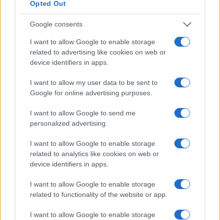
Opted Out
Caro Porro, la sinistra lo
Google consents
voleva. Ma Guccini era un
I want to allow Google to enable storage
battitore libero
related to advertising like cookies on web or
device identifiers in apps.
Il cantautore non era coercibile all'ottusa
I want to allow my user data to be sent to
militanza che è tanto gradita al potere
Google for online advertising purposes.
di
La Posta
1.7k
I want to allow Google to send me
2
8 Agosto 2026, 18:00
personalized advertising.
I want to allow Google to enable storage
related to analytics like cookies on web or
device identifiers in apps.
I want to allow Google to enable storage
related to functionality of the website or app.
I want to allow Google to enable storage