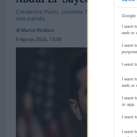
Condanna Putin, sostiene l’Ucraina e la sanità
Google 
una parola.
I want t
di Marco Perduca
web or d
9 Agosto 2026, 10:08
I want t
purpose
I want 
I want t
web or d
I want t
or app.
I want t
I want t