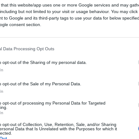
 that this website/app uses one or more Google services and may gath
including but not limited to your visit or usage behaviour. You may click 
 to Google and its third-party tags to use your data for below specifi
ogle consent section.
l Data Processing Opt Outs
o opt-out of the Sharing of my personal data.
In
52
o opt-out of the Sale of my Personal Data.
Leggi i commenti
In
to opt-out of processing my Personal Data for Targeted
ing.
In
o opt-out of Collection, Use, Retention, Sale, and/or Sharing
ersonal Data that Is Unrelated with the Purposes for which it
lected.
ro dietro il personaggio
Out