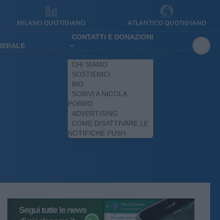
MILANO QUOTIDIANO
ATLANTICO QUOTIDIANO
CONTATTI E DONAZIONI
IBERALE
CHI SIAMO
SOSTIENICI
BIO
SCRIVI A NICOLA
PORRO
ADVERTISING
COME DISATTIVARE LE
NOTIFICHE PUSH