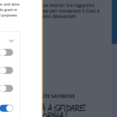
er and store
Siamo un Paese morto: tre ragazzini
to grant or
vendono limonata per comprare il Ciao e
ed purposes
vengono denunciati
SEDUTE SATIRICHE