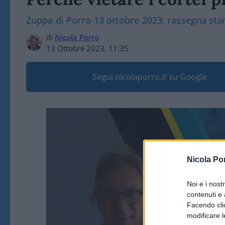
Zuppa di Porro 13 ottobre 2023: rassegna st
di
Nicola Porro
13 Ottobre 2023, 11:35
Segui nicolaporro.it su Google
Nicola Po
Noi e i nost
contenuti e 
Facendo clic
modificare l