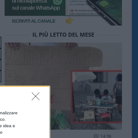
IL PIÙ LETTO DEL MESE
onalizzare
ico.
e idea e
to
SOCIETÀ
14.9k