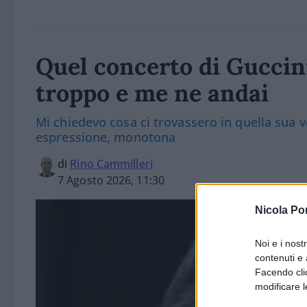
Quel concerto di Guccin
troppo e me ne andai
Mi chiedevo cosa ci trovassero in quella sua v
espressione, monotona
di
Rino Cammilleri
7 Agosto 2026, 11:30
Nicola Po
Noi e i nost
contenuti e 
Facendo clic
modificare l