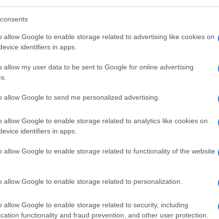
consents
o allow Google to enable storage related to advertising like cookies on
evice identifiers in apps.
o allow my user data to be sent to Google for online advertising
s.
nonni ecologici nulla so, anche se hippyate
ntava Caterina Caselli, che non era per nulla
to allow Google to send me personalized advertising.
e c’era un cantautore già famoso o che tale
o allow Google to enable storage related to analytics like cookies on
ciso nelle segrete latebre quando l’Equipe
evice identifiers in apps.
 il quartetto capeggiato da Maurizio
 tanto era lontano il tema dai suoi orizzonti
o allow Google to enable storage related to functionality of the website
o perseguitato gli ebrei era noto, sì, ma la
tterario e cinematografico.
o allow Google to enable storage related to personalization.
o allow Google to enable storage related to security, including
o melodie corali come
Let my people go
cation functionality and fraud prevention, and other user protection.