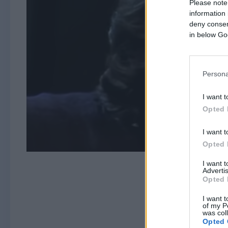
Please note
information 
deny consent
in below Go
Persona
I want t
Opted 
I want t
Opted 
I want 
Advertis
Opted 
I want t
of my P
was col
Opted 