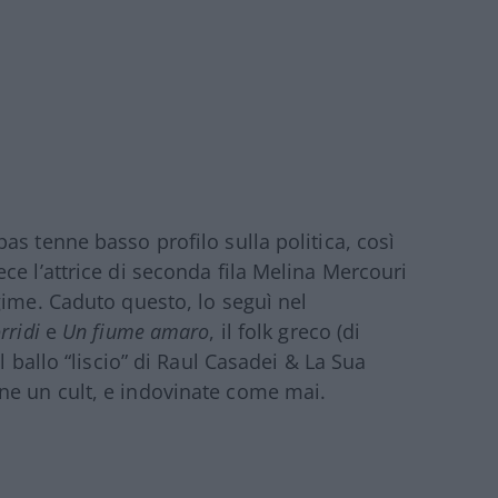
s tenne basso profilo sulla politica, così
ce l’attrice di seconda fila Melina Mercouri
gime. Caduto questo, lo seguì nel
rridi
e
Un fiume amaro
, il folk greco (di
l ballo “liscio” di Raul Casadei & La Sua
e un cult, e indovinate come mai.