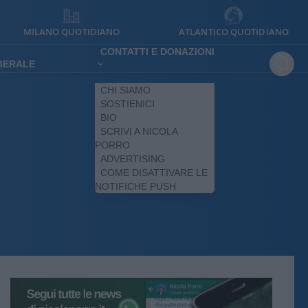
MILANO QUOTIDIANO
ATLANTICO QUOTIDIANO
CONTATTI E DONAZIONI
IBERALE
CHI SIAMO
SOSTIENICI
BIO
SCRIVI A NICOLA
PORRO
ADVERTISING
COME DISATTIVARE LE
NOTIFICHE PUSH