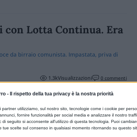
i con Lotta Continua. Era
oce da birraio comunista. Impastata, priva di
1.3k
Visualizzazioni
0
commenti
rro -
Il rispetto della tua privacy è la nostra priorità
ri partner utilizziamo, sul nostro sito, tecnologie come i cookie per pers
annunci, fornire funzionalità per social media e analizzare il nostro traff
 di seguito si acconsente all'utilizzo di questa tecnologia. Puoi cambiar
e tue scelte sul consenso in qualsiasi momento ritornando su questo si