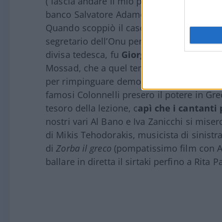
(“lascia andare il mio popolo” diceva Mos
banco Salvatore Adamo con
Inch’Allah
e d
Quando scoppiò il caso dell’austriaco Ku
segretario dell’Onu perché qualcuno aveva 
divisa tedesca, fu
Giorgio
Bocca
, giornal
Mossad, che a quel tempo cercava di impo
per rimpinguare demograficamente un Isr
famosi Colonnelli presero il potere in Gre
tesoro della lezione, c
apì che i cantanti
nostri vari Al Bano e Iva Zanicchi si misero
di Mikis Tehodorakis, musicista di sinistr
di
Zorba il greco
(pompatissimo film con A
ballare in diretta il sirtaki perfino a Rita 