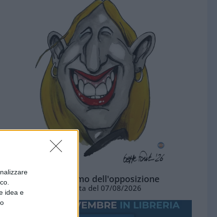
onalizzare
L'ottimismo dell'opposizione
ico.
Vignetta del 07/08/2026
e idea e
to