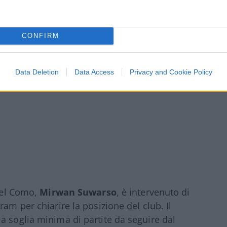
i in parte infondato) che il club potesse
o della stessa stagione.
CONFIRM
Data Deletion
Data Access
Privacy and Cookie Policy
 del Como,
Mirwan Suwarso
, è intervenuto di
am per chiarire la posizione del club. Il
a soglia minima di partite da seguire dal