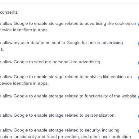
onato di
Serie A
di calcio sono caratterizzati
consents
tudio del listone del Fantacalcio ma
er seguire allo stadio dal vivo la propria
o allow Google to enable storage related to advertising like cookies on
evice identifiers in apps.
sparuta minoranza” di laziali che l’hanno
dallo
scontro tra Lotito e i tifosi
e c’è chi
o allow my user data to be sent to Google for online advertising
toscrivere con società tipo il
Como
. Sì,
s.
un certo senso firma
un contratto
con la
to allow Google to send me personalized advertising.
 regole
.
o allow Google to enable storage related to analytics like cookies on
evice identifiers in apps.
Como aveva scatenato
polemiche
nei giorni
soprattutto
tre novità introdotte dal club
:
o allow Google to enable storage related to functionality of the website
 di presenze allo stadio per avere diritto
zzo del proprio posto (per evitare cessioni
o allow Google to enable storage related to personalization.
ieto per gli abbonati di indossare i colori
e da molti come troppo invasive nei
o allow Google to enable storage related to security, including
a comunque pagato di tasca propria e che
cation functionality and fraud prevention, and other user protection.