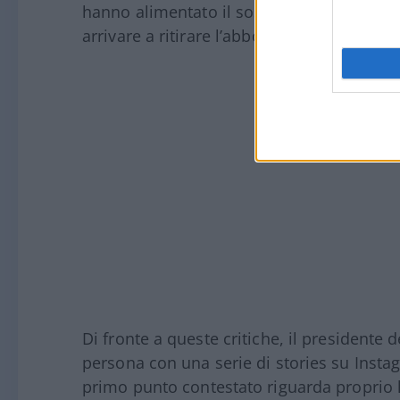
hanno alimentato il sospetto (poi rivelatos
arrivare a ritirare l’abbonamento nel cors
Di fronte a queste critiche, il presidente
persona con una serie di stories su Instagr
primo punto contestato riguarda proprio l