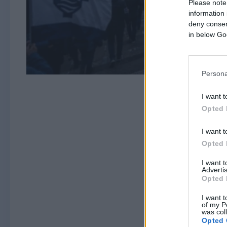
Please note
information 
deny consent
in below Go
Persona
I want t
Opted 
I want t
Opted 
I want 
Advertis
Opted 
I want t
of my P
was col
Opted 