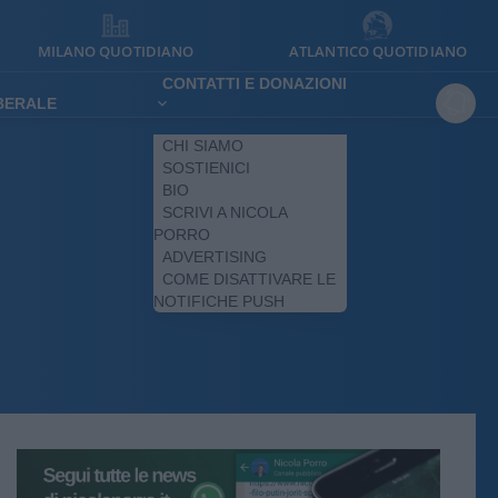
MILANO QUOTIDIANO
ATLANTICO QUOTIDIANO
CONTATTI E DONAZIONI
IBERALE
CHI SIAMO
SOSTIENICI
BIO
SCRIVI A NICOLA
PORRO
ADVERTISING
COME DISATTIVARE LE
NOTIFICHE PUSH