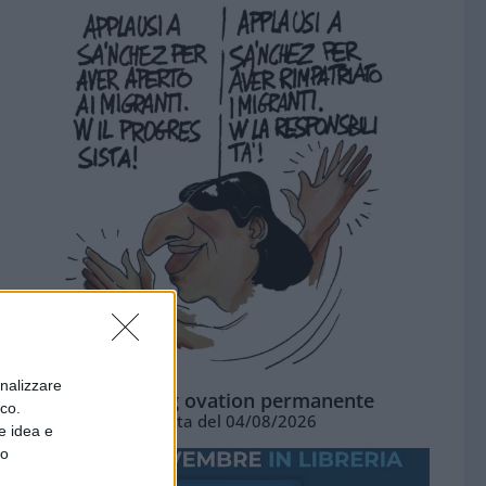
onalizzare
La standing ovation permanente
ico.
Vignetta del 04/08/2026
e idea e
to