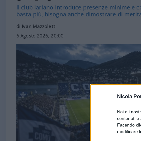
Il club lariano introduce presenze minime e co
basta più, bisogna anche dimostrare di merit
di Ivan Mazzoletti
6 Agosto 2026, 20:00
Nicola Po
Noi e i nost
contenuti e 
Facendo clic
modificare l