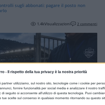
ntrolli sugli abbonati: pagare il posto non
arlo
1.4k
Visualizzazioni
2
commenti
rro -
Il rispetto della tua privacy è la nostra priorità
ri partner utilizziamo, sul nostro sito, tecnologie come i cookie per pers
annunci, fornire funzionalità per social media e analizzare il nostro traff
 di seguito si acconsente all'utilizzo di questa tecnologia. Puoi cambiar
e tue scelte sul consenso in qualsiasi momento ritornando su questo si