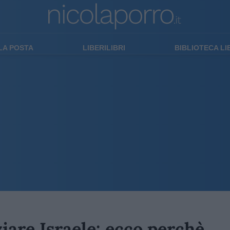
LA POSTA
LIBERILIBRI
BIBLIOTECA L
iare Israele: ecco perchè