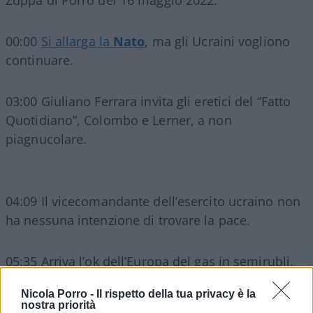
Zuppa di Porro del 16 maggio 2022.
00:00
Si allarga la
Nato
, ma gli Ucraini vogliono
continuare.
03:00 Giuliano Ferrara invita gli eretici del “Fatto
Quotidiano”, Colombo e Lerner, a non
piagnucolare.
04:09 Il vicecomandante dell’esercito ucraino non
ha nessuna intenzione di trovare la pace.
05:35 Arriva l’ok dell’Europa del gas in semirubli.
Nicola Porro -
Il rispetto della tua privacy è la
06:13
Eurovision
, per Sallusti l’ipocrisia del
nostra priorità