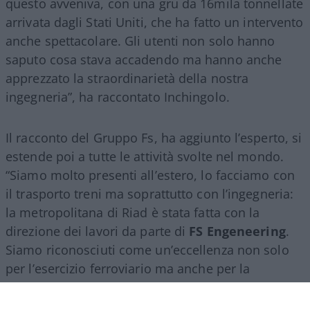
questo avveniva, con una gru da 16mila tonnellate
arrivata dagli Stati Uniti, che ha fatto un intervento
anche spettacolare. Gli utenti non solo hanno
saputo cosa stava accadendo ma hanno anche
apprezzato la straordinarietà della nostra
ingegneria”, ha raccontato Inchingolo.
Il racconto del Gruppo Fs, ha aggiunto l’esperto, si
estende poi a tutte le attività svolte nel mondo.
“Siamo molto presenti all’estero, lo facciamo con
il trasporto treni ma soprattutto con l’ingegneria:
la metropolitana di Riad è stata fatta con la
direzione dei lavori da parte di
FS Engeneering
.
Siamo riconosciuti come un’eccellenza non solo
per l’esercizio ferroviario ma anche per la
realizzazione e progettazione dei lavori in questo
ambito”.