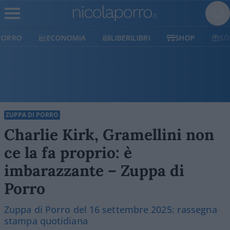
ECONOMIA
LIBERILIBRI
SHOP
SOSTIENICI
ZUPPA DI PORRO
Charlie Kirk, Gramellini non
ce la fa proprio: è
imbarazzante – Zuppa di
Porro
Zuppa di Porro del 16 settembre 2025: rassegna
stampa quotidiana