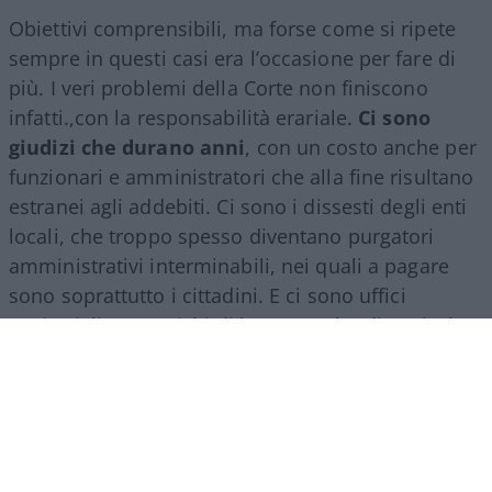
Obiettivi comprensibili, ma forse come si ripete
sempre in questi casi era l’occasione per fare di
più. I veri problemi della Corte non finiscono
infatti.,con la responsabilità erariale.
Ci sono
giudizi che durano anni
, con un costo anche per
funzionari e amministratori che alla fine risultano
estranei agli addebiti. Ci sono i dissesti degli enti
locali, che troppo spesso diventano purgatori
amministrativi interminabili, nei quali a pagare
sono soprattutto i cittadini. E ci sono uffici
territoriali con carichi di lavoro molto diversi, che
avrebbero bisogno di una razionalizzazione senza
perdere quel rapporto con le autonomie che
rappresenta una delle ragioni della presenza
regionale della Corte.