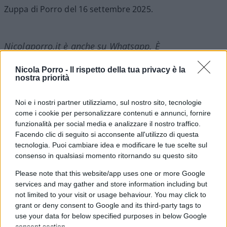
Zuppa di Porro del 16 settembre 2025.
Nicolaporro.it è anche su Whatsapp. È
sufficiente
cliccare qui
per iscriversi al canale ed
Nicola Porro -
Il rispetto della tua privacy è la
essere sempre aggiornati (gratis).
nostra priorità
Noi e i nostri partner utilizziamo, sul nostro sito, tecnologie
194
come i cookie per personalizzare contenuti e annunci, fornire
funzionalità per social media e analizzare il nostro traffico.
Leggi i commenti
Facendo clic di seguito si acconsente all'utilizzo di questa
tecnologia. Puoi cambiare idea e modificare le tue scelte sul
consenso in qualsiasi momento ritornando su questo sito
SEDUTE SATIRICHE
Please note that this website/app uses one or more Google
Vignetta del 07/08/2026
services and may gather and store information including but
not limited to your visit or usage behaviour. You may click to
grant or deny consent to Google and its third-party tags to
use your data for below specified purposes in below Google
consent section.