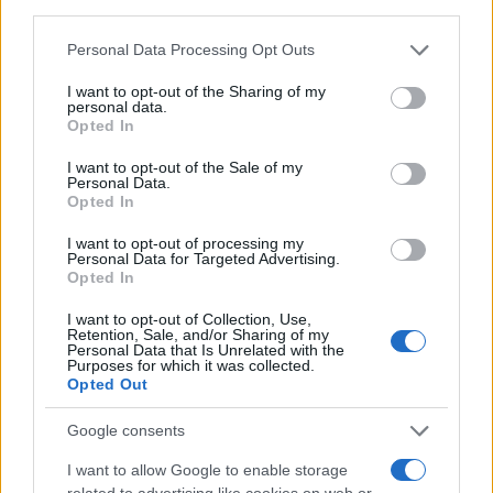
Vai all'archivio delle vignette
Personal Data Processing Opt Outs
I want to opt-out of the Sharing of my
personal data.
Opted In
Corte dei conti, la riforma a
I want to opt-out of the Sale of my
Personal Data.
Opted In
metà: si poteva fare di più
I want to opt-out of processing my
Chi firma non deve avere paura, chi paga le tasse
Personal Data for Targeted Advertising.
Opted In
nemmeno. La magistratura contabile non deve
solo punire, ma aiutare la buona
I want to opt-out of Collection, Use,
amministrazione
Retention, Sale, and/or Sharing of my
Personal Data that Is Unrelated with the
Purposes for which it was collected.
di
Luigi Bisignani
Opted Out
1.5k
1
8 Agosto 2026, 19:00
Google consents
I want to allow Google to enable storage
related to advertising like cookies on web or