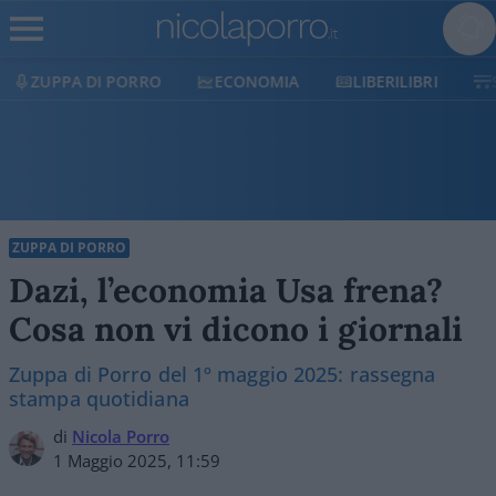
ECONOMIA
LIBERILIBRI
SHOP
SOSTIENICI
ZUPPA DI PORRO
Dazi, l’economia Usa frena?
Cosa non vi dicono i giornali
Zuppa di Porro del 1º maggio 2025: rassegna
stampa quotidiana
di
Nicola Porro
1 Maggio 2025, 11:59