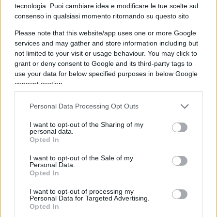
tecnologia. Puoi cambiare idea e modificare le tue scelte sul
consenso in qualsiasi momento ritornando su questo sito
Costa e il garantismo persino su Prestipino oggi
Please note that this website/app uses one or more Google
tra le lettere del Foglio.
services and may gather and store information including but
not limited to your visit or usage behaviour. You may click to
grant or deny consent to Google and its third-party tags to
In cella chi picchia i Prof.
use your data for below specified purposes in below Google
consent section.
Personal Data Processing Opt Outs
Ancora sul costoso flop delle rinnovabili.
I want to opt-out of the Sharing of my
personal data.
Del Vigo smonta con i numeri di Agcom
Opted In
Telemeloni
I want to opt-out of the Sale of my
Personal Data.
Opted In
93
I want to opt-out of processing my
Personal Data for Targeted Advertising.
Opted In
Leggi i commenti