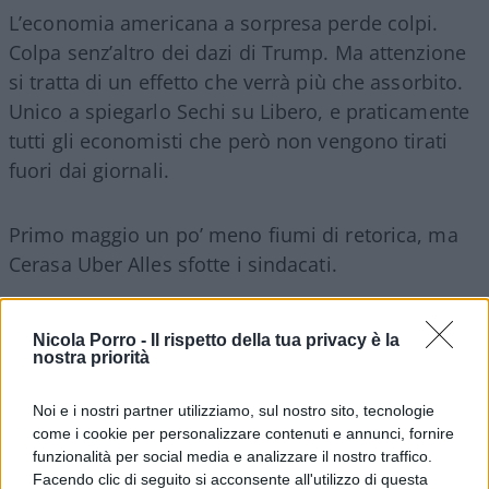
L’economia americana a sorpresa perde colpi.
Colpa senz’altro dei dazi di Trump. Ma attenzione
si tratta di un effetto che verrà più che assorbito.
Unico a spiegarlo Sechi su Libero, e praticamente
tutti gli economisti che però non vengono tirati
fuori dai giornali.
Primo maggio un po’ meno fiumi di retorica, ma
Cerasa Uber Alles sfotte i sindacati.
Invece attaccano la Meloni, che mette 650 milioni
Nicola Porro -
Il rispetto della tua privacy è la
sulla sicurezza; Inutili ahime: ciò che conta è il
nostra priorità
cuneo fiscale.
Noi e i nostri partner utilizziamo, sul nostro sito, tecnologie
come i cookie per personalizzare contenuti e annunci, fornire
funzionalità per social media e analizzare il nostro traffico.
Facendo clic di seguito si acconsente all'utilizzo di questa
Israele brucia e Hamas gode.