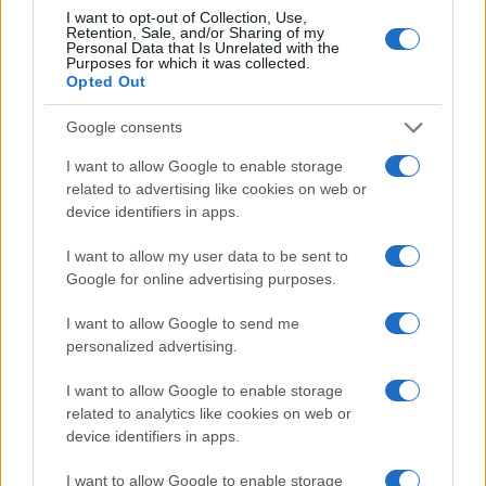
I want to opt-out of Collection, Use,
Retention, Sale, and/or Sharing of my
Personal Data that Is Unrelated with the
SEDUTE SATIRICHE
Purposes for which it was collected.
Opted Out
Vignetta del 07/08/2026
Google consents
I want to allow Google to enable storage
related to advertising like cookies on web or
Vai all'archivio delle vignette
device identifiers in apps.
I want to allow my user data to be sent to
Google for online advertising purposes.
I want to allow Google to send me
personalized advertising.
Corte dei conti, la riforma a
metà: si poteva fare di più
I want to allow Google to enable storage
related to analytics like cookies on web or
device identifiers in apps.
Chi firma non deve avere paura, chi paga le tasse
nemmeno. La magistratura contabile non deve
I want to allow Google to enable storage