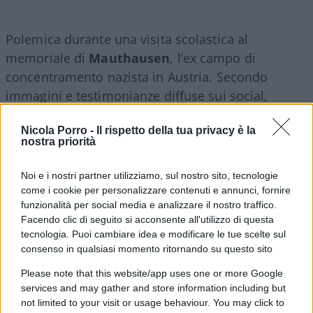
Polemica durante una visita scolastica al
memoriale di
Mauthausen
, l’ex campo di
concentramento nazista in Austria. Secondo
immagini e testimonianze diffuse sui social,
alcuni studenti avrebbero indossato magliette con
Nicola Porro -
Il rispetto della tua privacy è la
la scritta
“Free Palestine”
durante la visita al sito.
nostra priorità
In alcune immagini comparirebbe anche il ritratto
di
Dalal Mughrabi
militante palestinese coinvolta
Noi e i nostri partner utilizziamo, sul nostro sito, tecnologie
nell’attentato della strada costiera del 1978 in
come i cookie per personalizzare contenuti e annunci, fornire
funzionalità per social media e analizzare il nostro traffico.
Israele, nel quale furono uccise 38 persone, tra cui
Facendo clic di seguito si acconsente all'utilizzo di questa
13 bambini.
tecnologia. Puoi cambiare idea e modificare le tue scelte sul
consenso in qualsiasi momento ritornando su questo sito
La vicenda è stata segnalata sui social da alcuni
Please note that this website/app uses one or more Google
visitatori presenti a Mauthausen. Secondo quanto
services and may gather and store information including but
not limited to your visit or usage behaviour. You may click to
riportato, una donna avrebbe contestato ai ragazzi