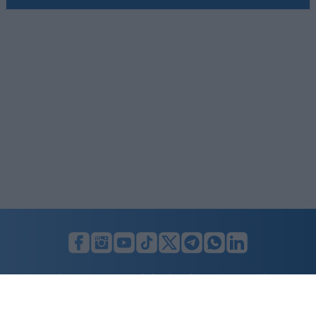
LUNIFIN S.r.l. a socio unico. Sede legale Milano, Largo F. Richini, 2/A,
20122 (MI), C.F./P.Iva en. 07174900154, REA cap. soc. euro 10.000,00
i.v.