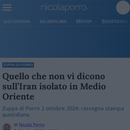
ECONOMIA
LIBERILIBRI
SHOP
SOSTIENICI
ZUPPA DI PORRO
Quello che non vi dicono
sull’Iran isolato in Medio
Oriente
Zuppa di Porro 2 ottobre 2024: rassegna stampa
quotidiana
di
Nicola Porro