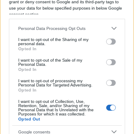
grant or deny consent to Google and its third-party tags to
la scelta di esibire quei simboli proprio all’interno
use your data for below specified purposes in below Google
del memoriale, ricordando la natura del luogo.
consent section.
Personal Data Processing Opt Outs
I want to opt-out of the Sharing of my
personal data.
Opted In
I want to opt-out of the Sale of my
Personal Data.
Opted In
I want to opt-out of processing my
Personal Data for Targeted Advertising.
Opted In
I want to opt-out of Collection, Use,
Retention, Sale, and/or Sharing of my
Personal Data that Is Unrelated with the
La visitatrice avrebbe inoltre rivolto una domanda
Purposes for which it was collected.
Opted Out
alla responsabile del gruppo, chiedendole se
condividesse la protesta. Dalle testimonianze
Google consents