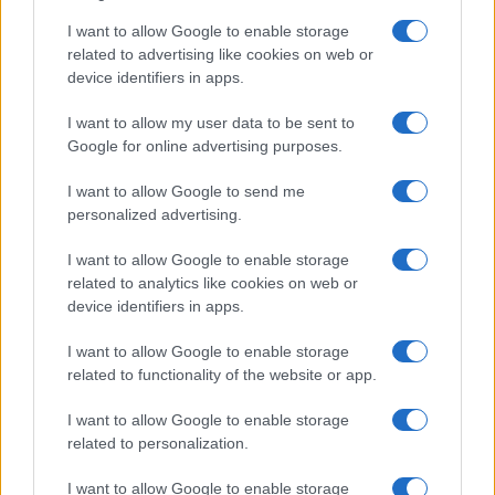
circolate online, la guida avrebbe evitato di
I want to allow Google to enable storage
rispondere direttamente, facendo riferimento
related to advertising like cookies on web or
anche alla necessità di proseguire la visita. Gli
device identifiers in apps.
studenti avrebbero spiegato la loro iniziativa
I want to allow my user data to be sent to
come una “protesta contro il genocidio a Gaza”,
Google for online advertising purposes.
collegando quindi la manifestazione alla
I want to allow Google to send me
situazione nella Striscia.
personalized advertising.
L’episodio si inserisce in un più ampio dibattito
I want to allow Google to enable storage
related to analytics like cookies on web or
sull’utilizzo dei luoghi della memoria della
Shoah
device identifiers in apps.
per iniziative e messaggi legati al conflitto israelo-
palestinese. Nei mesi scorsi, una controversia
I want to allow Google to enable storage
related to functionality of the website or app.
analoga aveva riguardato il memoriale di
Buchenwald, in Germania, dove era stato vietato
I want to allow Google to enable storage
l’utilizzo del kefiah all’interno dell’area del campo.
related to personalization.
Il divieto era stato successivamente confermato
I want to allow Google to enable storage