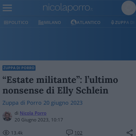
POLITICO
MILANO
ATLANTICO
ZUPPA DI
ZUPPA DI PORRO
“Estate militante”: l’ultimo
nonsense di Elly Schlein
Zuppa di Porro 20 giugno 2023
di
Nicola Porro
20 Giugno 2023, 10:17
13.4k
102