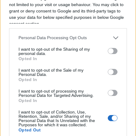
not limited to your visit or usage behaviour. You may click to
non nomina mai l’invasore sovietico, ne fa una per
grant or deny consent to Google and its third-party tags to
piangere Auschwitz e fa in modo che tutti
use your data for below specified purposes in below Google
capiscano che è una metafora, il nazismo male
consent section.
eterno per la destra, senza distinzioni, senza
Personal Data Processing Opt Outs
ricordare che l’antisemitismo moderno Hitler lo
prende pari pari da Stalin, da Marx.
L’archetipo
I want to opt-out of the Sharing of my
personal data.
dei cantautori “impegnati” nella propaganda
,
Opted In
in un modo superficiale, povero di contenuti e di
I want to opt-out of the Sale of my
profondità, che poteva andar bene per i liceali
Personal Data.
Opted In
esaltati.
I want to opt-out of processing my
Personal Data for Targeted Advertising.
Guccini, come i colleghi di militanza, era uno che
Opted In
doveva la sua fortuna cantautorale e poi di
I want to opt-out of Collection, Use,
scrittore alla
perfetta macchina cultural
Retention, Sale, and/or Sharing of my
Personal Data that Is Unrelated with the
egemonica del PCI
con le sue ARCI, le feste
Purposes for which it was collected.
Opted Out
dell’Unità, l’oliato circuito dei concerti e della