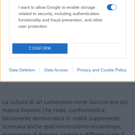
I want to allow Google to enable storage
related to security, including authentication
functionality and fraud prevention, and other
user protection.
CONFIRM
Data Deletion
Data Access
Privacy and Cookie Policy
La cultura di un cantautore come Guccini era più
messa insieme che reale, conformistica,
falsamente democratica in realtà supponente,
scontava anche quel microcosmo misantropo,
montanaro di Pavana, osterie e diffidenza per il