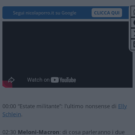
Segui nicolaporro.it su Google
CLICCA QUI
00:00 “Estate militante”: l’ultimo nonsense di
Elly
Schlein
.
02:30
Meloni-Macron
: di cosa parleranno i due