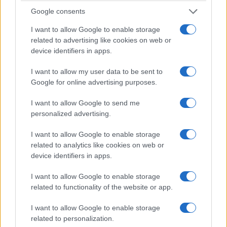
promozione ideologizzata, e per tutti gli anni
Google consents
Settanta quel cantare in eskimo aveva funzionato
I want to allow Google to enable storage
bene, serviva al partito, la sottocultura canterina
related to advertising like cookies on web or
s’incaricava, calando dall’alto la pessima
device identifiers in apps.
pubblicistica rivoluzionaria di riferimento, di
I want to allow my user data to be sent to
coltivare il campo della contestazione giovanile,
Google for online advertising purposes.
possibilmente lasciandolo nell’alveo del PCI
contro le derive estremistiche; Guccini e gli altri
I want to allow Google to send me
personalized advertising.
non sono mai usciti da una fedeltà opportunistica,
se arrivavano agli scazzi con le mille forme di
I want to allow Google to enable storage
contestazione, dall’Autonomia a Lotta Continua,
related to analytics like cookies on web or
device identifiers in apps.
dai grandi porcili del Re Nudo al Parco Lambro o
del convegno bolognese del ‘77 contro la
I want to allow Google to enable storage
repressione, lo facevano in quel modo ambiguo,
related to functionality of the website or app.
possibilista, perché il target giovanile aveva il suo
I want to allow Google to enable storage
peso, ma fondamentalmente rigido come voleva
related to personalization.
la nomenklatura di Botteghe Oscure.