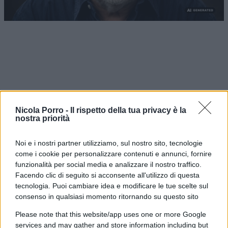
Nicola Porro -
Il rispetto della tua privacy è la
nostra priorità
Noi e i nostri partner utilizziamo, sul nostro sito, tecnologie
come i cookie per personalizzare contenuti e annunci, fornire
funzionalità per social media e analizzare il nostro traffico.
Facendo clic di seguito si acconsente all'utilizzo di questa
Nessuno più distante, più incompatibile del
tecnologia. Puoi cambiare idea e modificare le tue scelte sul
consenso in qualsiasi momento ritornando su questo sito
compagno Guccini,
epitome del comunista
ortodosso fino all’ipocrisia, uno che fa una
Please note that this website/app uses one or more Google
services and may gather and store information including but
canzone per raccontare l’invasione di Praga ma