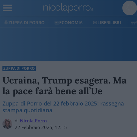
ECONOMIA
LIBERILIBRI
SHOP
SOSTIENICI
ZUPPA DI PORRO
Ucraina, Trump esagera. Ma
la pace farà bene all’Ue
Zuppa di Porro del 22 febbraio 2025: rassegna
stampa quotidiana
di
Nicola Porro
22 Febbraio 2025, 12:15