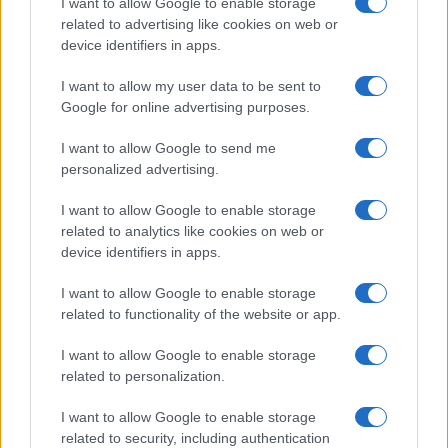
Islam e comunismo, l’alleanza
I want to allow Google to enable storage
related to advertising like cookies on web or
contro la libertà che nessuno
device identifiers in apps.
vuole vedere
I want to allow my user data to be sent to
Google for online advertising purposes.
Due ideologie, una stessa ossessione: abolire la
libertà e chiamarla emancipazione
I want to allow Google to send me
personalized advertising.
di
Max Del Papa
1.3k
0
9 Agosto 2026, 14:03
I want to allow Google to enable storage
related to analytics like cookies on web or
device identifiers in apps.
I want to allow Google to enable storage
related to functionality of the website or app.
I want to allow Google to enable storage
related to personalization.
I want to allow Google to enable storage
related to security, including authentication