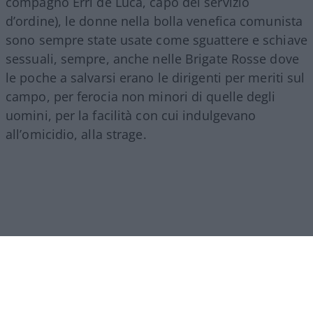
compagno Erri de Luca, capo del servizio
d’ordine), le donne nella bolla venefica comunista
sono sempre state usate come sguattere e schiave
sessuali, sempre, anche nelle Brigate Rosse dove
le poche a salvarsi erano le dirigenti per meriti sul
campo, per ferocia non minori di quelle degli
uomini, per la facilità con cui indulgevano
all’omicidio, alla strage.