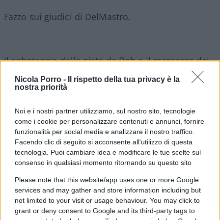
Fazzo sui giudici di DelMastro.
Il sabotaggio della pista da Bob e il massacro dei
Bibas.
Nicola Porro -
Il rispetto della tua privacy è la
nostra priorità
E se vostra figlia si fidanza con un destro?
Noi e i nostri partner utilizziamo, sul nostro sito, tecnologie
come i cookie per personalizzare contenuti e annunci, fornire
La storia del ministro Moretti.
funzionalità per social media e analizzare il nostro traffico.
Facendo clic di seguito si acconsente all'utilizzo di questa
tecnologia. Puoi cambiare idea e modificare le tue scelte sul
consenso in qualsiasi momento ritornando su questo sito
Btp con successo e arrivano soldi per le bollette.
Please note that this website/app uses one or more Google
services and may gather and store information including but
not limited to your visit or usage behaviour. You may click to
La Borsa e Mediaset sui tedeschi.
grant or deny consent to Google and its third-party tags to
#rassegnastampa22feb25