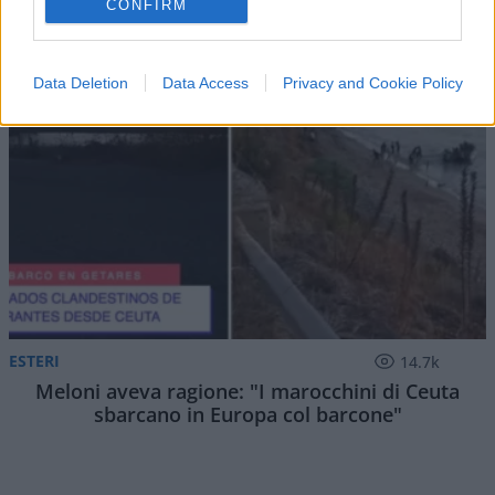
CONFIRM
Data Deletion
Data Access
Privacy and Cookie Policy
ESTERI
14.7k
Meloni aveva ragione: "I marocchini di Ceuta
sbarcano in Europa col barcone"