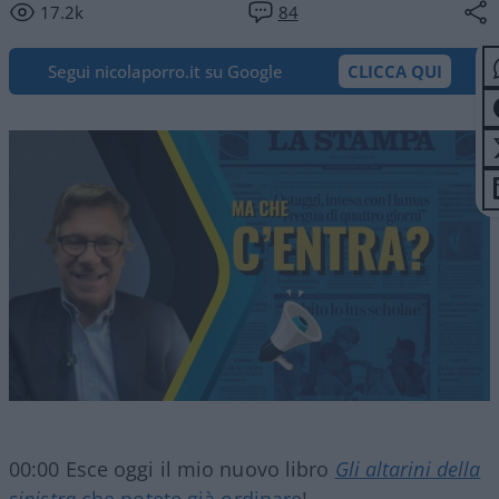
17.2k
84
Segui nicolaporro.it su Google
CLICCA QUI
00:00 Esce oggi il mio nuovo libro
Gli altarini della