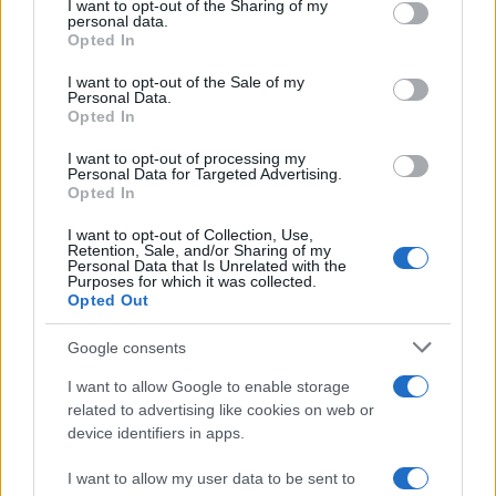
18:00 Scambio ostaggi Hamas e prigionieri
I want to opt-out of the Sharing of my
personal data.
palestinesi?
Opted In
I want to opt-out of the Sale of my
18:52 L’Europa ci ripensa: niente riciclo, ma riuso.
Personal Data.
Opted In
Follia!
I want to opt-out of processing my
Personal Data for Targeted Advertising.
19:25 Manovra: Italia promossa.
Opted In
I want to opt-out of Collection, Use,
Retention, Sale, and/or Sharing of my
Personal Data that Is Unrelated with the
Purposes for which it was collected.
Opted Out
Google consents
84
I want to allow Google to enable storage
related to advertising like cookies on web or
Leggi i commenti
device identifiers in apps.
I want to allow my user data to be sent to
SEDUTE SATIRICHE