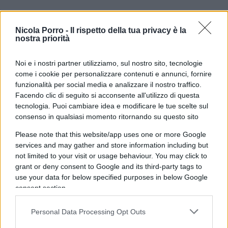
12:00 Uno degli altarini della sinistra.
Nicola Porro -
Il rispetto della tua privacy è la
L’immigrazione. Sentite cosa è successo in un
nostra priorità
villaggio in Francia…
Noi e i nostri partner utilizziamo, sul nostro sito, tecnologie
come i cookie per personalizzare contenuti e annunci, fornire
funzionalità per social media e analizzare il nostro traffico.
14:05 Forza Italia: finisce l’era Ronzulli.
Facendo clic di seguito si acconsente all'utilizzo di questa
tecnologia. Puoi cambiare idea e modificare le tue scelte sul
consenso in qualsiasi momento ritornando su questo sito
14:55 “Sei un pezzente”: polemica Fedez-Morgan.
Please note that this website/app uses one or more Google
services and may gather and store information including but
16:15 La vignetta schifosa sul Fatto.
not limited to your visit or usage behaviour. You may click to
grant or deny consent to Google and its third-party tags to
use your data for below specified purposes in below Google
17:00 Lollobrigida fa fermare un treno.
consent section.
Personal Data Processing Opt Outs