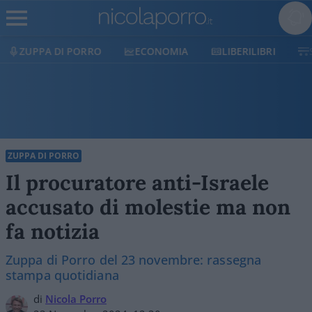
ECONOMIA
LIBERILIBRI
SHOP
SOSTIENICI
ZUPPA DI PORRO
Il procuratore anti-Israele
accusato di molestie ma non
fa notizia
Zuppa di Porro del 23 novembre: rassegna
stampa quotidiana
di
Nicola Porro