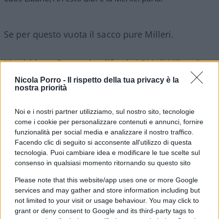
Se per questo vuota il sacco pure Milleri.
Ma chi è sto Drago che difende i PM di Milano?
Nicola Porro -
Il rispetto della tua privacy è la
nostra priorità
Assalto ai giovani di destra, ma non conta
Noi e i nostri partner utilizziamo, sul nostro sito, tecnologie
come i cookie per personalizzare contenuti e annunci, fornire
funzionalità per social media e analizzare il nostro traffico.
Facendo clic di seguito si acconsente all'utilizzo di questa
99
tecnologia. Puoi cambiare idea e modificare le tue scelte sul
Leggi i commenti
consenso in qualsiasi momento ritornando su questo sito
Please note that this website/app uses one or more Google
services and may gather and store information including but
SEDUTE SATIRICHE
not limited to your visit or usage behaviour. You may click to
Vignetta del 04/08/2026
grant or deny consent to Google and its third-party tags to