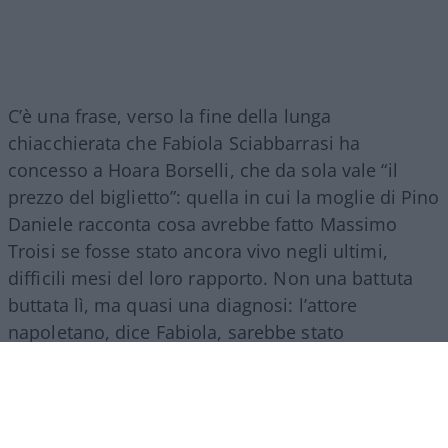
C’è una frase, verso la fine della lunga
chiacchierata che Fabiola Sciabbarrasi ha
concesso a Hoara Borselli, che da sola vale “il
prezzo del biglietto”: quella in cui la moglie di Pino
Daniele racconta cosa avrebbe fatto Massimo
Troisi se fosse stato ancora vivo negli ultimi,
difficili mesi del loro rapporto. Non una battuta
buttata lì, ma quasi una diagnosi: l’attore
napoletano, dice Fabiola, sarebbe stato
“l’elemento fondamentale” per far tornare insieme
lei e Pino? L’uomo che li aveva fatti incontrare per
primo sarebbe potuto essere anche
l’unico
capace di farli riavvicinare
.