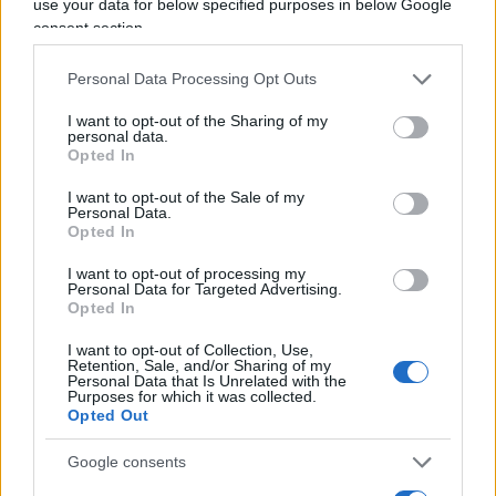
use your data for below specified purposes in below Google
consent section.
Personal Data Processing Opt Outs
Vai all'archivio delle vignette
I want to opt-out of the Sharing of my
personal data.
Opted In
I want to opt-out of the Sale of my
Personal Data.
Opted In
“Troisi avrebbe salvato il
I want to opt-out of processing my
nostro amore”. Il retroscena
Personal Data for Targeted Advertising.
Opted In
struggente su Pino Daniele
I want to opt-out of Collection, Use,
Retention, Sale, and/or Sharing of my
La moglie Fabiola Sciabbarrasi racconta il ruolo
Personal Data that Is Unrelated with the
Purposes for which it was collected.
decisivo dell’attore e il messaggio d’amore
Opted Out
nascosto nell’ultimo concerto del cantautore
Google consents
di Ivan Mazzoletti
1.4k
0