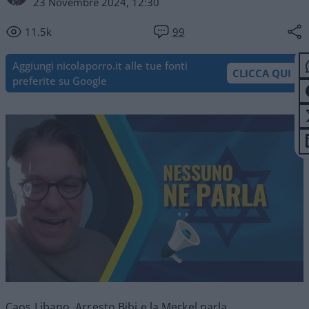
23 Novembre 2024, 12:30
11.5k
99
Aggiungi nicolaporro.it alle tue fonti
CLICCA QUI
preferite su Google
Caos Libano, Arresto Bibi e la Merkel parla.