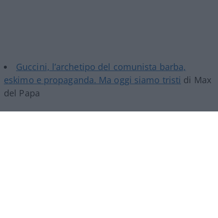
Guccini, l’archetipo del comunista barba,
eskimo e propaganda. Ma oggi siamo tristi
di Max
del Papa
Trionchetti Povera: “Meno
burocrazia e vincoli per far
correre il Paese”
Marco Tronchetti Provera, Presidente Esecutivo
del gruppo Pirelli, guarda al futuro con
pragmatismo