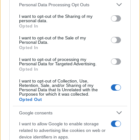
Personal Data Processing Opt Outs
18:50 Sulle pensioni botta da 14 miliardi.
I want to opt-out of the Sharing of my
personal data.
20:15 I
giovani di Confindustria
sono peggio di
Opted In
quelli con borsello e carrarmato Prada.
I want to opt-out of the Sale of my
Personal Data.
Opted In
54
I want to opt-out of processing my
Personal Data for Targeted Advertising.
Leggi i commenti
Opted In
I want to opt-out of Collection, Use,
Retention, Sale, and/or Sharing of my
Personal Data that Is Unrelated with the
SEDUTE SATIRICHE
Purposes for which it was collected.
Vignetta del 04/08/2026
Opted Out
Google consents
I want to allow Google to enable storage
Vai all'archivio delle vignette
related to advertising like cookies on web or
device identifiers in apps.