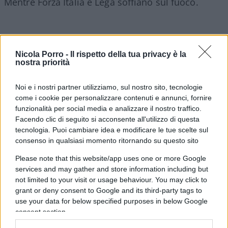
Mentre Forza Italia e Lega soffiano sul fuoco.
10:44 Ritorna Baiardo sul
Fatto quotidiano
e
Nicola Porro -
Il rispetto della tua privacy è la
l’arresto che non c’è.
nostra priorità
Noi e i nostri partner utilizziamo, sul nostro sito, tecnologie
11:38 Filippo Facci sull’
arresto di Minenna
,
come i cookie per personalizzare contenuti e annunci, fornire
l’uomo tanto caro ai grillini adesso scaricato da
funzionalità per social media e analizzare il nostro traffico.
tutti.
Facendo clic di seguito si acconsente all'utilizzo di questa
tecnologia. Puoi cambiare idea e modificare le tue scelte sul
consenso in qualsiasi momento ritornando su questo sito
13:54
Luca Zaia
intervista sui tre mandati.
Please note that this website/app uses one or more Google
services and may gather and store information including but
15:00
Vittorio Feltri celebrato per gli 80 anni.
Vi
not limited to your visit or usage behaviour. You may click to
racconto un aneddoto sul grande direttore.
grant or deny consent to Google and its third-party tags to
use your data for below specified purposes in below Google
consent section.