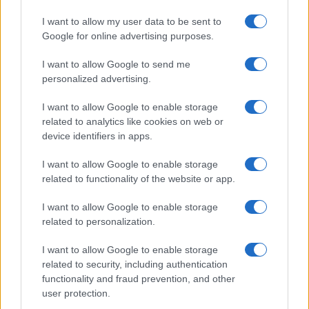
I want to allow my user data to be sent to
Google for online advertising purposes.
I want to allow Google to send me
No, Guccini più che
personalized advertising.
comunista è stato un
I want to allow Google to enable storage
related to analytics like cookies on web or
anarchico libertario
device identifiers in apps.
Il ricordo del cantautore italiano morto a 86 anni
I want to allow Google to enable storage
related to functionality of the website or app.
di
Andrea Bernaudo
1.3k
0
6 Agosto 2026, 19:00
I want to allow Google to enable storage
related to personalization.
I want to allow Google to enable storage
related to security, including authentication
functionality and fraud prevention, and other
user protection.