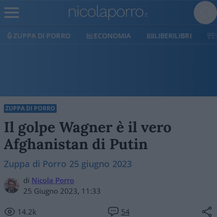
ECONOMIA
LIBERILIBRI
SHOP
SOSTIENICI
ZUPPA DI PORRO
Il golpe Wagner è il vero
Afghanistan di Putin
Zuppa di Porro 25 giugno 2023
di
Nicola Porro
25 Giugno 2023, 11:33
14.2k
54