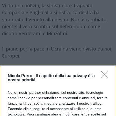
Vi do una notizia, la sinistra ha strappato
Campania e Puglia alla sinistra. La destra ha
strappato il Veneto alla destra. Non è cambiato
niente: il vero scontro sul Referendum come
dicono Verderami e Minzolini.
Il piano per la pace in Ucraina viene rivisto da noi
Europei.
Nessun corteo per i cristiani massacrati.
Nicola Porro -
Il rispetto della tua privacy è la
nostra priorità
Noi e i nostri partner utilizziamo, sul nostro sito, tecnologie
Ferrara sfotte (giustamente) il rapporto Chomsky-
come i cookie per personalizzare contenuti e annunci, fornire
Epstein.
funzionalità per social media e analizzare il nostro traffico.
Facendo clic di seguito si acconsente all'utilizzo di questa
tecnologia. Puoi cambiare idea e modificare le tue scelte sul