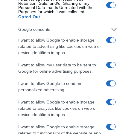
Retention, Sale, and/or Sharing of my
Vignetta del 07/08/2026
Personal Data that Is Unrelated with the
Purposes for which it was collected.
Opted Out
Google consents
Vai all'archivio delle vignette
I want to allow Google to enable storage
related to advertising like cookies on web or
device identifiers in apps.
I want to allow my user data to be sent to
Google for online advertising purposes.
I want to allow Google to send me
personalized advertising.
I want to allow Google to enable storage
related to analytics like cookies on web or
device identifiers in apps.
IL PIÙ LETTO DEL MESE
I want to allow Google to enable storage
related to functionality of the website or app.