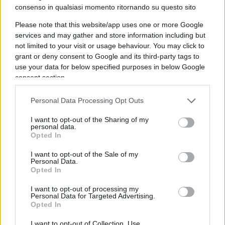
La casa nel bosco non viola l’obbligo scolastico,
consenso in qualsiasi momento ritornando su questo sito
dice il ministero.
Please note that this website/app uses one or more Google
services and may gather and store information including but
Wall street sale e infine quanto valgono le
not limited to your visit or usage behaviour. You may click to
promozioni dell’Italia.
grant or deny consent to Google and its third-party tags to
use your data for below specified purposes in below Google
consent section.
Nicolaporro.it è anche su Whatsapp. È
Personal Data Processing Opt Outs
sufficiente
cliccare qui
per iscriversi al canale ed
I want to opt-out of the Sharing of my
personal data.
essere sempre aggiornati (gratis).
Opted In
I want to opt-out of the Sale of my
Personal Data.
160
Opted In
Leggi i commenti
I want to opt-out of processing my
Personal Data for Targeted Advertising.
Opted In
SEDUTE SATIRICHE
I want to opt-out of Collection, Use,