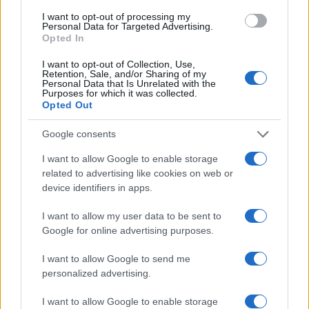
17:10 Parola ai commensali.
I want to opt-out of processing my
Personal Data for Targeted Advertising.
Opted In
I want to opt-out of Collection, Use,
100
Retention, Sale, and/or Sharing of my
Personal Data that Is Unrelated with the
Leggi i commenti
Purposes for which it was collected.
Opted Out
Google consents
SEDUTE SATIRICHE
I want to allow Google to enable storage
Vignetta del 04/08/2026
related to advertising like cookies on web or
device identifiers in apps.
I want to allow my user data to be sent to
Vai all'archivio delle vignette
Google for online advertising purposes.
I want to allow Google to send me
personalized advertising.
I want to allow Google to enable storage