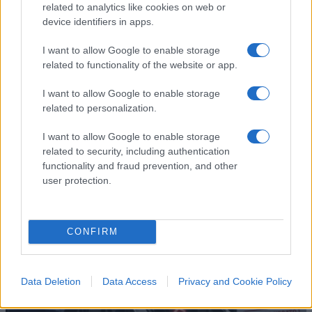
related to analytics like cookies on web or
Il Como e l’assurda pretesa di
device identifiers in apps.
controllare chi ha già pagato
I want to allow Google to enable storage
related to functionality of the website or app.
Il club lariano introduce presenze minime e
controlli sugli abbonati: pagare il posto non basta
I want to allow Google to enable storage
più, bisogna anche dimostrare di meritarlo
related to personalization.
di Ivan Mazzoletti
I want to allow Google to enable storage
1.6k
4
related to security, including authentication
6 Agosto 2026, 20:00
functionality and fraud prevention, and other
user protection.
CONFIRM
Data Deletion
Data Access
Privacy and Cookie Policy