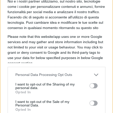
Noi e i nostri partner utilizziamo, sul nostro sito, tecnologie
toccano le pensioni e dunque non fanno come
come i cookie per personalizzare contenuti e annunci, fornire
promesso in campagna elettorale.
funzionalità per social media e analizzare il nostro traffico.
Facendo clic di seguito si acconsente all'utilizzo di questa
tecnologia. Puoi cambiare idea e modificare le tue scelte sul
12:15 Daniele Capezzone è l’unico a beccare
consenso in qualsiasi momento ritornando su questo sito
l’ultima
scandalosa tassa verde
.
Please note that this website/app uses one or more Google
services and may gather and store information including but
not limited to your visit or usage behaviour. You may click to
grant or deny consent to Google and its third-party tags to
14:41
Andrea Giambruno lascia il video
e per
use your data for below specified purposes in below Google
Repubblica
problemi in Borsa per il presunto
consent section.
scontro Mediaset-Meloni.
Personal Data Processing Opt Outs
15:29
Esteri
, in Spagna c’è l’accordo delle sinistre,
I want to opt-out of the Sharing of my
personal data.
l’inferno per uno zuppista: salario minimo,
Opted In
settimana corta a parità di salario e più difficile
I want to opt-out of the Sale of my
licenziare ed extraprofitti.
Personal Data.
Opted In