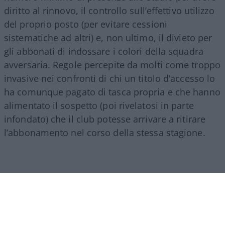
diritto al rinnovo, il controllo sull’effettivo utilizzo
del proprio posto (per evitare cessioni
sistematiche ad altri) e, non ultimo, il divieto per
gli abbonati di indossare i colori della squadra
avversaria. Regole percepite da molti come troppo
invasive nei confronti di chi un titolo d’accesso lo
ha comunque pagato di tasca propria e che hanno
alimentato il sospetto (poi rivelatosi in parte
infondato) che il club potesse arrivare a ritirare
l’abbonamento nel corso della stessa stagione.