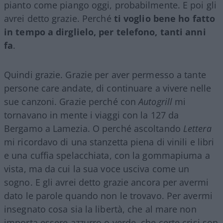
pianto come piango oggi, probabilmente. E poi gli
avrei detto grazie. Perché
ti voglio bene ho fatto
in tempo a dirglielo, per telefono, tanti anni
fa
.
Quindi grazie. Grazie per aver permesso a tante
persone care andate, di continuare a vivere nelle
sue canzoni. Grazie perché con
Autogrill
mi
tornavano in mente i viaggi con la 127 da
Bergamo a Lamezia. O perché ascoltando
Lettera
mi ricordavo di una stanzetta piena di vinili e libri
e una cuffia spelacchiata, con la gommapiuma a
vista, ma da cui la sua voce usciva come un
sogno. E gli avrei detto grazie ancora per avermi
dato le parole quando non le trovavo. Per avermi
insegnato cosa sia la libertà, che al mare non
importa essere azzurro o verde, che certe crisi son