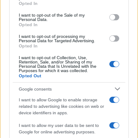
Opted In
I want to opt-out of the Sale of my
Personal Data.
Opted In
I want to opt-out of processing my
Personal Data for Targeted Advertising.
Opted In
I want to opt-out of Collection, Use,
Retention, Sale, and/or Sharing of my
Luigi Bisignani per Il Tempo, 8 agosto 2026
Personal Data that Is Unrelated with the
Purposes for which it was collected.
Opted Out
Google consents
Caro Porro, la sinistra lo
I want to allow Google to enable storage
voleva. Ma Guccini era un
related to advertising like cookies on web or
battitore libero
device identifiers in apps.
I want to allow my user data to be sent to
Il cantautore non era coercibile all'ottusa
Google for online advertising purposes.
militanza che è tanto gradita al potere