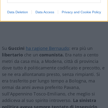
Data Deletion
Data Access
Privacy and Cookie Policy
Su
Guccini
ha ragione Bernaudo
: era più un
libertario
che un
comunista.
Era nato a cento
metri da casa mia, a Modena, città di provincia
dove tutto è politicamente codificato e precotto, e
se ne era allontanato presto, senza rimpianti. Si
era trasferito per lungo tempo a Bologna, ma
ormai da anni aveva preferito Pavana,
sull’Appennino Tosco-Emiliano, che meglio si
addiceva al suo spirito introverso.
La sinistra
politica aveva sempre tentato di inseguirlo
,