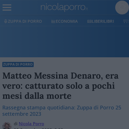
ECONOMIA
LIBERILIBRI
SHOP
SOSTIENICI
ZUPPA DI PORRO
Matteo Messina Denaro, era
vero: catturato solo a pochi
mesi dalla morte
Rassegna stampa quotidiana: Zuppa di Porro 25
settembre 2023
di
Nicola Porro