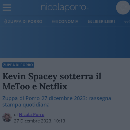
RO
ECONOMIA
LIBERILIBRI
SHOP
SOSTIE
ZUPPA DI PORRO
Kevin Spacey sotterra il
MeToo e Netflix
Zuppa di Porro 27 dicembre 2023: rassegna
stampa quotidiana
di
Nicola Porro
27 Dicembre 2023, 10:13