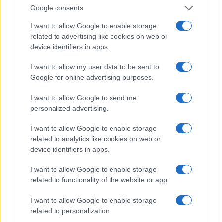
Google consents
I want to allow Google to enable storage
related to advertising like cookies on web or
device identifiers in apps.
Ceuta, l’altra faccia
I want to allow my user data to be sent to
dell’invasione: “Mi sono
Google for online advertising purposes.
trovata un migrante in
I want to allow Google to send me
personalized advertising.
mutande nel letto”
I want to allow Google to enable storage
Il racconto choc di una donna spagnola. E scatta
related to analytics like cookies on web or
l'allarme per le ragazze in strada: "Ho visto
device identifiers in apps.
diversi uomini stavano abusando di una di loro"
I want to allow Google to enable storage
di
Redazione
related to functionality of the website or app.
1.3k
0
7 Agosto 2026, 17:30
I want to allow Google to enable storage
related to personalization.