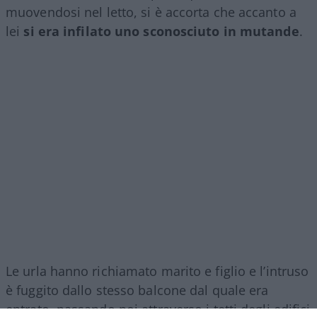
muovendosi nel letto, si è accorta che accanto a
lei
si era infilato uno sconosciuto in mutande
.
Le urla hanno richiamato marito e figlio e l’intruso
è fuggito dallo stesso balcone dal quale era
entrato, passando poi attraverso i tetti degli edifici