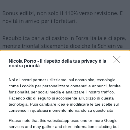
Bonus edilizi, non solo il 110% verso revisione. E
novità in arrivo per i forfettari.
Repubblica parla di casino in Forza Italia e ci apre,
mentre trionfalisticamente dice che la Schlein va
in fabbrica.
Nicola Porro -
Il rispetto della tua privacy è la
nostra priorità
Kevin Spacey si toglie qualche sassolino dalla
scarpa. E arrivano i pro Depardieu.
Noi e i nostri partner utilizziamo, sul nostro sito, tecnologie
come i cookie per personalizzare contenuti e annunci, fornire
funzionalità per social media e analizzare il nostro traffico.
Facendo clic di seguito si acconsente all'utilizzo di questa
I quattro presepi di Più europa e Storace se li
tecnologia. Puoi cambiare idea e modificare le tue scelte sul
consenso in qualsiasi momento ritornando su questo sito
cucina.
Please note that this website/app uses one or more Google
services and may gather and store information including but
I debiti dell’inter by Damascelli e la verità su