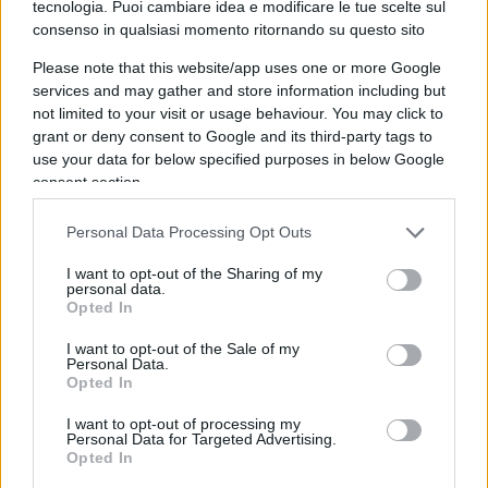
tecnologia. Puoi cambiare idea e modificare le tue scelte sul
consenso in qualsiasi momento ritornando su questo sito
Please note that this website/app uses one or more Google
services and may gather and store information including but
not limited to your visit or usage behaviour. You may click to
grant or deny consent to Google and its third-party tags to
use your data for below specified purposes in below Google
consent section.
Personal Data Processing Opt Outs
C’è poi
un tema di principio
: l’abbonamento è un
I want to opt-out of the Sharing of my
personal data.
contratto, non una proprietà piena ed è dunque
Opted In
legittimo che preveda condizioni d’uso, comprese
I want to opt-out of the Sale of my
quelle legate al rinnovo. Ma la libertà contrattuale
Personal Data.
del tifoso — decidere se andare o meno alla
Opted In
partita — non dovrebbe essere sacrificata
I want to opt-out of processing my
Personal Data for Targeted Advertising.
sull’altare di un problema che riguarda una
Opted In
minoranza di speculatori.