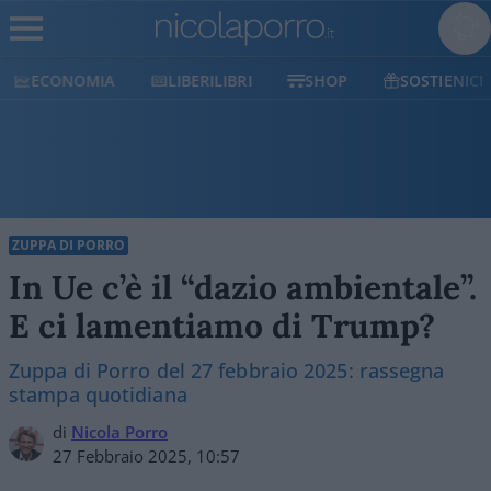
ECONOMIA
LIBERILIBRI
SHOP
SOSTIENICI
ZUPPA DI PORRO
In Ue c’è il “dazio ambientale”.
E ci lamentiamo di Trump?
Zuppa di Porro del 27 febbraio 2025: rassegna
stampa quotidiana
di
Nicola Porro
27 Febbraio 2025, 10:57