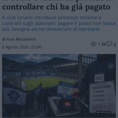
controllare chi ha già pagato
Il club lariano introduce presenze minime e
controlli sugli abbonati: pagare il posto non basta
più, bisogna anche dimostrare di meritarlo
di Ivan Mazzoletti
1.6k
4
6 Agosto 2026, 20:00