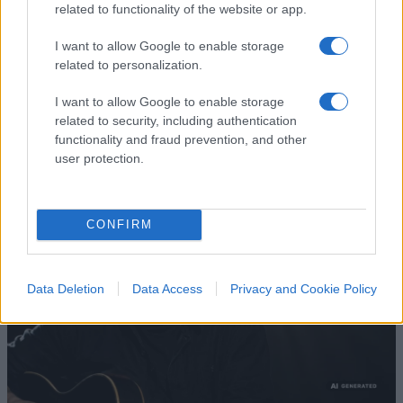
No, Guccini più che
related to functionality of the website or app.
comunista è stato un
I want to allow Google to enable storage
anarchico libertario
related to personalization.
Il ricordo del cantautore italiano morto a 86 anni
I want to allow Google to enable storage
related to security, including authentication
di
Andrea Bernaudo
functionality and fraud prevention, and other
3.4k
16
user protection.
6 Agosto 2026, 19:00
CONFIRM
Data Deletion
Data Access
Privacy and Cookie Policy