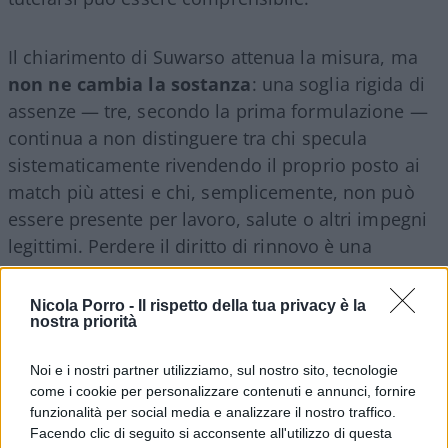
Il chiarimento di Suwarso attenua la misura, ma
non ne cambia la sostanza
: una soglia rigida di
assenze — tre, secondo la prima formulazione —
continua a non distinguere tra chi specula
sistematicamente rivendendo il proprio posto ai
match più attesi e chi, semplicemente, non può
essere presente per lavoro, salute o altri impegni
legittimi. Perdere il diritto di rinnovo è una
sanzione meno drastica del ritiro immediato, ma
resta comunque una sanzione e il rischio è che
Nicola Porro -
Il rispetto della tua privacy è la
nostra priorità
colpisca il tifoso onesto tanto quanto lo
speculatore.
Noi e i nostri partner utilizziamo, sul nostro sito, tecnologie
come i cookie per personalizzare contenuti e annunci, fornire
funzionalità per social media e analizzare il nostro traffico.
Facendo clic di seguito si acconsente all'utilizzo di questa