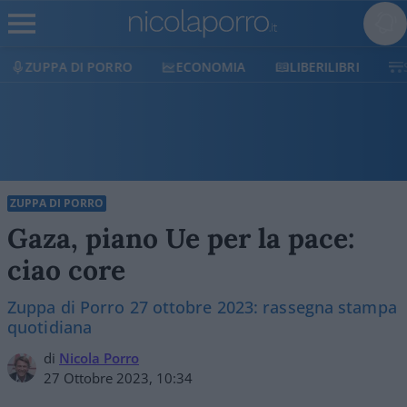
ORRO
ECONOMIA
LIBERILIBRI
SHOP
SOST
ZUPPA DI PORRO
Gaza, piano Ue per la pace:
ciao core
Zuppa di Porro 27 ottobre 2023: rassegna stampa
quotidiana
di
Nicola Porro
27 Ottobre 2023, 10:34