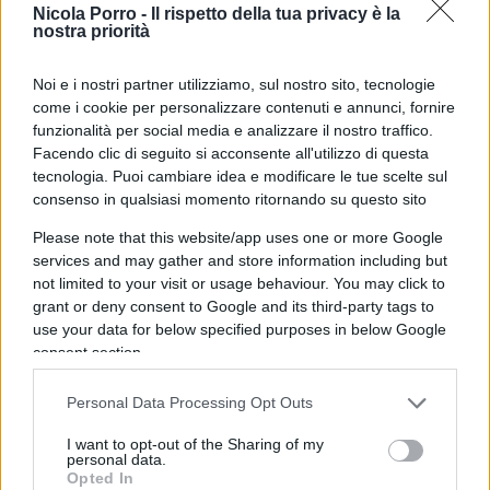
Nicola Porro -
Il rispetto della tua privacy è la
nostra priorità
09:28
Gaza
, piano Ue per la pace:
ciao core
!
Noi e i nostri partner utilizziamo, sul nostro sito, tecnologie
come i cookie per personalizzare contenuti e annunci, fornire
12:00 Luca Ricolfi da leggere e
Libero
contro Di
funzionalità per social media e analizzare il nostro traffico.
Facendo clic di seguito si acconsente all'utilizzo di questa
Battista.
tecnologia. Puoi cambiare idea e modificare le tue scelte sul
consenso in qualsiasi momento ritornando su questo sito
13:25
Roma in tilt
per il traffico.
Please note that this website/app uses one or more Google
services and may gather and store information including but
not limited to your visit or usage behaviour. You may click to
13:49 Scrittori e artisti contro il
Ponte di Messina
:
grant or deny consent to Google and its third-party tags to
è tutto vero ed è tutto sulla
Stampa
.
use your data for below specified purposes in below Google
consent section.
15:30
Cultura in tilt per
Pietrangelo Buttafuoco
Personal Data Processing Opt Outs
alla Biennale
.
I want to opt-out of the Sharing of my
personal data.
Opted In