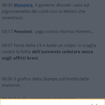
00:30
Manovra
, il governo discute: caos sul
pignoramento dei conti con la Meloni che
smentisce.
03:17
Pensioni
, Lega contro riforma Fornero…
04:07 Forza Italia c’è e batte un colpo: si scaglia
contro la follia
dell’aumento cedolare secca
sugli affitti brevi
.
06:00 Il grafico della
Stampa
sull’entità delle
manovre.
06:34 Il taglio sacrosanto ai ministeri.