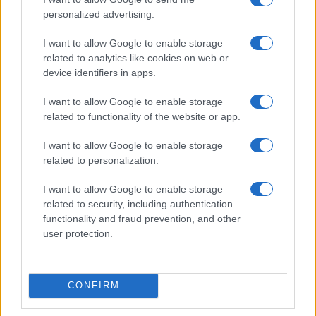
personalized advertising.
Vai all'archivio delle vignette
I want to allow Google to enable storage
related to analytics like cookies on web or
device identifiers in apps.
I want to allow Google to enable storage
related to functionality of the website or app.
L’ex bomber a gamba tesa sul
I want to allow Google to enable storage
caso Roggero: “L’errore è
related to personalization.
stato non aver ammazzato il
I want to allow Google to enable storage
terzo”
related to security, including authentication
functionality and fraud prevention, and other
Stefan Schwoch sui social: "Tutta colpa delle
user protection.
zecche comuniste e dei giudici che cantano bella
ciao"
CONFIRM
di
Redazione
3.4k
2
7 Agosto 2026, 16:02