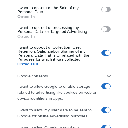
16:12
Fermi tassi Bce
ma crollano i mutui.
I want to opt-out of the Sale of my
Personal Data.
Opted In
16:45 Nascite a picco…
I want to opt-out of processing my
Personal Data for Targeted Advertising.
Opted In
17:01
Die Welt
durissimo su
Friday for future
:
siete antisemiti.
I want to opt-out of Collection, Use,
Retention, Sale, and/or Sharing of my
Personal Data that Is Unrelated with the
Purposes for which it was collected.
Opted Out
98
Google consents
Leggi i commenti
I want to allow Google to enable storage
related to advertising like cookies on web or
device identifiers in apps.
SEDUTE SATIRICHE
Vignetta del 07/08/2026
I want to allow my user data to be sent to
Google for online advertising purposes.
I want to allow Google to send me