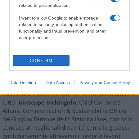
di
Marco Leardi
22.4k
related to personalization.
7 Agosto 2026, 20:00
I want to allow Google to enable storage
related to security, including authentication
functionality and fraud prevention, and other
user protection.
CONFIRM
Data Deletion
Data Access
Privacy and Cookie Policy
“La comunicazione digitale ha disintermediato il
flusso informativo”. E questo ha cambiato davvero
tutto.
Giuseppe Inchingolo
, Chief Corporate
Affairs, Communication & Sustainability Officer
del Gruppo Ferrovie dello Stato Italiane, non solo
conosce al meglio tali dinamiche, ma le gestisce
quotidianamente attraverso il proprio lavoro.