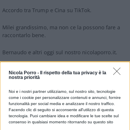
Accordo tra Trump e Cina su TikTok.
Milei grandissimo, ma non ce la possono fare a
raccontarlo bene.
Bernaudo e altri oggi sul nostro nicolaporro.it.
Nicola Porro -
Il rispetto della tua privacy è la
Ruggieri si ricorda del prossimo sindaco di New
nostra priorità
York, terribile.
Noi e i nostri partner utilizziamo, sul nostro sito, tecnologie
come i cookie per personalizzare contenuti e annunci, fornire
Ranucci cucinato da Sallusti e la follia di questa
funzionalità per social media e analizzare il nostro traffico.
storia contro il governo.
Facendo clic di seguito si acconsente all'utilizzo di questa
tecnologia. Puoi cambiare idea e modificare le tue scelte sul
consenso in qualsiasi momento ritornando su questo sito
Furto al Louvre ne hanno beccati due.