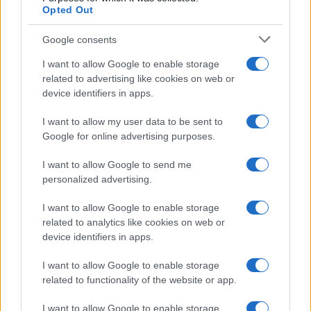
Opted Out
Google consents
Vai all'archivio delle vignette
I want to allow Google to enable storage
related to advertising like cookies on web or
device identifiers in apps.
I want to allow my user data to be sent to
Google for online advertising purposes.
“I lavori sulle ferrovie a
Firenze? Così abbiamo
I want to allow Google to send me
personalized advertising.
spiegato che erano necessari”
I want to allow Google to enable storage
Giuseppe Inchingolo, Chief Corporate Affairs,
related to analytics like cookies on web or
Communication & Sustainability Officer del
device identifiers in apps.
Gruppo Ferrovie dello Stato Italiane, a
I want to allow Google to enable storage
Nicolaporro.it: "La comunicazione digitale ha
related to functionality of the website or app.
disintermediato il flusso informativo"
I want to allow Google to enable storage