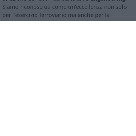
Siamo riconosciuti come un’eccellenza non solo
per l’esercizio ferroviario ma anche per la
realizzazione e progettazione dei lavori in questo
ambito”.
Marco Leardi, 7 agosto 2026
Più lodi al Sud che al Nord (e
relativi bonus). La maturità
ormai è una barzelletta
Il sistema non premia il merito ma la latitudine in
cui ci si diploma. Troppi prof interni: di fatto
auto-valutano il loro insegnamento