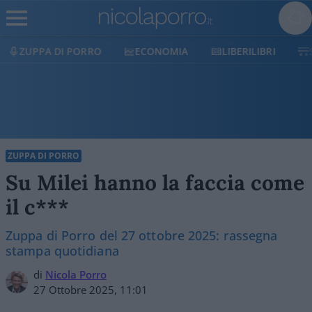
ECONOMIA
LIBERILIBRI
SHOP
SOSTIENICI
ZUPPA DI PORRO
Su Milei hanno la faccia come
il c***
Zuppa di Porro del 27 ottobre 2025: rassegna
stampa quotidiana
di
Nicola Porro
27 Ottobre 2025, 11:01