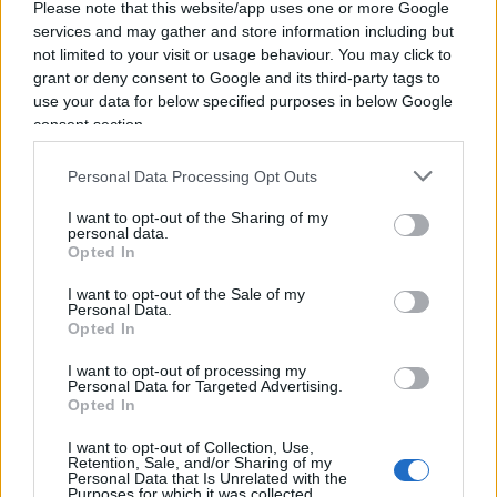
Please note that this website/app uses one or more Google
services and may gather and store information including but
not limited to your visit or usage behaviour. You may click to
grant or deny consent to Google and its third-party tags to
Solite tensioni sulla manovra.
use your data for below specified purposes in below Google
consent section.
Nicolaporro.it è anche su Whatsapp. È
Personal Data Processing Opt Outs
sufficiente
cliccare qui
per iscriversi al canale ed
essere sempre aggiornati (gratis).
I want to opt-out of the Sharing of my
personal data.
Opted In
I want to opt-out of the Sale of my
123
Personal Data.
Opted In
Leggi i commenti
I want to opt-out of processing my
Personal Data for Targeted Advertising.
Opted In
SEDUTE SATIRICHE
I want to opt-out of Collection, Use,
Vignetta del 07/08/2026
Retention, Sale, and/or Sharing of my
Personal Data that Is Unrelated with the
Purposes for which it was collected.