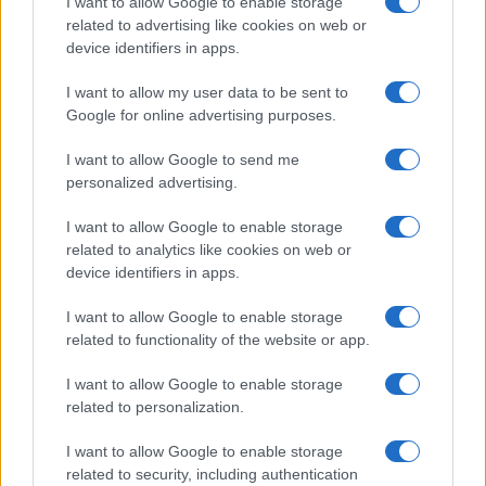
I want to allow Google to enable storage
related to advertising like cookies on web or
device identifiers in apps.
I want to allow my user data to be sent to
Google for online advertising purposes.
I want to allow Google to send me
Nuovo capitolo nello scontro politico e giudiziario
personalized advertising.
che ruota attorno ad
Anthony Fauci,
il medico
I want to allow Google to enable storage
simbolo della gestione americana della pandemia
related to analytics like cookies on web or
di Covid-19. La commissione Sicurezza Interna e
device identifiers in apps.
Affari Governativi del Senato degli Stati Uniti, a
maggioranza repubblicana, ha infatti approvato
I want to allow Google to enable storage
related to functionality of the website or app.
una risoluzione che chiede di dichiarare l’ex
direttore del National Institute of Allergy and
I want to allow Google to enable storage
Infectious Diseases in oltraggio al Congresso,
related to personalization.
dopo il suo rifiuto di rispondere alle domande dei
I want to allow Google to enable storage
senatori durante un’audizione della scorsa
related to security, including authentication