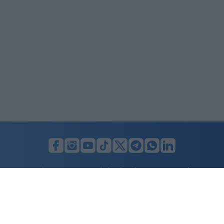
LUNIFIN S.r.l. a socio unico. Sede legale Milano, Largo F. Richini, 2/A,
20122 (MI), C.F./P.Iva en. 07174900154, REA cap. soc. euro 10.000,00
i.v.
Home
Advertising
Condizioni d’uso
Privacy Policy