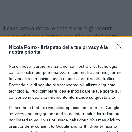
Il caso arriva dopo le polemiche e gli scontri
diplomatici sulle
fatture che gli ospedali svizzeri
avevano inviato alle famiglie dei feriti italiani
,
Nicola Porro -
Il rispetto della tua privacy è la
migliaia di euro per poche ore di ricovero.
Alla
nostra priorità
fine i due Paesi hanno trovato un accordo
.
Noi e i nostri partner utilizziamo, sul nostro sito, tecnologie
come i cookie per personalizzare contenuti e annunci, fornire
funzionalità per social media e analizzare il nostro traffico.
Facendo clic di seguito si acconsente all'utilizzo di questa
Fauci ora è nei guai: accusato
tecnologia. Puoi cambiare idea e modificare le tue scelte sul
di oltraggio al Congresso
consenso in qualsiasi momento ritornando su questo sito
Please note that this website/app uses one or more Google
L'ex virostar a capo della struttura Covid negli
services and may gather and store information including but
Usa ora rischia il processo: cosa succede
not limited to your visit or usage behaviour. You may click to
grant or deny consent to Google and its third-party tags to
di
Redazione