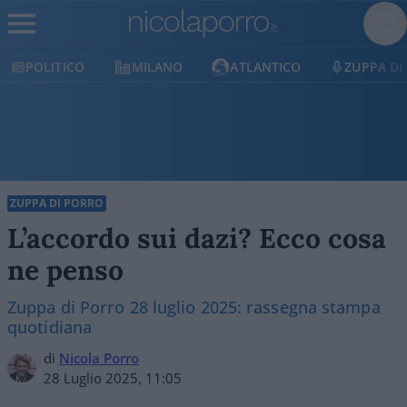
POLITICO
MILANO
ATLANTICO
ZUPPA DI
ZUPPA DI PORRO
L’accordo sui dazi? Ecco cosa
ne penso
Zuppa di Porro 28 luglio 2025: rassegna stampa
quotidiana
di
Nicola Porro
28 Luglio 2025, 11:05