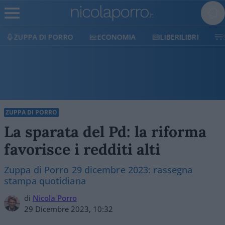
ECONOMIA
LIBERILIBRI
SHOP
SOSTIENICI
ZUPPA DI PORRO
La sparata del Pd: la riforma
favorisce i redditi alti
Zuppa di Porro 29 dicembre 2023: rassegna
stampa quotidiana
di
Nicola Porro
29 Dicembre 2023, 10:32