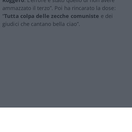
Roggero
. L’errore è stato quello di non avere
ammazzato il terzo”. Poi ha rincarato la dose:
“
Tutta colpa delle zecche comuniste
e dei
giudici che cantano bella ciao”.
Roggero, come detto, dopo la sentenza del 15
luglio della
Corte di Cassazione che ha accolto la