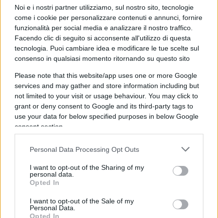
convenienti.
Noi e i nostri partner utilizziamo, sul nostro sito, tecnologie
come i cookie per personalizzare contenuti e annunci, fornire
Il caso
Mennuni
.
funzionalità per social media e analizzare il nostro traffico.
Facendo clic di seguito si acconsente all'utilizzo di questa
tecnologia. Puoi cambiare idea e modificare le tue scelte sul
consenso in qualsiasi momento ritornando su questo sito
Gli Hezbollah minacciano Israele, ma anche
Please note that this website/app uses one or more Google
l’Italia.
services and may gather and store information including but
not limited to your visit or usage behaviour. You may click to
grant or deny consent to Google and its third-party tags to
Ma la vera notizia giornalistica è l’apertura di
use your data for below specified purposes in below Google
Repubblica
sul cosiddetto “sistema Verdini”,
consent section.
l’inchiesta che vede l’arresto del figlio dell’ex
Personal Data Processing Opt Outs
senatore per presunte tangenti all’Anas.
I want to opt-out of the Sharing of my
personal data.
Un perfetto Mascheroni su Milei e la parola
Opted In
“gratis”.
I want to opt-out of the Sale of my
Personal Data.
Opted In