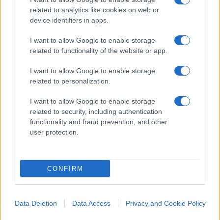
related to analytics like cookies on web or
device identifiers in apps.
L’ex bomber a gamba tesa sul
I want to allow Google to enable storage
caso Roggero: “L’errore è
related to functionality of the website or app.
stato non aver ammazzato il
I want to allow Google to enable storage
terzo”
related to personalization.
Stefan Schwoch sui social: "Tutta colpa delle
I want to allow Google to enable storage
zecche comuniste e dei giudici che cantano bella
related to security, including authentication
ciao"
functionality and fraud prevention, and other
user protection.
di
Redazione
1.7k
1
7 Agosto 2026, 16:02
CONFIRM
Data Deletion
Data Access
Privacy and Cookie Policy