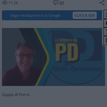
11.2k
89
Segui nicolaporro.it su Google
CLICCA QUI
Zuppa di Porro.