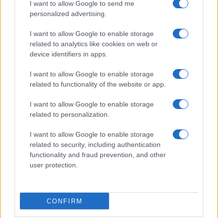
I want to allow Google to send me
personalized advertising.
Vai all'archivio delle vignette
I want to allow Google to enable storage
related to analytics like cookies on web or
device identifiers in apps.
I want to allow Google to enable storage
related to functionality of the website or app.
Trionchetti Povera: “Meno
I want to allow Google to enable storage
burocrazia e vincoli per far
related to personalization.
correre il Paese”
I want to allow Google to enable storage
related to security, including authentication
Marco Tronchetti Provera, Presidente Esecutivo
functionality and fraud prevention, and other
del gruppo Pirelli, guarda al futuro con
user protection.
pragmatismo
di
Marco Leardi
24.4k
1
CONFIRM
6 Agosto 2026, 18:30