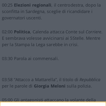
00:25
Elezioni regionali
, il centrodestra, dopo la
sconfitta in Sardegna, sceglie di ricandidare i
governatori uscenti.
02:00
Politica
, Calenda attacca Conte sul
Corriere
.
E sembrava volesse avvicinarsi ai 5Stelle. Mentre
per la Stampa la Lega sarebbe in crisi.
03:30 Parola ai commensali.
03:58 “Attacco a Mattarella”, il titolo di
Repubblica
per le parole di
Giorgia Meloni
sulla polizia.
05:00 Gli antagonisti attaccano la volante della