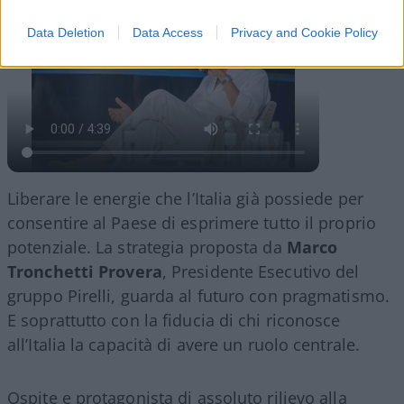
Data Deletion
Data Access
Privacy and Cookie Policy
Liberare le energie che l’Italia già possiede per
consentire al Paese di esprimere tutto il proprio
potenziale. La strategia proposta da
Marco
Tronchetti Provera
, Presidente Esecutivo del
gruppo Pirelli, guarda al futuro con pragmatismo.
E soprattutto con la fiducia di chi riconosce
all’Italia la capacità di avere un ruolo centrale.
Ospite e protagonista di assoluto rilievo alla