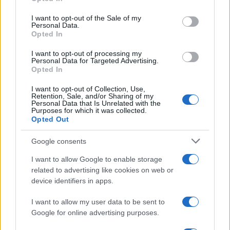
I want to opt-out of the Sale of my
11:41
Economia
, Vodafone non va così bene
Personal Data.
mentre
Remo Ruffini
arriva a 3 miliardi di
Opted In
fatturato.
I want to opt-out of processing my
Personal Data for Targeted Advertising.
Opted In
I want to opt-out of Collection, Use,
13:30
Grazie per tutte le vostre donazioni
!
Retention, Sale, and/or Sharing of my
Personal Data that Is Unrelated with the
Purposes for which it was collected.
Opted Out
71
Google consents
Leggi i commenti
I want to allow Google to enable storage
related to advertising like cookies on web or
device identifiers in apps.
SEDUTE SATIRICHE
Vignetta del 04/08/2026
I want to allow my user data to be sent to
Google for online advertising purposes.