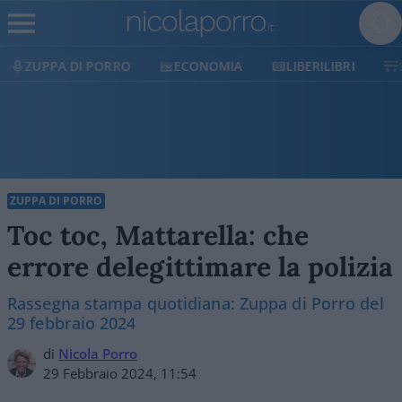
ECONOMIA
LIBERILIBRI
SHOP
SOSTIENICI
ZUPPA DI PORRO
Toc toc, Mattarella: che
errore delegittimare la polizia
Rassegna stampa quotidiana: Zuppa di Porro del
29 febbraio 2024
di
Nicola Porro
29 Febbraio 2024, 11:54