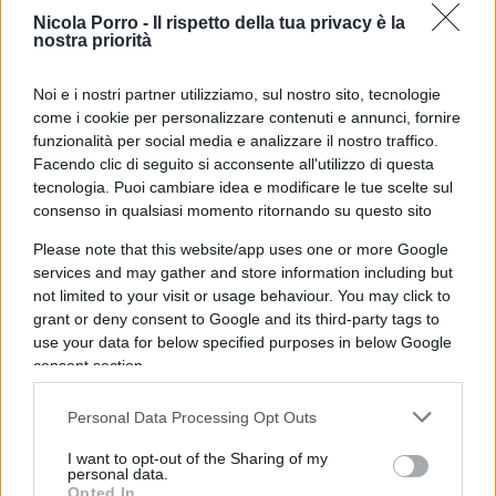
polizia e
Mattarella solidarizza con le Forze
Nicola Porro -
Il rispetto della tua privacy è la
dell’ordine
.
Toc toc
!
nostra priorità
07:40 C’è pure una consigliera del M5s che ha
Noi e i nostri partner utilizziamo, sul nostro sito, tecnologie
come i cookie per personalizzare contenuti e annunci, fornire
detto che gli sputi ai poliziotti sono meritati.
funzionalità per social media e analizzare il nostro traffico.
Complimenti!
Facendo clic di seguito si acconsente all'utilizzo di questa
tecnologia. Puoi cambiare idea e modificare le tue scelte sul
consenso in qualsiasi momento ritornando su questo sito
Please note that this website/app uses one or more Google
08:35
Caso Verdini
, il solito accanimento del
Fatto
services and may gather and store information including but
quotidiano
…
not limited to your visit or usage behaviour. You may click to
grant or deny consent to Google and its third-party tags to
use your data for below specified purposes in below Google
09:22
Ilaria Salis
, lo scontro Italia-Ungheria.
consent section.
10:18
Vannacci sospeso
, se conferma la
Personal Data Processing Opt Outs
candidatura alle Europee prenderà un botto di
I want to opt-out of the Sharing of my
voti.
personal data.
Opted In