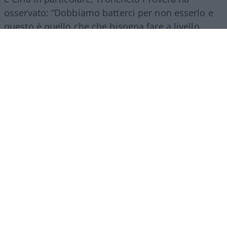
osservato: “Dobbiamo batterci per non esserlo e
questo è quello che che bisogna fare a livello
italiano e a livello europeo.
Senza l’Europa non si
può competere con i colossi mondiali
, quindi
dobbiamo spingere l’Europa ad aiutarci a
crescere”.
Marco Leardi, 6 agosto 2026
Crans-Montana, schiaffo
all’Italia: “Non può costituirsi
parte civile nel processo”
La comunicazione consegnata all'avvocato che