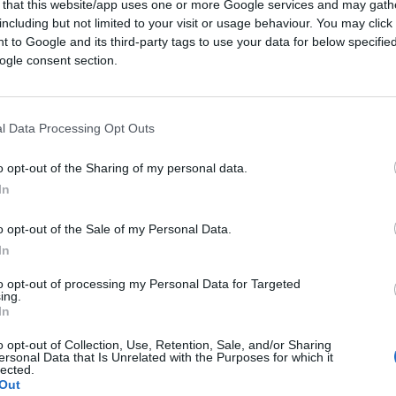
 that this website/app uses one or more Google services and may gath
including but not limited to your visit or usage behaviour. You may click 
hé Kamala può farcela, secondo il premio
 to Google and its third-party tags to use your data for below specifi
così…
ogle consent section.
l Data Processing Opt Outs
o opt-out of the Sharing of my personal data.
42
In
Leggi i commenti
o opt-out of the Sale of my Personal Data.
In
to opt-out of processing my Personal Data for Targeted
ing.
In
a sul caso Roggero:
o opt-out of Collection, Use, Retention, Sale, and/or Sharing
ersonal Data that Is Unrelated with the Purposes for which it
er ammazzato il terzo”
lected.
Out