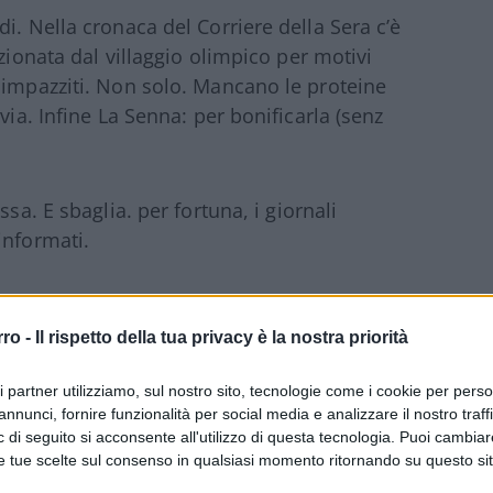
i. Nella cronaca del Corriere della Sera c’è
zionata dal villaggio olimpico per motivi
 impazziti. Non solo. Mancano le proteine
via. Infine La Senna: per bonificarla (senz
sa. E sbaglia. per fortuna, i giornali
informati.
eve chiedere scusa per le frasi che ha
rro -
Il rispetto della tua privacy è la nostra priorità
ri partner utilizziamo, sul nostro sito, tecnologie come i cookie per pers
annunci, fornire funzionalità per social media e analizzare il nostro traff
egare che questo governo sta facendo un
 di seguito si acconsente all'utilizzo di questa tecnologia. Puoi cambiar
e tue scelte sul consenso in qualsiasi momento ritornando su questo si