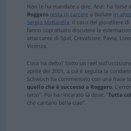
Non le ha mandate a dire. Anzi: ha forse a
Roggero
resta in carcere
a Bollate
in att
Sergio Mattarella
, il caso del gioielliere 
fanno soprattutto discutere le esternazion
attaccante di Spal, Crevalcore, Pavia, Liv
Vicenza.
Cosa ha detto? Sotto un reel sull’uccisione 
aprile del 2001, a cui è seguita la conda
Schwoch ha commentato con una frase la
quello che è successo a Roggero
. L’err
terzo”. Poi ha rincarato la dose: “
Tutta co
che cantano bella ciao”.