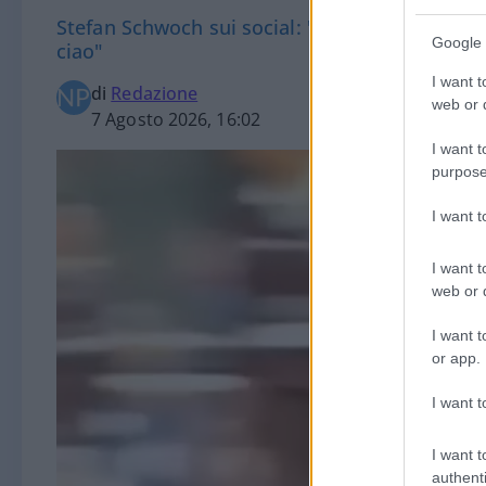
Stefan Schwoch sui social: "Tutta colpa delle 
Google 
ciao"
I want t
di
Redazione
web or d
7 Agosto 2026, 16:02
I want t
purpose
I want 
I want t
web or d
I want t
or app.
I want t
I want t
authenti