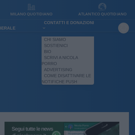
MILANO QUOTIDIANO
ATLANTICO QUOTIDIANO
CONTATTI E DONAZIONI
IBERALE
CHI SIAMO
SOSTIENICI
BIO
SCRIVI A NICOLA
PORRO
ADVERTISING
COME DISATTIVARE LE
NOTIFICHE PUSH