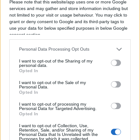
Please note that this website/app uses one or more Google
services and may gather and store information including but
not limited to your visit or usage behaviour. You may click to
Gli 007 in Germania indagano su un partito, se vi
grant or deny consent to Google and its third-party tags to
sembra una cosa normale.
use your data for below specified purposes in below Google
consent section.
Personal Data Processing Opt Outs
I veleni sul conclave e Harry che vuole la scorta.
I want to opt-out of the Sharing of my
personal data.
Opted In
45
I want to opt-out of the Sale of my
Personal Data.
Leggi i commenti
Opted In
I want to opt-out of processing my
Personal Data for Targeted Advertising.
SEDUTE SATIRICHE
Opted In
Vignetta del 07/08/2026
I want to opt-out of Collection, Use,
Retention, Sale, and/or Sharing of my
Personal Data that Is Unrelated with the
Purposes for which it was collected.