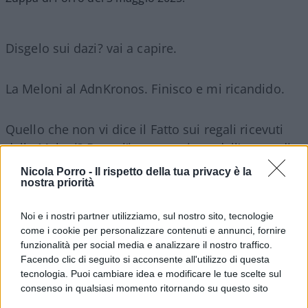
Disgelo sui dazi? vai a capire.
La Meloni al AdnKronos. Finisco e mi ricandido.
Quello che non vi dice il Fatto sui regali ricevuti
dalla Meloni? Dopo l’interrogazione dell’avatar di
Renzi.
Nicola Porro -
Il rispetto della tua privacy è la
nostra priorità
Noi e i nostri partner utilizziamo, sul nostro sito, tecnologie
Fantastico partito se lo fila solo il giornale che li
come i cookie per personalizzare contenuti e annunci, fornire
detesta.
funzionalità per social media e analizzare il nostro traffico.
Facendo clic di seguito si acconsente all'utilizzo di questa
tecnologia. Puoi cambiare idea e modificare le tue scelte sul
Farage vince e nessuna vergogna di quelli che
consenso in qualsiasi momento ritornando su questo sito
dicevano che il modello Canada aveva vinto.