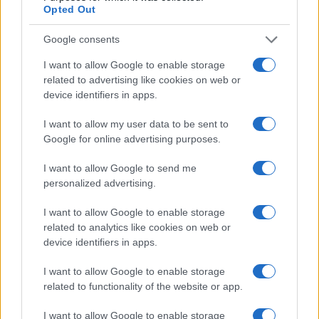
Opted Out
Vai all'archivio delle vignette
Google consents
I want to allow Google to enable storage
related to advertising like cookies on web or
device identifiers in apps.
I want to allow my user data to be sent to
Caro Porro, altro che Proust
Google for online advertising purposes.
sotto l’ombrellone: ecco il
I want to allow Google to send me
libro che dovreste leggere
personalized advertising.
Tra mistero, tempesta e blackout, un libro fuori
I want to allow Google to enable storage
dagli schemi per riscoprire il piacere della lettura
related to analytics like cookies on web or
senza pose da intellettuali
device identifiers in apps.
di
La Posta
I want to allow Google to enable storage
1.4k
0
related to functionality of the website or app.
10 Agosto 2026, 20:00
I want to allow Google to enable storage