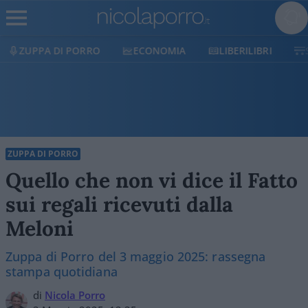
ECONOMIA
LIBERILIBRI
SHOP
SOSTIENICI
ZUPPA DI PORRO
Quello che non vi dice il Fatto
sui regali ricevuti dalla
Meloni
Zuppa di Porro del 3 maggio 2025: rassegna
stampa quotidiana
di
Nicola Porro