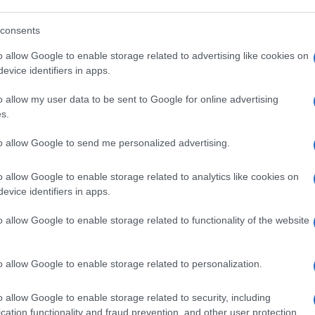
 un scandalo politico: non lo è . Ma è uno
a di un chiodo.
consents
o allow Google to enable storage related to advertising like cookies on
evice identifiers in apps.
f su di giri, il Sole meno. Il giornale della
o allow my user data to be sent to Google for online advertising
in Sicilia e poi relega il suo presidente
s.
e pagine dopo.
to allow Google to send me personalized advertising.
o allow Google to enable storage related to analytics like cookies on
evice identifiers in apps.
o allow Google to enable storage related to functionality of the website
85
Leggi i commenti
o allow Google to enable storage related to personalization.
o allow Google to enable storage related to security, including
cation functionality and fraud prevention, and other user protection.