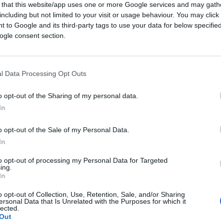
 that this website/app uses one or more Google services and may gath
including but not limited to your visit or usage behaviour. You may click 
 to Google and its third-party tags to use your data for below specifi
ogle consent section.
l Data Processing Opt Outs
o opt-out of the Sharing of my personal data.
In
, ma in realtà i missili iraniani qualche
h che ha ucciso 8 soldati dell’Idf.
o opt-out of the Sale of my Personal Data.
In
a da leggere, non ama Bibi, ma è più falco di
to opt-out of processing my Personal Data for Targeted
rroristi di Hamas. Dirò una cosa che non
ing.
In
 manifestazioni anti israele con buona pace
speech non si può vietare con i prefetti.
o opt-out of Collection, Use, Retention, Sale, and/or Sharing
ersonal Data that Is Unrelated with the Purposes for which it
lected.
Out