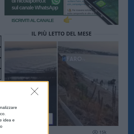
IL PIÙ LETTO DEL MESE
onalizzare
ico.
e idea e
to
ESTERI
15k