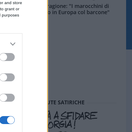
er and store
Meloni aveva ragione: "I marocchini di
to grant or
Ceuta sbarcano in Europa col barcone"
ed purposes
SEDUTE SATIRICHE