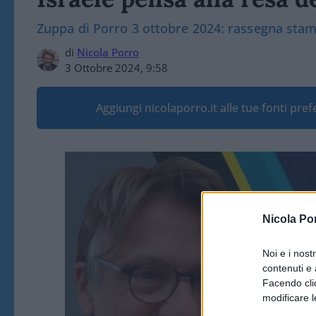
Zuppa di Porro 3 ottobre 2024: rassegna sta
di
Nicola Porro
3 Ottobre 2024, 9:58
Aggiungi nicolaporro.it alle tue fonti pre
Nicola Po
Noi e i nost
contenuti e 
Facendo clic
modificare l