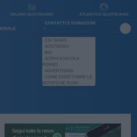
MILANO QUOTIDIANO
ATLANTICO QUOTIDIANO
CONTATTI E DONAZIONI
IBERALE
CHI SIAMO
SOSTIENICI
BIO
SCRIVI A NICOLA
PORRO
ADVERTISING
COME DISATTIVARE LE
NOTIFICHE PUSH