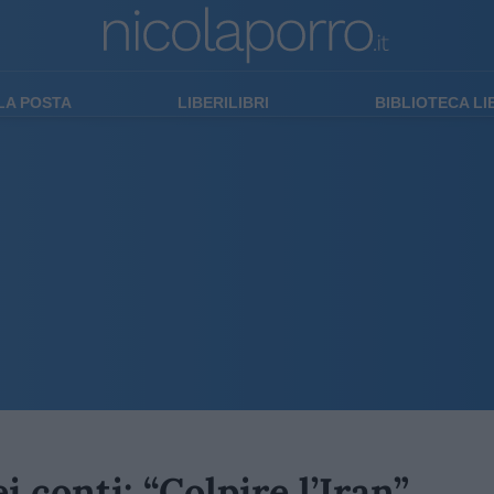
LA POSTA
LIBERILIBRI
BIBLIOTECA L
i conti: “Colpire l’Iran”