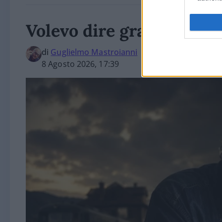
Volevo dire grazie a Guc
di
Guglielmo Mastroianni
8 Agosto 2026, 17:39