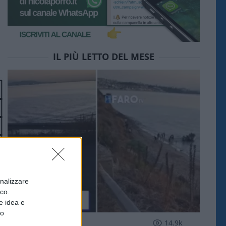
IL PIÙ LETTO DEL MESE
onalizzare
ico.
e idea e
to
ESTERI
14.9k