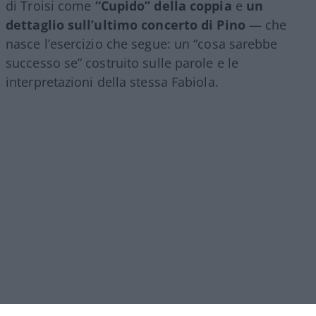
di Troisi come
“Cupido” della coppia
e
un
dettaglio sull’ultimo concerto di Pino
— che
nasce l’esercizio che segue: un “cosa sarebbe
successo se” costruito sulle parole e le
interpretazioni della stessa Fabiola.