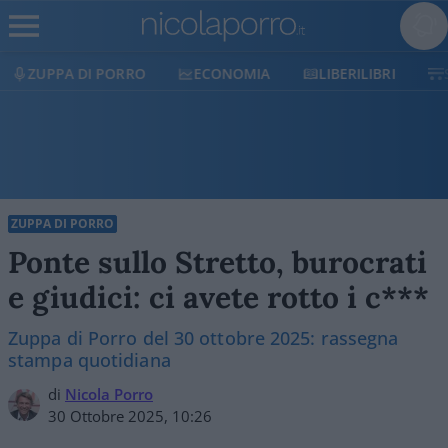
ECONOMIA
LIBERILIBRI
SHOP
SOSTIENICI
ZUPPA DI PORRO
Ponte sullo Stretto, burocrati
e giudici: ci avete rotto i c***
Zuppa di Porro del 30 ottobre 2025: rassegna
stampa quotidiana
di
Nicola Porro
30 Ottobre 2025, 10:26