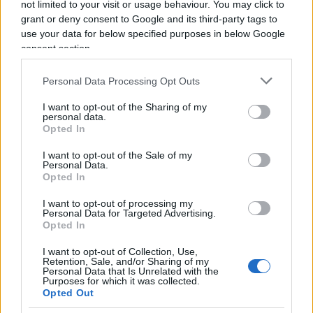
not limited to your visit or usage behaviour. You may click to
grant or deny consent to Google and its third-party tags to
use your data for below specified purposes in below Google
Nicolaporro.it è anche su Whatsapp. È
consent section.
sufficiente
cliccare qui
per iscriversi al canale ed
essere sempre aggiornati (gratis).
Personal Data Processing Opt Outs
I want to opt-out of the Sharing of my
personal data.
Opted In
167
Leggi i commenti
I want to opt-out of the Sale of my
Personal Data.
Opted In
I want to opt-out of processing my
SEDUTE SATIRICHE
Personal Data for Targeted Advertising.
Vignetta del 04/08/2026
Opted In
I want to opt-out of Collection, Use,
Retention, Sale, and/or Sharing of my
Personal Data that Is Unrelated with the
Purposes for which it was collected.
Opted Out
Vai all'archivio delle vignette