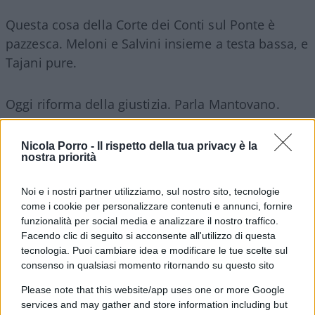
Questa cosa della Corte dei Conti sul Ponte è
pazzesca. Meloni e Salvini insieme a testa bassa, e
Tajani pure.
Oggi riforma della giustizia. Parla Mantovano.
Prodi contro Schlein.
Nicola Porro -
Il rispetto della tua privacy è la
nostra priorità
Noi e i nostri partner utilizziamo, sul nostro sito, tecnologie
Albanese assurda.
come i cookie per personalizzare contenuti e annunci, fornire
funzionalità per social media e analizzare il nostro traffico.
Facendo clic di seguito si acconsente all'utilizzo di questa
Nuovi raid a Gaza.
tecnologia. Puoi cambiare idea e modificare le tue scelte sul
consenso in qualsiasi momento ritornando su questo sito
I morti di Rio e La FED abbassa ancora i tassi
Please note that this website/app uses one or more Google
services and may gather and store information including but