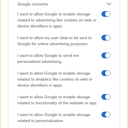
Google consents
I want to allow Google to enable storage
related to advertising like cookies on web or
device identifiers in apps.
“Troisi avrebbe salvato il
I want to allow my user data to be sent to
nostro amore”. Il retroscena
Google for online advertising purposes.
struggente su Pino Daniele
I want to allow Google to send me
personalized advertising.
La moglie Fabiola Sciabbarrasi racconta il ruolo
decisivo dell’attore e il messaggio d’amore
I want to allow Google to enable storage
nascosto nell’ultimo concerto del cantautore
related to analytics like cookies on web or
device identifiers in apps.
di Ivan Mazzoletti
1.4k
0
I want to allow Google to enable storage
5 Agosto 2026, 20:00
related to functionality of the website or app.
I want to allow Google to enable storage
related to personalization.