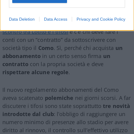
propria squadra del cuore. C’è chi fa parte della
“sparuta minoranza” di laziali che l’hanno
Data Deletion
Data Access
Privacy and Cookie Policy
confermato senza lasciarsi condizionare dallo
scontro tra Lotito e i tifosi
e c’è chi deve fare i
conti con un “contratto” da sottoscrivere con
società tipo il
Como
. Sì, perché chi acquista
un
abbonamento
in un certo senso firma
un
contratto
con la propria società e deve
rispettare alcune regole
.
Il nuovo regolamento abbonamenti del Como
aveva scatenato
polemiche
nei giorni scorsi. A far
discutere i tifosi sono state soprattutto
tre novità
introdotte dal club
: l’obbligo di raggiungere un
numero minimo di presenze allo stadio per avere
diritto al rinnovo, il controllo sull’effettivo utilizzo