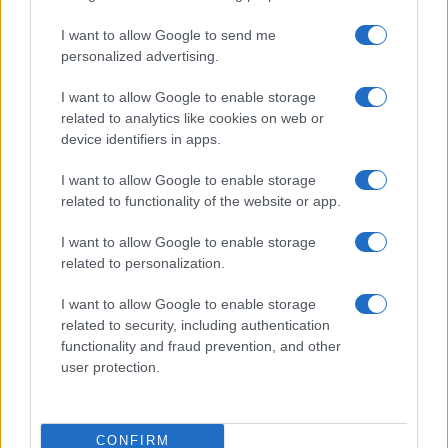
I want to allow Google to send me
personalized advertising.
I want to allow Google to enable storage
related to analytics like cookies on web or
device identifiers in apps.
I want to allow Google to enable storage
related to functionality of the website or app.
I want to allow Google to enable storage
related to personalization.
I want to allow Google to enable storage
related to security, including authentication
I giorni che anticipano l’inizio del campionato di
functionality and fraud prevention, and other
Serie A
di calcio sono caratterizzati da fattori più
user protection.
o meno importanti: c’è lo studio del listone del
Fantacalcio ma soprattutto l’acquisto degli
CONFIRM
abbonamenti per seguire allo stadio dal vivo la