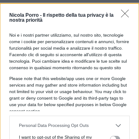
Nicola Porro -
Il rispetto della tua privacy è la
nostra priorità
170
Leggi i commenti
Noi e i nostri partner utilizziamo, sul nostro sito, tecnologie
come i cookie per personalizzare contenuti e annunci, fornire
funzionalità per social media e analizzare il nostro traffico.
SEDUTE SATIRICHE
Facendo clic di seguito si acconsente all'utilizzo di questa
Vignetta del 04/08/2026
tecnologia. Puoi cambiare idea e modificare le tue scelte sul
consenso in qualsiasi momento ritornando su questo sito
Please note that this website/app uses one or more Google
services and may gather and store information including but
not limited to your visit or usage behaviour. You may click to
Vai all'archivio delle vignette
grant or deny consent to Google and its third-party tags to
use your data for below specified purposes in below Google
consent section.
Personal Data Processing Opt Outs
I want to opt-out of the Sharing of my