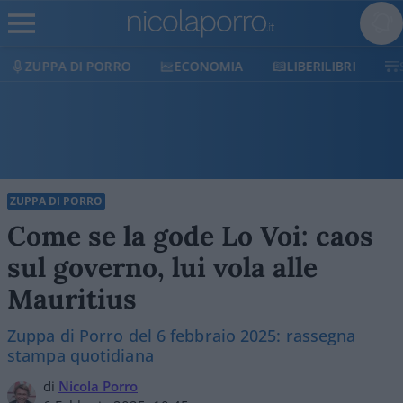
PA DI PORRO
ECONOMIA
LIBERILIBRI
SHOP
ZUPPA DI PORRO
Come se la gode Lo Voi: caos
sul governo, lui vola alle
Mauritius
Zuppa di Porro del 6 febbraio 2025: rassegna
stampa quotidiana
di
Nicola Porro