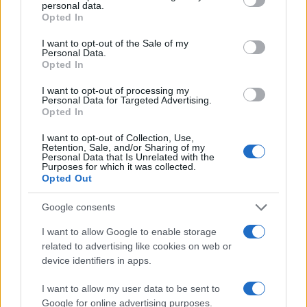
Il Como e l’assurda pretesa di
personal data.
Opted In
controllare chi ha già pagato
I want to opt-out of the Sale of my
Il club lariano introduce presenze minime e
Personal Data.
Opted In
controlli sugli abbonati: pagare il posto non basta
più, bisogna anche dimostrare di meritarlo
I want to opt-out of processing my
Personal Data for Targeted Advertising.
di Ivan Mazzoletti
Opted In
1.3k
0
6 Agosto 2026, 20:00
I want to opt-out of Collection, Use,
Retention, Sale, and/or Sharing of my
Personal Data that Is Unrelated with the
Purposes for which it was collected.
Opted Out
Google consents
I want to allow Google to enable storage
related to advertising like cookies on web or
device identifiers in apps.
I want to allow my user data to be sent to
Google for online advertising purposes.