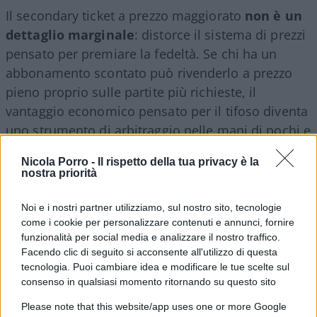
Il secondary ticket a prezzo maggiorato
non è un
dettaglio marginale
: distorce il sistema di prezzi
pensato per premiare la fedeltà. Se chi ha un
abbonamento scontato può rivenderlo a prezzo
pieno proprio sulle partite più richieste, il
vantaggio economico pensato per il tifoso diventa
uno strumento di arbitraggio nelle mani di pochi e
la società perde ricavi che altrimenti incasserebbe
Nicola Porro -
Il rispetto della tua privacy è la
direttamente attraverso la vendita ufficiale dei
nostra priorità
biglietti. Da questo punto di vista, il tentativo di
tutelarsi può essere comprensibile.
Noi e i nostri partner utilizziamo, sul nostro sito, tecnologie
come i cookie per personalizzare contenuti e annunci, fornire
funzionalità per social media e analizzare il nostro traffico.
Il chiarimento di Suwarso attenua la misura, ma
Facendo clic di seguito si acconsente all'utilizzo di questa
non ne cambia la sostanza
: una soglia rigida di
tecnologia. Puoi cambiare idea e modificare le tue scelte sul
consenso in qualsiasi momento ritornando su questo sito
assenze — tre, secondo la prima formulazione —
continua a non distinguere tra chi specula
Please note that this website/app uses one or more Google