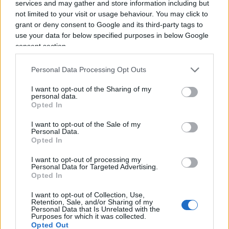
services and may gather and store information including but
sistematicamente rivendendo il proprio posto ai
not limited to your visit or usage behaviour. You may click to
match più attesi e chi, semplicemente, non può
grant or deny consent to Google and its third-party tags to
essere presente per lavoro, salute o altri impegni
use your data for below specified purposes in below Google
legittimi. Perdere il diritto di rinnovo è una
consent section.
sanzione meno drastica del ritiro immediato, ma
Personal Data Processing Opt Outs
resta comunque una sanzione e il rischio è che
colpisca il tifoso onesto tanto quanto lo
I want to opt-out of the Sharing of my
personal data.
speculatore.
Opted In
I want to opt-out of the Sale of my
Personal Data.
Opted In
I want to opt-out of processing my
Personal Data for Targeted Advertising.
Opted In
I want to opt-out of Collection, Use,
Retention, Sale, and/or Sharing of my
Personal Data that Is Unrelated with the
Purposes for which it was collected.
Opted Out