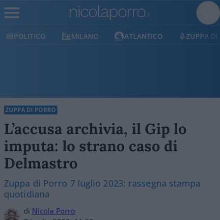
POLITICO
MILANO
ATLANTICO
ZUPPA DI
ZUPPA DI PORRO
L’accusa archivia, il Gip lo
imputa: lo strano caso di
Delmastro
Zuppa di Porro 7 luglio 2023: rassegna stampa
quotidiana
di
Nicola Porro