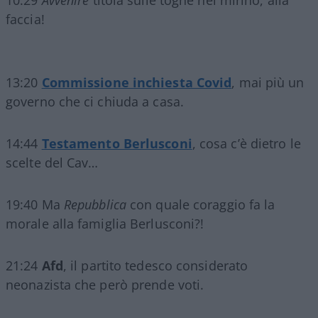
10:29
Avvenire
titola sulle toghe nel mirino, alla
faccia!
13:20
Commissione inchiesta Covid
, mai più un
governo che ci chiuda a casa.
14:44
Testamento Berlusconi
, cosa c’è dietro le
scelte del Cav…
19:40 Ma
Repubblica
con quale coraggio fa la
morale alla famiglia Berlusconi?!
21:24
Afd
, il partito tedesco considerato
neonazista che però prende voti.