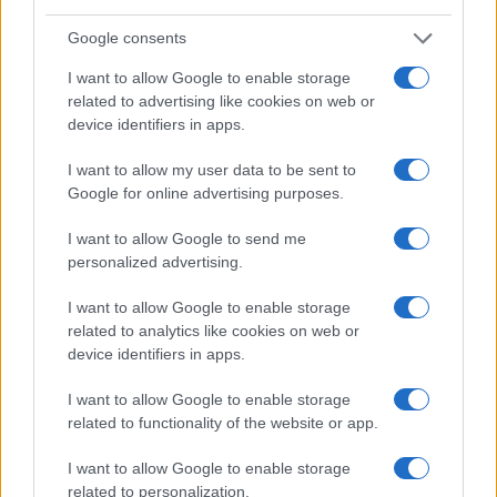
Google consents
I want to allow Google to enable storage
C’è poi
un tema di principio
: l’abbonamento è un
related to advertising like cookies on web or
device identifiers in apps.
contratto, non una proprietà piena ed è dunque
legittimo che preveda condizioni d’uso, comprese
I want to allow my user data to be sent to
quelle legate al rinnovo. Ma la libertà contrattuale
Google for online advertising purposes.
del tifoso — decidere se andare o meno alla
I want to allow Google to send me
partita — non dovrebbe essere sacrificata
personalized advertising.
sull’altare di un problema che riguarda una
minoranza di speculatori.
I want to allow Google to enable storage
related to analytics like cookies on web or
device identifiers in apps.
Ivan Mazzoletti, 6 agosto 2026
I want to allow Google to enable storage
related to functionality of the website or app.
I want to allow Google to enable storage
related to personalization.