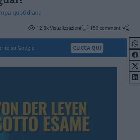
tampa quotidiana
12.8k
Visualizzazioni
156
commenti
ferite su Google
CLICCA QUI