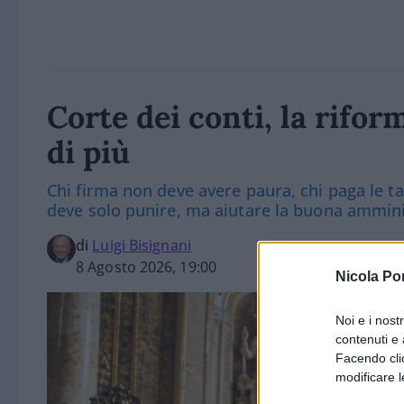
Corte dei conti, la rifor
di più
Chi firma non deve avere paura, chi paga le 
deve solo punire, ma aiutare la buona ammin
di
Luigi Bisignani
8 Agosto 2026, 19:00
Nicola Po
Noi e i nost
contenuti e 
Facendo clic
modificare l