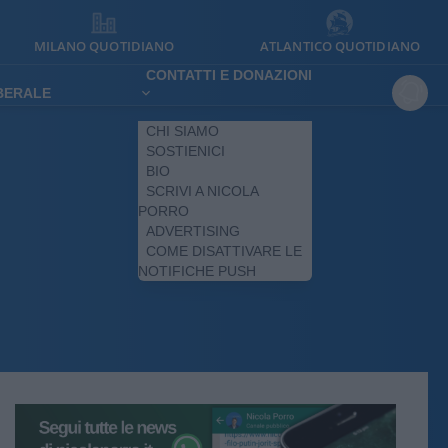
MILANO QUOTIDIANO
ATLANTICO QUOTIDIANO
CONTATTI E DONAZIONI
IBERALE
CHI SIAMO
SOSTIENICI
BIO
SCRIVI A NICOLA
PORRO
ADVERTISING
COME DISATTIVARE LE
NOTIFICHE PUSH