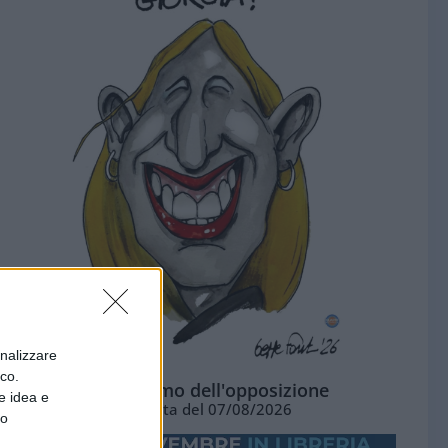
onalizzare
ico.
L'ottimismo dell'opposizione
e idea e
Vignetta del 07/08/2026
to