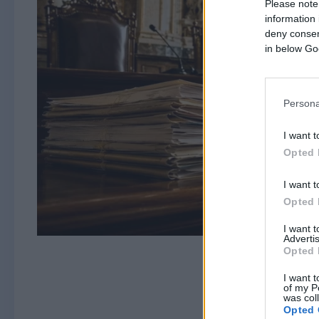
Please note
information 
deny consent
in below Go
Persona
I want t
Opted 
I want t
Opted 
I want 
Advertis
Opted 
I want t
of my P
was col
Opted 