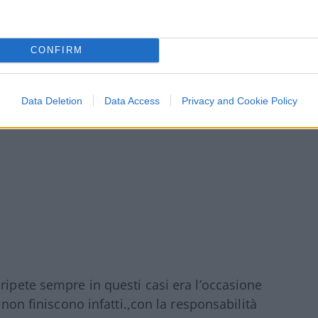
ndo il perimetro della colpa grave, limitando
 di chi amministra e intervenendo
tabile.
CONFIRM
Data Deletion
Data Access
Privacy and Cookie Policy
ripete sempre in questi casi era l’occasione
 non finiscono infatti.,con la responsabilità