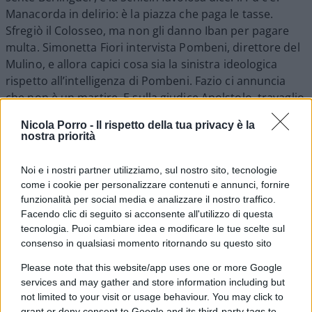
Manacorda in delirio: è la piazza che paga le tasse.
Sfregiò il Colosseo, ma non gli danno Iban per pagare
multa. Simonetta Fiori intervista Pombeni, direttore del
Mulino, e allora capici cosa sia la sinistra ideologica
rispetto all’intelligenza di Pombeni. Fazio ci annuncia
che non è un martire. E sulla giudice Apolstolo, travaglio
imbarazzante come da un po’ non si vedeva la difende e
Nicola Porro -
Il rispetto della tua privacy è la
tutti sul video e chi lo ha fornito a Salvini, e nessuno sul
nostra priorità
nuovo video in cui lei simette ad urlare.
#rasseganstampa8ott
Noi e i nostri partner utilizziamo, sul nostro sito, tecnologie
come i cookie per personalizzare contenuti e annunci, fornire
funzionalità per social media e analizzare il nostro traffico.
Facendo clic di seguito si acconsente all'utilizzo di questa
77
tecnologia. Puoi cambiare idea e modificare le tue scelte sul
consenso in qualsiasi momento ritornando su questo sito
Leggi i commenti
Please note that this website/app uses one or more Google
services and may gather and store information including but
not limited to your visit or usage behaviour. You may click to
SEDUTE SATIRICHE
grant or deny consent to Google and its third-party tags to