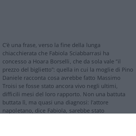
C’è una frase, verso la fine della lunga
chiacchierata che Fabiola Sciabbarrasi ha
concesso a Hoara Borselli, che da sola vale “il
prezzo del biglietto”: quella in cui la moglie di Pino
Daniele racconta cosa avrebbe fatto Massimo
Troisi se fosse stato ancora vivo negli ultimi,
difficili mesi del loro rapporto. Non una battuta
buttata lì, ma quasi una diagnosi: l’attore
napoletano, dice Fabiola, sarebbe stato
“l’elemento fondamentale” per far tornare insieme
lei e Pino? L’uomo che li aveva fatti incontrare per
primo sarebbe potuto essere anche
l’unico