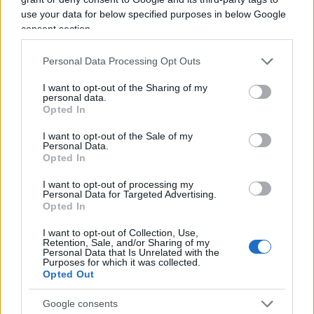
Vignetta del 04/08/2026
use your data for below specified purposes in below Google
consent section.
Personal Data Processing Opt Outs
Vai all'archivio delle vignette
I want to opt-out of the Sharing of my
personal data.
Opted In
I want to opt-out of the Sale of my
Personal Data.
Opted In
“Troisi avrebbe salvato il
I want to opt-out of processing my
Personal Data for Targeted Advertising.
nostro amore”. Il retroscena
Opted In
struggente su Pino Daniele
I want to opt-out of Collection, Use,
Retention, Sale, and/or Sharing of my
Personal Data that Is Unrelated with the
La moglie Fabiola Sciabbarrasi racconta il ruolo
Purposes for which it was collected.
Opted Out
decisivo dell’attore e il messaggio d’amore
nascosto nell’ultimo concerto del cantautore
Google consents