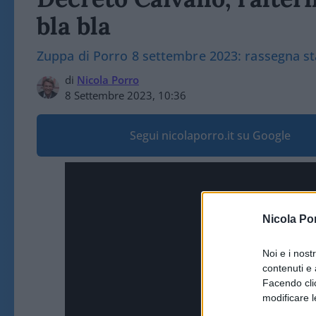
bla bla
Zuppa di Porro 8 settembre 2023: rassegna s
di
Nicola Porro
8 Settembre 2023, 10:36
Segui nicolaporro.it su Google
Nicola Po
Noi e i nost
contenuti e 
Facendo clic
modificare l