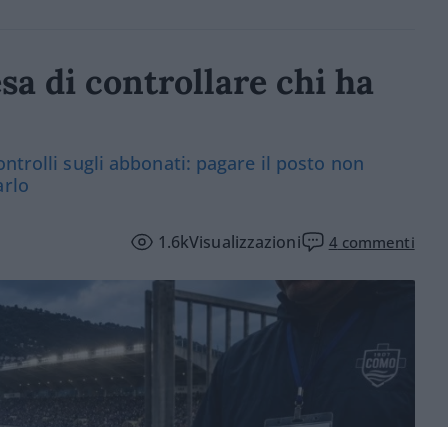
sa di controllare chi ha
ntrolli sugli abbonati: pagare il posto non
arlo
1.6k
Visualizzazioni
4
commenti