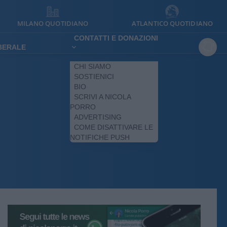
MILANO QUOTIDIANO
ATLANTICO QUOTIDIANO
CONTATTI E DONAZIONI
IBERALE
CHI SIAMO
SOSTIENICI
BIO
SCRIVI A NICOLA
PORRO
ADVERTISING
COME DISATTIVARE LE
NOTIFICHE PUSH