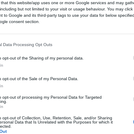
 that this website/app uses one or more Google services and may gath
including but not limited to your visit or usage behaviour. You may click 
 to Google and its third-party tags to use your data for below specifi
ogle consent section.
l Data Processing Opt Outs
o opt-out of the Sharing of my personal data.
In
o opt-out of the Sale of my Personal Data.
ecreto sicurezza
. Meloni: bene, cosa
In
molto chiaro. Niente? O bla bla bla
to opt-out of processing my Personal Data for Targeted
ing.
In
no
, immaginate domanda simile a Monti o
o opt-out of Collection, Use, Retention, Sale, and/or Sharing
ersonal Data that Is Unrelated with the Purposes for which it
lected.
Out