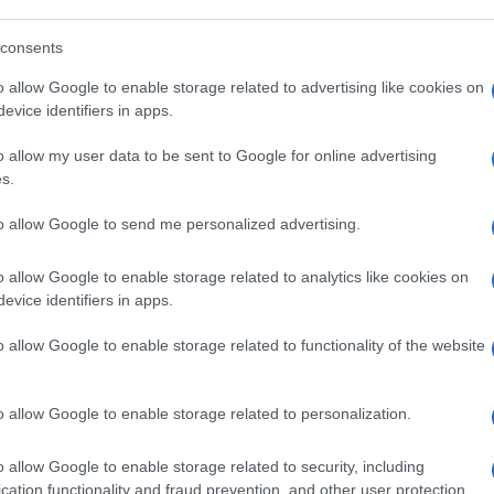
consents
 sul porno, quella sì che sarebbe stata una
o allow Google to enable storage related to advertising like cookies on
evice identifiers in apps.
o allow my user data to be sent to Google for online advertising
lvini-Meloni…
s.
to allow Google to send me personalized advertising.
putato di FdI piagnucola, ma pensa un po’ tu.
o allow Google to enable storage related to analytics like cookies on
evice identifiers in apps.
ui proprietari di case: sì è così. Non
o allow Google to enable storage related to functionality of the website
tare gli obblighi per chi ha una casa in
no e Ricossa si rivoltano nella tomba.
o allow Google to enable storage related to personalization.
 salva 350mila euro5 in Piemonte.
o allow Google to enable storage related to security, including
cation functionality and fraud prevention, and other user protection.