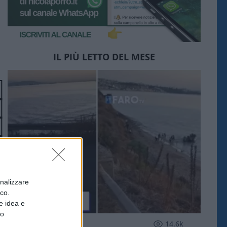
IL PIÙ LETTO DEL MESE
onalizzare
ico.
e idea e
to
ESTERI
14.6k