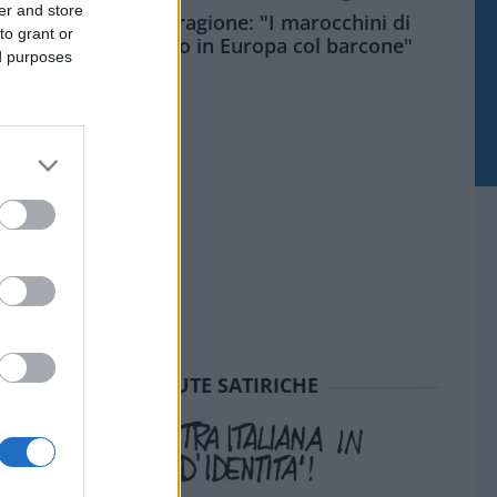
er and store
Meloni aveva ragione: "I marocchini di
to grant or
Ceuta sbarcano in Europa col barcone"
ed purposes
SEDUTE SATIRICHE