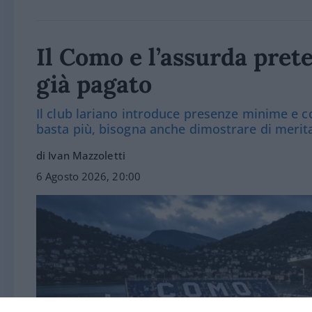
Il Como e l’assurda prete
già pagato
Il club lariano introduce presenze minime e co
basta più, bisogna anche dimostrare di merit
di Ivan Mazzoletti
6 Agosto 2026, 20:00