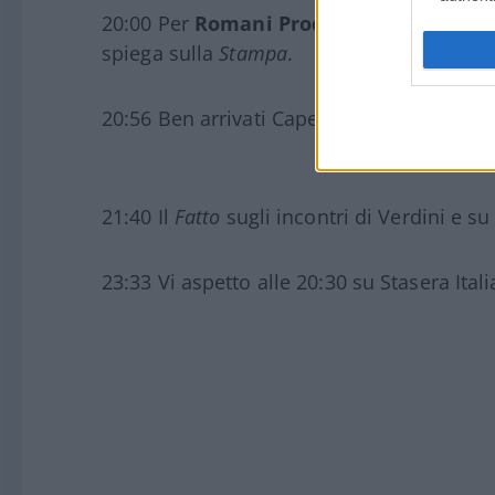
20:00 Per
Romani Prodi
è una vergogna no
spiega sulla
Stampa
.
20:56 Ben arrivati Capezzone&Sechi a
Lib
21:40 Il
Fatto
sugli incontri di Verdini e s
23:33 Vi aspetto alle 20:30 su Stasera Itali