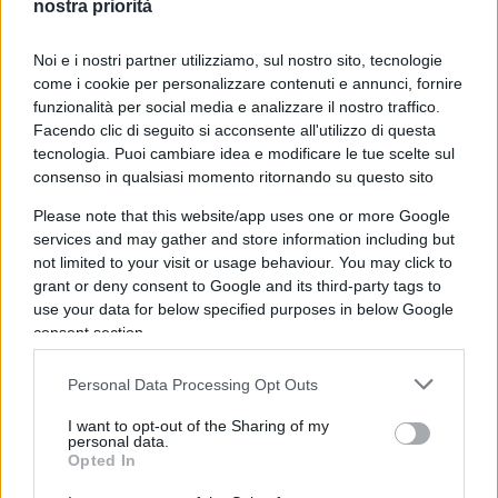
nostra priorità
10:12 Terzo video sul giudice Iolanda Apostolico.
Intanto il carabiniere che ha girato video finisce
Noi e i nostri partner utilizziamo, sul nostro sito, tecnologie
sott’indagine. C’è un altro magistrato fa come lei e
come i cookie per personalizzare contenuti e annunci, fornire
funzionalità per social media e analizzare il nostro traffico.
dispone liberazione.
Facendo clic di seguito si acconsente all'utilizzo di questa
tecnologia. Puoi cambiare idea e modificare le tue scelte sul
12:45 Giustizia: per Ghisleri, un italiano su due
consenso in qualsiasi momento ritornando su questo sito
non apprezza questi magistrati.
Please note that this website/app uses one or more Google
services and may gather and store information including but
not limited to your visit or usage behaviour. You may click to
13:30 Gandola e la morte di Pacini Battaglia.
grant or deny consent to Google and its third-party tags to
use your data for below specified purposes in below Google
consent section.
14:40 Gli insulti alla Meloni dai cigiellini.
Personal Data Processing Opt Outs
I want to opt-out of the Sharing of my
15:35 Sallusti risponde al nuovo direttore della
personal data.
Opted In
Stampa, che se l’era presa a sua volta con lui.