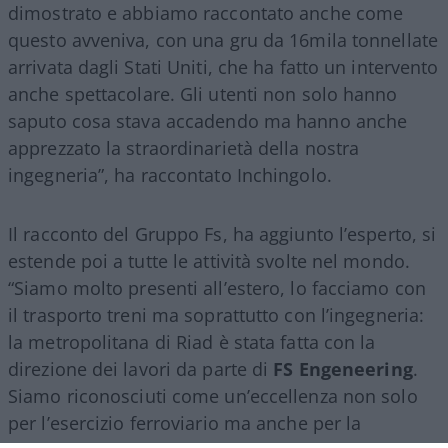
dimostrato e abbiamo raccontato anche come
questo avveniva, con una gru da 16mila tonnellate
arrivata dagli Stati Uniti, che ha fatto un intervento
anche spettacolare. Gli utenti non solo hanno
saputo cosa stava accadendo ma hanno anche
apprezzato la straordinarietà della nostra
ingegneria”, ha raccontato Inchingolo.
Il racconto del Gruppo Fs, ha aggiunto l’esperto, si
estende poi a tutte le attività svolte nel mondo.
“Siamo molto presenti all’estero, lo facciamo con
il trasporto treni ma soprattutto con l’ingegneria:
la metropolitana di Riad è stata fatta con la
direzione dei lavori da parte di
FS Engeneering
.
Siamo riconosciuti come un’eccellenza non solo
per l’esercizio ferroviario ma anche per la