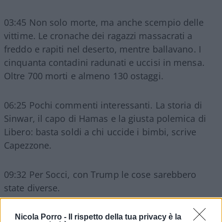
03:45 Non solo morte, ma anche scempio delle
vittime. Le cronache dei ragazzi massacrati a
freddo e rapiti nel deserto, mentre ballavano. I
cinquanta contadini radunati e uccisi in mensa.
Oltre 700 morti e almeno 130 ostaggi.
06:25 Pochi commenti interessanti. La storia di
Sinwar, il capo di Hamas e la giusta polemica di
Libero: basta soldi a chi uccide i bimbi, scrive
Capezzone.
09:32 Per Socci, con Trump le cose sarebbero
state diverse.
Nicola Porro -
Il rispetto della tua privacy è la