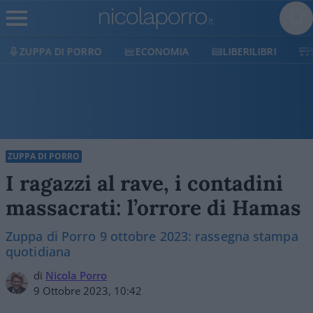
ECONOMIA
LIBERILIBRI
SHOP
SOSTIENICI
ZUPPA DI PORRO
I ragazzi al rave, i contadini
massacrati: l’orrore di Hamas
Zuppa di Porro 9 ottobre 2023: rassegna stampa
quotidiana
di
Nicola Porro
9 Ottobre 2023, 10:42