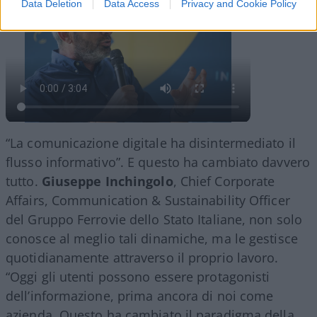
Data Deletion
Data Access
Privacy and Cookie Policy
“La comunicazione digitale ha disintermediato il
flusso informativo”. E questo ha cambiato davvero
tutto.
Giuseppe Inchingolo
, Chief Corporate
Affairs, Communication & Sustainability Officer
del Gruppo Ferrovie dello Stato Italiane, non solo
conosce al meglio tali dinamiche, ma le gestisce
quotidianamente attraverso il proprio lavoro.
“Oggi gli utenti possono essere protagonisti
dell’informazione, prima ancora di noi come
azienda. Questo ha cambiato il paradigma della