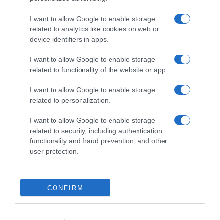
I want to allow Google to enable storage
related to analytics like cookies on web or
device identifiers in apps.
I want to allow Google to enable storage
“I lavori sulle ferrovie a
related to functionality of the website or app.
Firenze? Così abbiamo
I want to allow Google to enable storage
spiegato che erano necessari”
related to personalization.
Giuseppe Inchingolo, Chief Corporate Affairs,
I want to allow Google to enable storage
Communication & Sustainability Officer del
related to security, including authentication
functionality and fraud prevention, and other
Gruppo Ferrovie dello Stato Italiane, a
user protection.
Nicolaporro.it: "La comunicazione digitale ha
disintermediato il flusso informativo"
di
Marco Leardi
CONFIRM
22.4k
7 Agosto 2026, 20:00