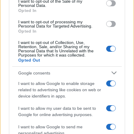
I want to opt-out of the Sale of my
Personal Data.
16:40 Afd, vola in Germania il partito di destra.
Opted In
I want to opt-out of processing my
#rassegnastampa9ott
Personal Data for Targeted Advertising.
Opted In
I want to opt-out of Collection, Use,
Retention, Sale, and/or Sharing of my
Personal Data that Is Unrelated with the
Purposes for which it was collected.
129
Opted Out
Leggi i commenti
Google consents
I want to allow Google to enable storage
related to advertising like cookies on web or
SEDUTE SATIRICHE
device identifiers in apps.
Vignetta del 07/08/2026
I want to allow my user data to be sent to
Google for online advertising purposes.
I want to allow Google to send me
Vai all'archivio delle vignette
personalized advertising.