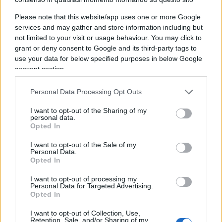
Please note that this website/app uses one or more Google
Ferrara stupendo sugli antifa: da leggere.
services and may gather and store information including but
not limited to your visit or usage behaviour. You may click to
grant or deny consent to Google and its third-party tags to
Si spopola Ny e il social media ban per il Wsj.
use your data for below specified purposes in below Google
consent section.
Nicolaporro.it è anche su Whatsapp. È
Personal Data Processing Opt Outs
sufficiente
cliccare qui
per iscriversi al canale ed
I want to opt-out of the Sharing of my
essere sempre aggiornati (gratis).
personal data.
Opted In
I want to opt-out of the Sale of my
198
Personal Data.
Opted In
Leggi i commenti
I want to opt-out of processing my
Personal Data for Targeted Advertising.
Opted In
SEDUTE SATIRICHE
I want to opt-out of Collection, Use,
Vignetta del 07/08/2026
Retention, Sale, and/or Sharing of my