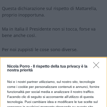
Questa dichiarazione sul rispetto di Mattarella,
proprio inopportuna.
Ma in Italia il Presidente non si tocca, forse va
bene anche così.
Per noi zuppisti le cose sono diverse.
Nicola Porro -
Il rispetto della tua privacy è la
La tassa Rakete titola giustamente il Tempo.
nostra priorità
Noi e i nostri partner utilizziamo, sul nostro sito, tecnologie
Il decreto bollette.
come i cookie per personalizzare contenuti e annunci, fornire
funzionalità per social media e analizzare il nostro traffico.
Facendo clic di seguito si acconsente all'utilizzo di questa
Lagarde lascia la Bce per far scegliere Macron.
tecnologia. Puoi cambiare idea e modificare le tue scelte sul
consenso in qualsiasi momento ritornando su questo sito