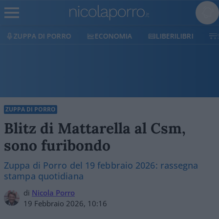
ECONOMIA
LIBERILIBRI
SHOP
SOSTIENICI
ZUPPA DI PORRO
Blitz di Mattarella al Csm,
sono furibondo
Zuppa di Porro del 19 febbraio 2026: rassegna
stampa quotidiana
di
Nicola Porro
19 Febbraio 2026, 10:16