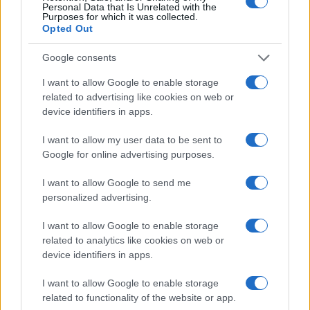
Personal Data that Is Unrelated with the
Purposes for which it was collected.
Opted Out
Google consents
Vai all'archivio delle vignette
I want to allow Google to enable storage
related to advertising like cookies on web or
device identifiers in apps.
I want to allow my user data to be sent to
Google for online advertising purposes.
Corte dei conti, la riforma a
I want to allow Google to send me
metà: si poteva fare di più
personalized advertising.
Chi firma non deve avere paura, chi paga le tasse
I want to allow Google to enable storage
nemmeno. La magistratura contabile non deve
related to analytics like cookies on web or
solo punire, ma aiutare la buona
device identifiers in apps.
amministrazione
I want to allow Google to enable storage
di
Luigi Bisignani
related to functionality of the website or app.
1.5k
1
8 Agosto 2026, 19:00